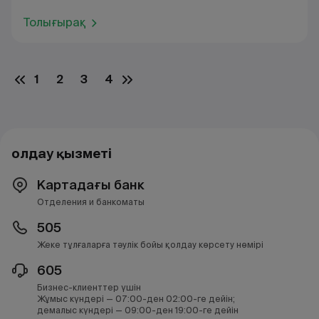
Толығырақ
1
2
3
4
Қолдау қызметі
Картадағы банк
Отделения и банкоматы
505
Жеке тұлғаларға тәулік бойы қолдау көрсету нөмірі
605
Бизнес-клиенттер үшін
Жұмыс күндері — 07:00-ден 02:00-ге дейін;
демалыс күндері — 09:00-ден 19:00-ге дейін