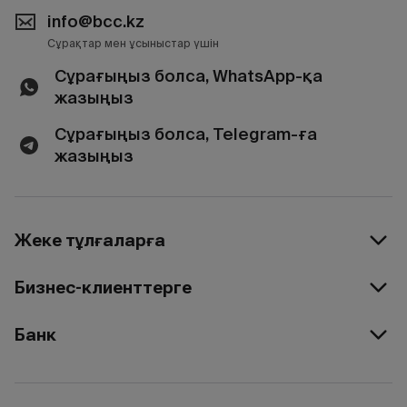
info@bcc.kz
Сұрақтар мен ұсыныстар үшін
Сұрағыңыз болса, WhatsApp-қа
жазыңыз
Сұрағыңыз болса, Telegram-ға
жазыңыз
Жеке тұлғаларға
Бизнес-клиенттерге
Банк