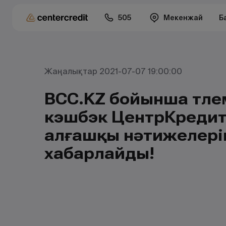
505
Мекенжай
Б
Жаңалықтар 2021-07-07 19:00:00
BCC.KZ бойынша төле
кэшбэк ЦентрКредит
алғашқы нәтижелері
хабарлайды!