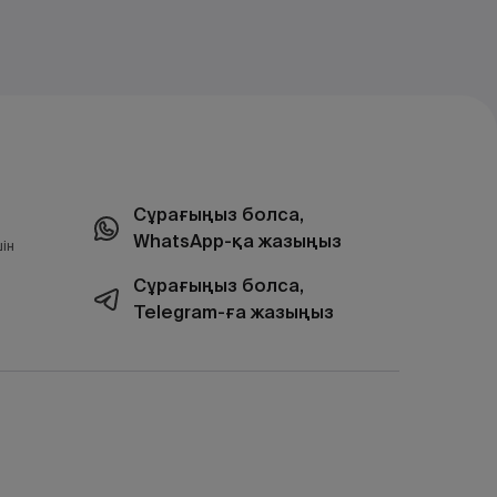
Сұрағыңыз болса,
WhatsApp-қа жазыңыз
ін
Сұрағыңыз болса,
Telegram-ға жазыңыз