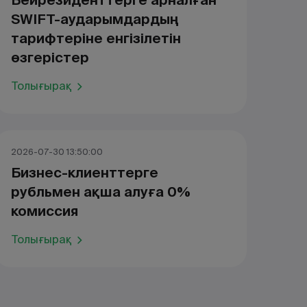
Бейрезиденттерге арналған
SWIFT-аударымдардың
тарифтеріне енгізілетін
өзгерістер
Толығырақ
2026-07-30 13:50:00
Бизнес-клиенттерге
рубльмен ақша алуға 0%
комиссия
Толығырақ