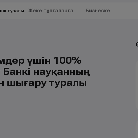
Жеке тұлғаларға
Бизнеске
анк туралы
мдер үшін 100%
 Банкі науқанның
н шығару туралы