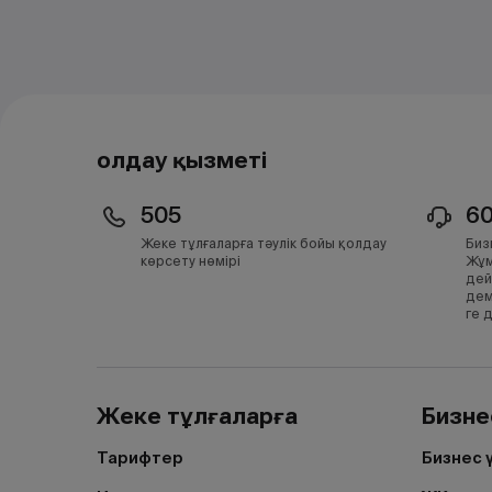
Қолдау қызметі
505
6
Жеке тұлғаларға тәулік бойы қолдау
Биз
көрсету нөмірі
Жұм
дей
дем
ге 
Жеке тұлғаларға
Бизне
Тарифтер
Бизнес 