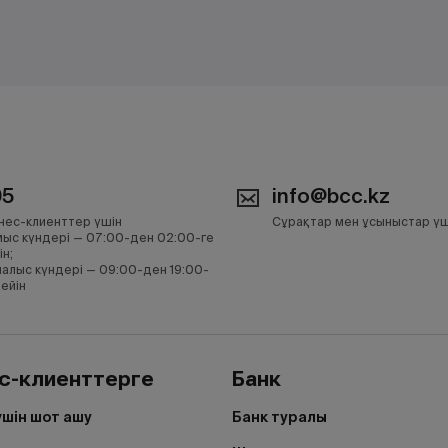
05
info@bcc.kz
нес-клиенттер үшін
Сұрақтар мен ұсыныстар үш
ыс күндері — 07:00-ден 02:00-ге
ін;
алыс күндері — 09:00-ден 19:00-
дейін
с-клиенттерге
Банк
үшін шот ашу
Банк туралы