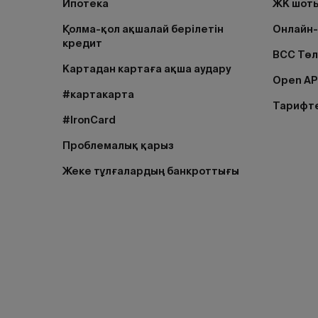
Ипотека
ЖК шоты
Қолма-қол ақшалай берілетін
Онлайн-
кредит
BCC Тө
Картадан картаға ақша аудару
Open AP
#картакарта
Тарифт
#IronCard
Проблемалық қарыз
Жеке тұлғалардың банкроттығы