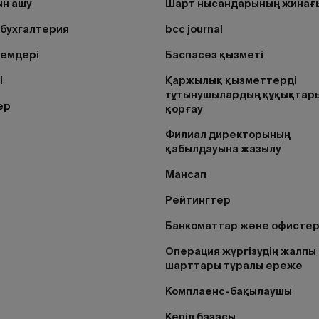
н ашу
Шарт нысандарының жинағ
бухгалтерия
bcc journal
лемдері
Баспасөз қызметі
I
Қаржылық қызметтерді
тұтынушылардың құқықтар
ер
қорғау
Филиал директорының
қабылдауына жазылу
Мансап
Рейтингтер
Банкоматтар және офисте
Операция жүргізудің жалпы
шарттары туралы ереже
Комплаенс-бақылаушы
Кепіл базасы