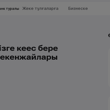
Жеке тұлғаларға
Бизнеске
анк туралы
зге кеңес бере
 мекенжайлары