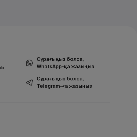
Сұрағыңыз болса,
WhatsApp-қа жазыңыз
ін
Сұрағыңыз болса,
Telegram-ға жазыңыз