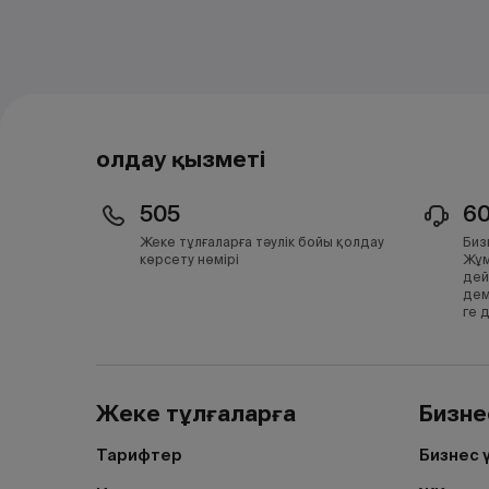
Қолдау қызметі
505
6
Жеке тұлғаларға тәулік бойы қолдау
Биз
көрсету нөмірі
Жұм
дей
дем
ге 
Жеке тұлғаларға
Бизне
Тарифтер
Бизнес 