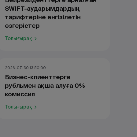
Бейрезиденттерге арналған
SWIFT-аударымдардың
тарифтеріне енгізілетін
өзгерістер
Толығырақ
2026-07-30 13:50:00
Бизнес-клиенттерге
рубльмен ақша алуға 0%
комиссия
Толығырақ