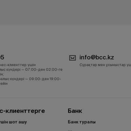
05
info@bcc.kz
нес-клиенттер үшін
Сұрақтар мен ұсыныстар үш
ыс күндері — 07:00-ден 02:00-ге
ін;
алыс күндері — 09:00-ден 19:00-
дейін
с-клиенттерге
Банк
үшін шот ашу
Банк туралы