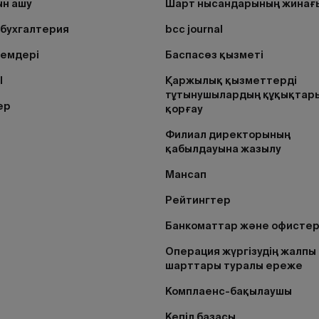
н ашу
Шарт нысандарының жинағ
бухгалтерия
bcc journal
лемдері
Баспасөз қызметі
I
Қаржылық қызметтерді
тұтынушылардың құқықтар
ер
қорғау
Филиал директорының
қабылдауына жазылу
Мансап
Рейтингтер
Банкоматтар және офисте
Операция жүргізудің жалпы
шарттары туралы ереже
Комплаенс-бақылаушы
Кепіл базасы