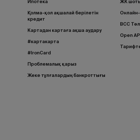
Ипотека
ЖК шоты
Қолма-қол ақшалай берілетін
Онлайн-
кредит
BCC Тө
Картадан картаға ақша аудару
Open AP
#картакарта
Тарифт
#IronCard
Проблемалық қарыз
Жеке тұлғалардың банкроттығы