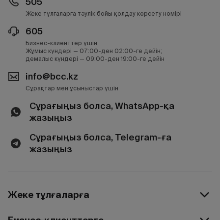
505
Жеке тұлғаларға тәулік бойы қолдау көрсету нөмірі
605
Бизнес-клиенттер үшін
Жұмыс күндері — 07:00-ден 02:00-ге дейін;
демалыс күндері — 09:00-ден 19:00-ге дейін
info@bcc.kz
Сұрақтар мен ұсыныстар үшін
Сұрағыңыз болса, WhatsApp-қа
жазыңыз
Сұрағыңыз болса, Telegram-ға
жазыңыз
Жеке тұлғаларға