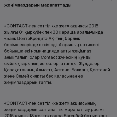
жеңімпаздарын марапаттады
«CONTACT-пен сәттілікке жет» акциясы 2015
жылғы 01 қыркүйек пен 30 қараша аралығында
«Банк ЦентрКредит» АҚ-тың барлық
бөлімшелерінде өткізілді. Акцияның нәтижесі
бойынша екі номинацияда алты жеңімпаз
анықталып, олар Contact жүйесінің құнды
сыйлықтарының иегерлері атанды. Жүлделер
Қазақстанның Алматы, Астана, Балқаш, Қостанай
және Семей сияқты бес қаласынан өз
жеңімпаздарын тапты.
«CONTACT-пен сәттілікке жет» акциясының
жеңімпаздарын салтанатты марапаттау рәсімі
2015 жылғы 18 желтоқсанда Бөгенбай батыр көш.,