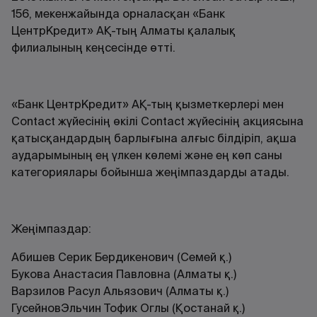
156, мекенжайында орналасқан «Банк
ЦентрКредит» АҚ-тың Алматы қалалық
филиалының кеңсесінде өтті.
«Банк ЦентрКредит» АҚ-тың қызметкерлері мен
Contact жүйесінің өкілі Contact жүйесінің акциясына
қатысқандардың барлығына алғыс білдіріп, ақша
аударымының ең үлкен көлемі және ең көп саны
категориялары бойынша жеңімпаздарды атады.
Жеңімпаздар:
Абишев Серик Бердикенович (Семей қ.)
Букова Анастасия Павловна (Алматы қ.)
Варзилов Расул Альязович (Алматы қ.)
ГусейновЭльчин Тофик Оглы (Қостанай қ.)