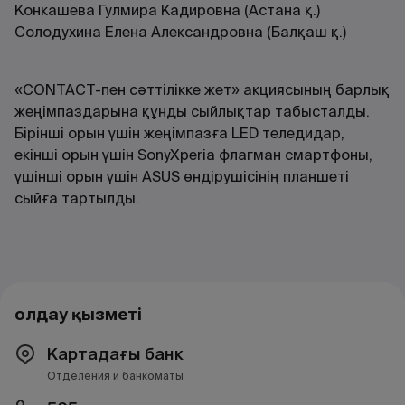
Конкашева Гулмира Кадировна (Астана қ.)
Солодухина Елена Александровна (Балқаш қ.)
«CONTACT-пен сәттілікке жет» акциясының барлық
жеңімпаздарына құнды сыйлықтар табысталды.
Бірінші орын үшін жеңімпазға LED теледидар,
екінші орын үшін SonyXperia флагман смартфоны,
үшінші орын үшін ASUS өндірушісінің планшеті
сыйға тартылды.
Қолдау қызметі
Картадағы банк
Отделения и банкоматы