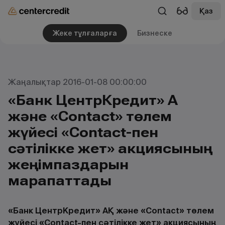
Қаз
Жеке тұлғаларға
Бизнеске
Жаңалықтар 2016-01-08 00:00:00
«Банк ЦентрКредит» АҚ
және «Сontact» төлем
жүйесі «Contact-пен
сәтілікке жет» акциясының
жеңімпаздарын
марапаттады
«Банк ЦентрКредит» АҚ және «Сontact» төлем
жүйесі «Contact-пен сәтілікке жет» акциясының