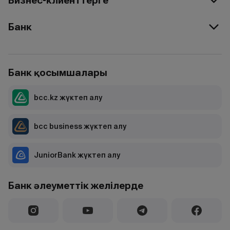
Бизнес-клиенттерге
Банк
Банк қосымшалары
bcc.kz жүктеп алу
bcc business жүктеп алу
JuniorBank жүктеп алу
Банк әлеуметтік желілерде