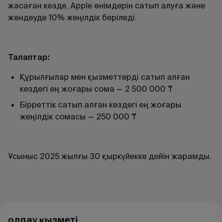
жасаған кезде, Apple өнімдерін сатып алуға және
жөндеуде 10% жеңілдік беріледі.
Талаптар:
Құрылғылар мен қызметтерді сатып алған
кездегі ең жоғары сома — 2 500 000 ₸
Бірреттік сатып алған кездегі ең жоғары
жеңілдік сомасы — 250 000 ₸
Ұсыныс 2025 жылғы 30 қыркүйекке дейін жарамды.
Қолдау қызметі