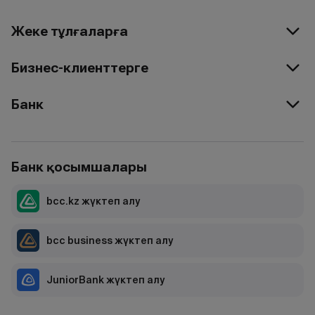
Жеке тұлғаларға
Бизнес-клиенттерге
Банк
Банк қосымшалары
bcc.kz жүктеп алу
bcc business жүктеп алу
JuniorBank жүктеп алу