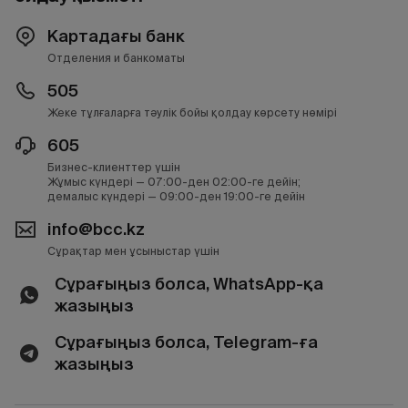
Картадағы банк
Отделения и банкоматы
505
Жеке тұлғаларға тәулік бойы қолдау көрсету нөмірі
605
Бизнес-клиенттер үшін
Жұмыс күндері — 07:00-ден 02:00-ге дейін;
демалыс күндері — 09:00-ден 19:00-ге дейін
info@bcc.kz
Сұрақтар мен ұсыныстар үшін
Сұрағыңыз болса, WhatsApp-қа
жазыңыз
Сұрағыңыз болса, Telegram-ға
жазыңыз