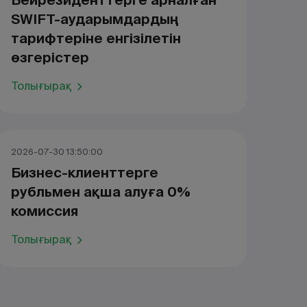
Бейрезиденттерге арналған
SWIFT-аударымдардың
тарифтеріне енгізілетін
өзгерістер
Толығырақ
2026-07-30 13:50:00
Бизнес-клиенттерге
рубльмен ақша алуға 0%
комиссия
Толығырақ