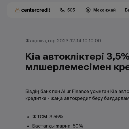
505
Мекенжай
Б
Жаңалықтар 2023-12-14 10:10:00
Kia автокөліктері 3,5
мөлшерлемесімен кре
Біздің банк пен Allur Finance ұсынған Kia а
кредитке - жаңа автокредит беру бағдарл
ЖТСМ: 3,55%
Бастапқы жарна: 50%