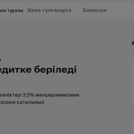
Жеке тұлғаларға
Бизнеске
анк туралы
%
дитке беріледі
втокөліктері 3,5% мөлшерлемесімен
амасына қатысыңыз