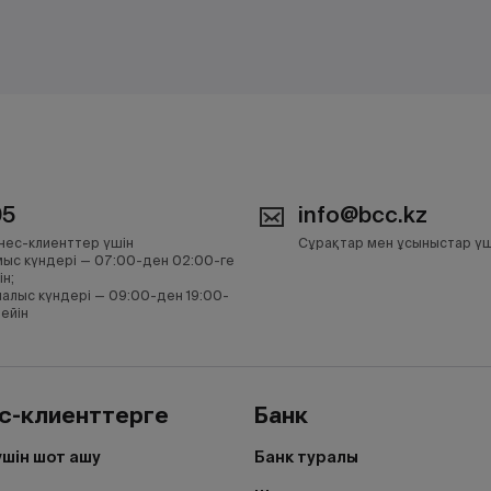
05
info@bcc.kz
нес-клиенттер үшін
Сұрақтар мен ұсыныстар үш
ыс күндері — 07:00-ден 02:00-ге
ін;
алыс күндері — 09:00-ден 19:00-
дейін
с-клиенттерге
Банк
үшін шот ашу
Банк туралы