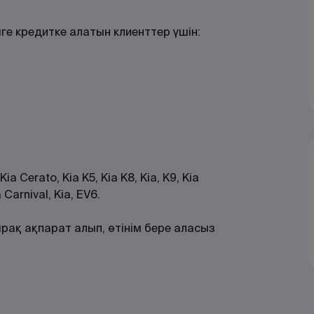
мге кредитке алатын клиенттер үшін:
ia Cerato, Kia K5, Kia К8, Kia, K9, Kia
 Carnival, Kia, EV6.
рақ ақпарат алып, өтінім бере аласыз