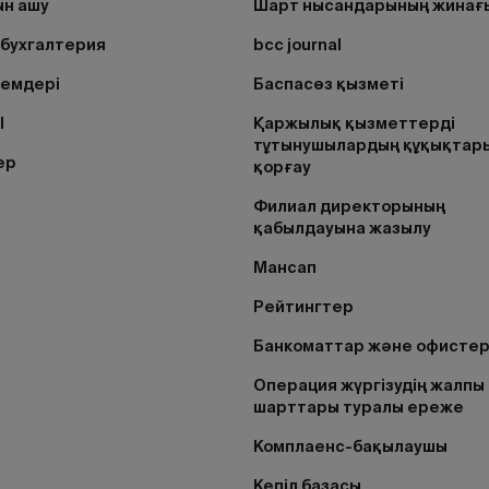
н ашу
Шарт нысандарының жинағ
бухгалтерия
bcc journal
лемдері
Баспасөз қызметі
I
Қаржылық қызметтерді
тұтынушылардың құқықтар
ер
қорғау
Филиал директорының
қабылдауына жазылу
Мансап
Рейтингтер
Банкоматтар және офисте
Операция жүргізудің жалпы
шарттары туралы ереже
Комплаенс-бақылаушы
Кепіл базасы