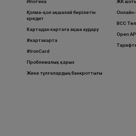
Ипотека
ЖК шоты
Қолма-қол ақшалай берілетін
Онлайн-
кредит
BCC Тө
Картадан картаға ақша аудару
Open AP
#картакарта
Тарифт
#IronCard
Проблемалық қарыз
Жеке тұлғалардың банкроттығы