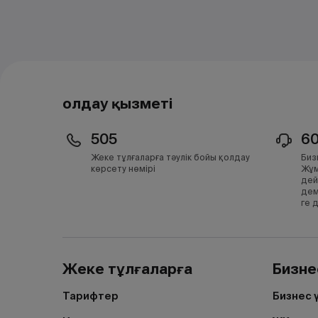
Қолдау қызметі
505
6
Жеке тұлғаларға тәулік бойы қолдау
Биз
көрсету нөмірі
Жұм
дей
дем
ге 
Жеке тұлғаларға
Бизне
Тарифтер
Бизнес 