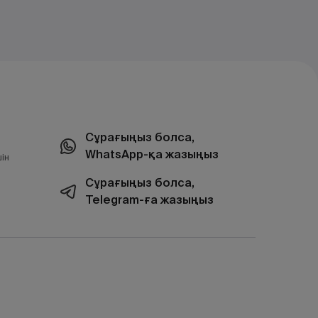
Сұрағыңыз болса,
WhatsApp-қа жазыңыз
ін
Сұрағыңыз болса,
Telegram-ға жазыңыз