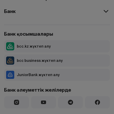
Банк
Банк қосымшалары
bcc.kz жүктеп алу
bcc business жүктеп алу
JuniorBank жүктеп алу
Банк әлеуметтік желілерде