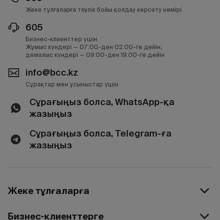
Жеке тұлғаларға тәулік бойы қолдау көрсету нөмірі
605
Бизнес-клиенттер үшін
Жұмыс күндері — 07:00-ден 02:00-ге дейін;
демалыс күндері — 09:00-ден 19:00-ге дейін
info@bcc.kz
Сұрақтар мен ұсыныстар үшін
Сұрағыңыз болса, WhatsApp-қа
жазыңыз
Сұрағыңыз болса, Telegram-ға
жазыңыз
Жеке тұлғаларға
Бизнес-клиенттерге