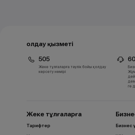
Қолдау қызметі
505
6
Жеке тұлғаларға тәулік бойы қолдау
Биз
көрсету нөмірі
Жұм
дей
дем
ге 
Жеке тұлғаларға
Бизне
Тарифтер
Бизнес 