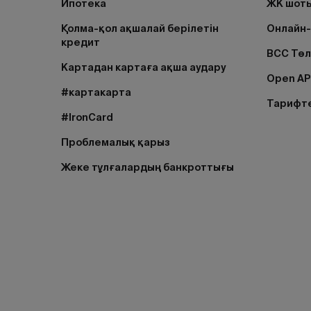
Ипотека
ЖК шоты
Қолма-қол ақшалай берілетін
Онлайн-
кредит
BCC Тө
Картадан картаға ақша аудару
Open AP
#картакарта
Тарифт
#IronCard
Проблемалық қарыз
Жеке тұлғалардың банкроттығы