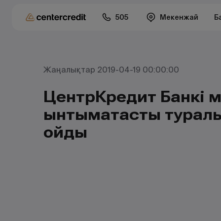
505
Мекенжай
Б
Жаңалықтар 2019-04-19 00:00:00
ЦентрКредит Банкі 
ынтымақтастық туралы
қойды