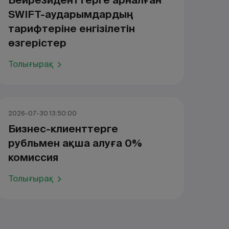
Бейрезиденттерге арналған
SWIFT-аударымдардың
тарифтеріне енгізілетін
өзгерістер
Толығырақ
2026-07-30 13:50:00
Бизнес-клиенттерге
рубльмен ақша алуға 0%
комиссия
Толығырақ