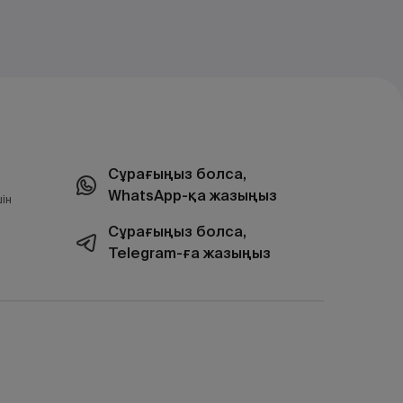
Сұрағыңыз болса,
WhatsApp-қа жазыңыз
ін
Сұрағыңыз болса,
Telegram-ға жазыңыз