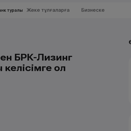
Жеке тұлғаларға
Бизнеске
анк туралы
мен БРК-Лизинг
 келісімге қол