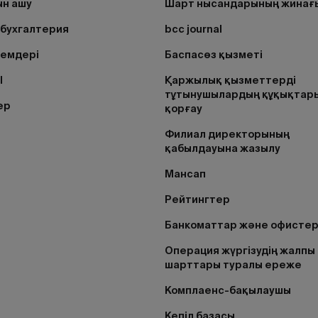
н ашу
Шарт нысандарының жинағ
бухгалтерия
bcc journal
лемдері
Баспасөз қызметі
I
Қаржылық қызметтерді
тұтынушылардың құқықтар
ер
қорғау
Филиал директорының
қабылдауына жазылу
Мансап
Рейтингтер
Банкоматтар және офисте
Операция жүргізудің жалпы
шарттары туралы ереже
Комплаенс-бақылаушы
Кепіл базасы