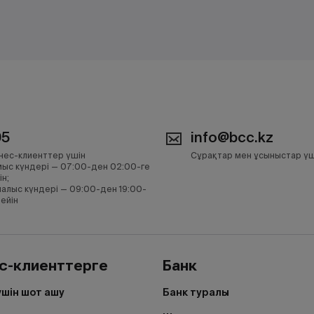
05
info@bcc.kz
нес-клиенттер үшін
Сұрақтар мен ұсыныстар үш
ыс күндері — 07:00-ден 02:00-ге
ін;
алыс күндері — 09:00-ден 19:00-
дейін
с-клиенттерге
Банк
үшін шот ашу
Банк туралы