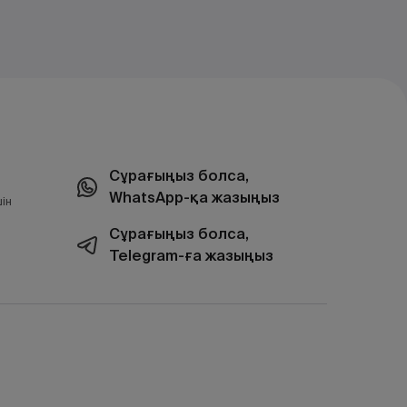
Сұрағыңыз болса,
WhatsApp-қа жазыңыз
ін
Сұрағыңыз болса,
Telegram-ға жазыңыз