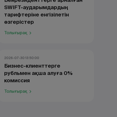
Бейрезиденттерге арналған
SWIFT-аударымдардың
тарифтеріне енгізілетін
өзгерістер
Толығырақ
2026-07-30 13:50:00
Бизнес-клиенттерге
рубльмен ақша алуға 0%
комиссия
Толығырақ