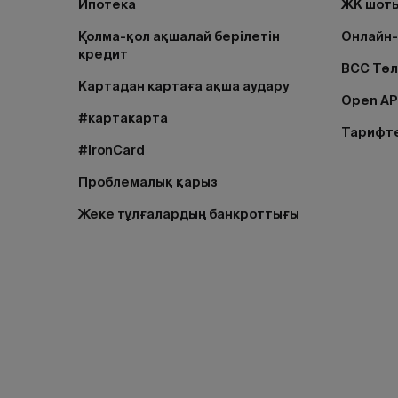
Ипотека
ЖК шоты
Қолма-қол ақшалай берілетін
Онлайн-
кредит
BCC Тө
Картадан картаға ақша аудару
Open AP
#картакарта
Тарифт
#IronCard
Проблемалық қарыз
Жеке тұлғалардың банкроттығы