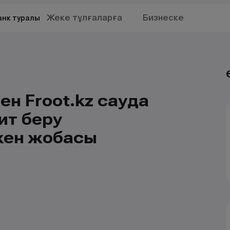
Жеке тұлғаларға
Бизнеске
анк туралы
ен Froot.kz сауда
ит беру
кен жобасы