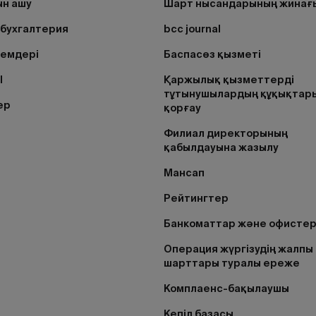
н ашу
Шарт нысандарының жинағ
бухгалтерия
bcc journal
лемдері
Баспасөз қызметі
I
Қаржылық қызметтерді
тұтынушылардың құқықтар
ер
қорғау
Филиал директорының
қабылдауына жазылу
Мансап
Рейтингтер
Банкоматтар және офисте
Операция жүргізудің жалпы
шарттары туралы ереже
Комплаенс-бақылаушы
Кепіл базасы