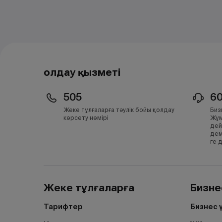
Қолдау қызметі
505
6
Жеке тұлғаларға тәулік бойы қолдау
Биз
көрсету нөмірі
Жұм
дей
дем
ге 
Жеке тұлғаларға
Бизне
Тарифтер
Бизнес 