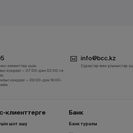
05
info@bcc.kz
нес-клиенттер үшін
Сұрақтар мен ұсыныстар үш
ыс күндері — 07:00-ден 02:00-ге
ін;
алыс күндері — 09:00-ден 19:00-
дейін
с-клиенттерге
Банк
үшін шот ашу
Банк туралы