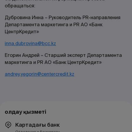
обращаться:
Дубровина Инна – Руководитель PR-направления
Департамента маркетинга и PR АО «Банк
ЦентрКредит»
inna.dubrovina@bcc.kz
Егорин Андрей – Старший эксперт Департамента
маркетинга и PR АО «Банк ЦентрКредит»
andrey.yegorin@centercredit.kz
Қолдау қызметі
Картадағы банк
Отделения и банкоматы