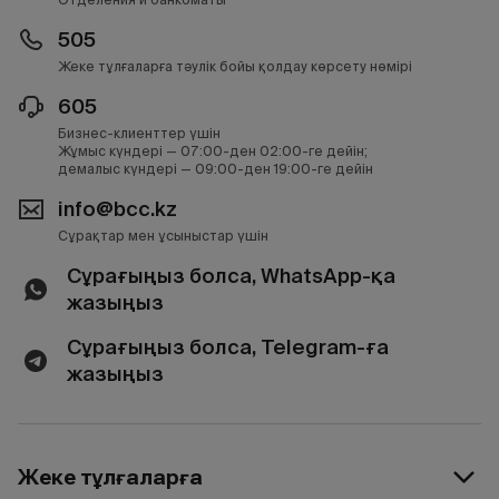
505
Жеке тұлғаларға тәулік бойы қолдау көрсету нөмірі
605
Бизнес-клиенттер үшін
Жұмыс күндері — 07:00-ден 02:00-ге дейін;
демалыс күндері — 09:00-ден 19:00-ге дейін
info@bcc.kz
Сұрақтар мен ұсыныстар үшін
Сұрағыңыз болса, WhatsApp-қа
жазыңыз
Сұрағыңыз болса, Telegram-ға
жазыңыз
Жеке тұлғаларға