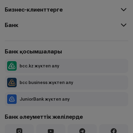
Бизнес-клиенттерге
Банк
Банк қосымшалары
bcc.kz жүктеп алу
bcc business жүктеп алу
JuniorBank жүктеп алу
Банк әлеуметтік желілерде