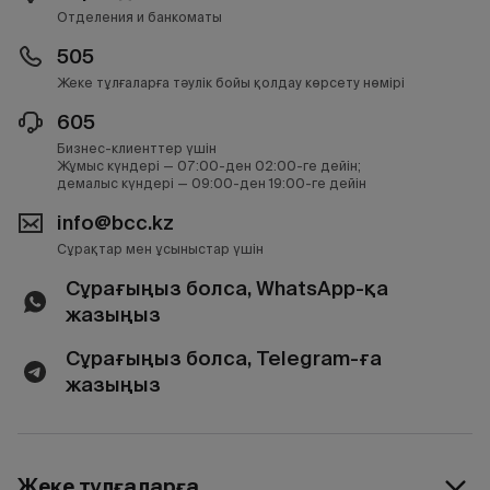
Отделения и банкоматы
505
Жеке тұлғаларға тәулік бойы қолдау көрсету нөмірі
605
Бизнес-клиенттер үшін
Жұмыс күндері — 07:00-ден 02:00-ге дейін;
демалыс күндері — 09:00-ден 19:00-ге дейін
info@bcc.kz
Сұрақтар мен ұсыныстар үшін
Сұрағыңыз болса, WhatsApp-қа
жазыңыз
Сұрағыңыз болса, Telegram-ға
жазыңыз
Жеке тұлғаларға