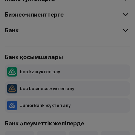
Бизнес-клиенттерге
Банк
Банк қосымшалары
bcc.kz жүктеп алу
bcc business жүктеп алу
JuniorBank жүктеп алу
Банк әлеуметтік желілерде