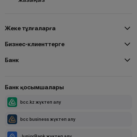
Жеке тұлғаларға
Бизнес-клиенттерге
Банк
Банк қосымшалары
bcc.kz жүктеп алу
bcc business жүктеп алу
JuniorBank жүктеп алу