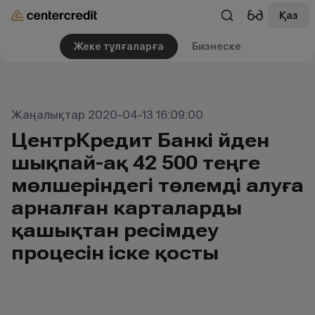
Қаз
Жеке тұлғаларға
Бизнеске
Жаңалықтар 2020-04-13 16:09:00
ЦентрКредит Банкі үйден
шықпай-ақ 42 500 теңге
мөлшеріндегі төлемді алуға
арналған карталарды
қашықтан ресімдеу
процесін іске қосты