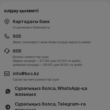
Қолдау қызметі
Картадағы банк
Отделения и банкоматы
505
Жеке тұлғаларға тәулік бойы қолдау көрсету нөмірі
605
Бизнес-клиенттер үшін
Жұмыс күндері — 07:00-ден 02:00-ге дейін;
демалыс күндері — 09:00-ден 19:00-ге дейін
info@bcc.kz
Сұрақтар мен ұсыныстар үшін
Сұрағыңыз болса, WhatsApp-қа
жазыңыз
Сұрағыңыз болса, Telegram-ға
жазыңыз