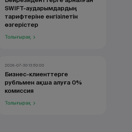
Бейрезиденттерге арналған
SWIFT-аударымдардың
тарифтеріне енгізілетін
өзгерістер
Толығырақ
2026-07-30 13:50:00
Бизнес-клиенттерге
рубльмен ақша алуға 0%
комиссия
Толығырақ