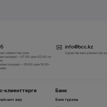
05
info@bcc.kz
нес-клиенттер үшін
Сұрақтар мен ұсыныстар үш
ыс күндері — 07:00-ден 02:00-ге
ін;
алыс күндері — 09:00-ден 19:00-
дейін
с-клиенттерге
Банк
үшін шот ашу
Банк туралы