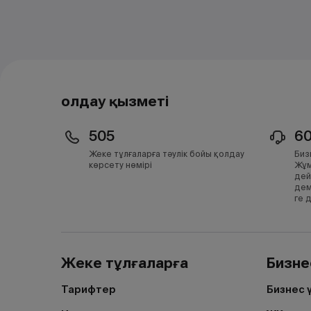
Қолдау қызметі
505
6
Жеке тұлғаларға тәулік бойы қолдау
Биз
көрсету нөмірі
Жұм
дей
дем
ге 
Жеке тұлғаларға
Бизне
Тарифтер
Бизнес 