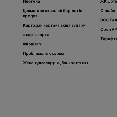
Ипотека
ЖК шоты
Қолма-қол ақшалай берілетін
Онлайн-
кредит
BCC Тө
Картадан картаға ақша аудару
Open AP
#картакарта
Тарифт
#IronCard
Проблемалық қарыз
Жеке тұлғалардың банкроттығы