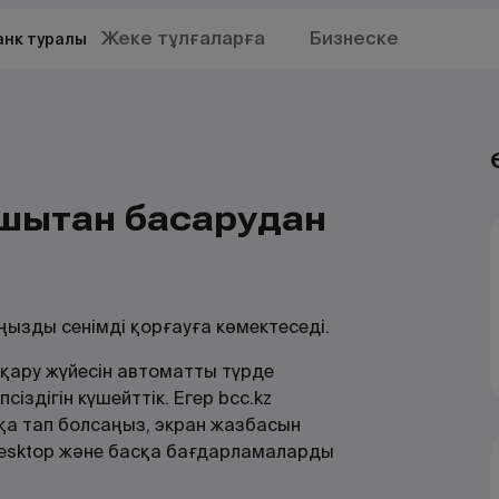
Жеке тұлғаларға
Бизнеске
анк туралы
ашықтан басқарудан
ңызды сенімді қорғауға көмектеседі.
қару жүйесін автоматты түрде
іздігін күшейттік. Егер bcc.kz
а тап болсаңыз, экран жазбасын
uDesktop және басқа бағдарламаларды