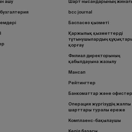
н ашу
Шарт нысандарының жинағ
бухгалтерия
bcc journal
лемдері
Баспасөз қызметі
I
Қаржылық қызметтерді
тұтынушылардың құқықтар
ер
қорғау
Филиал директорының
қабылдауына жазылу
Мансап
Рейтингтер
Банкоматтар және офисте
Операция жүргізудің жалпы
шарттары туралы ереже
Комплаенс-бақылаушы
Кепіл базасы