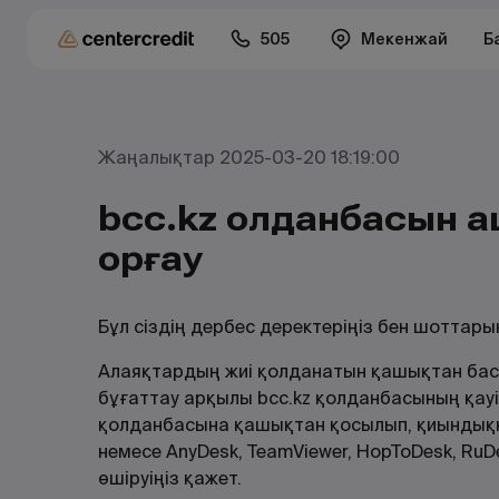
505
Мекенжай
Б
Жаңалықтар 2025-03-20 18:19:00
bcc.kz қолданбасын қ
қорғау
Бұл сіздің дербес деректеріңіз бен шоттары
Алаяқтардың жиі қолданатын қашықтан бас
бұғаттау арқылы bcc.kz қолданбасының қауіпс
қолданбасына қашықтан қосылып, қиындыққ
немесе AnyDesk, TeamViewer, HopToDesk, R
өшіруіңіз қажет.