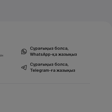
Сұрағыңыз болса,
WhatsApp-қа жазыңыз
ін
Сұрағыңыз болса,
Telegram-ға жазыңыз