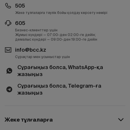
505
Жеке тұлғаларға тәулік бойы қолдау көрсету нөмірі
605
Бизнес-клиенттер үшін
Жұмыс күндері — 07:00-ден 02:00-ге дейін;
демалыс күндері — 09:00-ден 19:00-ге дейін
info@bcc.kz
Сұрақтар мен ұсыныстар үшін
Сұрағыңыз болса, WhatsApp-қа
жазыңыз
Сұрағыңыз болса, Telegram-ға
жазыңыз
Жеке тұлғаларға