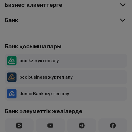
Бизнес-клиенттерге
Банк
Банк қосымшалары
bcc.kz жүктеп алу
bcc business жүктеп алу
JuniorBank жүктеп алу
Банк әлеуметтік желілерде