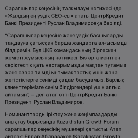
Сарапшылар кеңесінің талқылауы нәтижесінде
«Жылдың ең үздік CEO-сы» атағы ЦентрКредит
Банкі Президенті Руслан Владимировқа берілді.
“Сарапшылар кеңесіне және үздік басшыларды
таңдауға қатысқан барша жандарға алғысымды
білдіремін. Бұл ЦКБ командасының бірлескен
жемісті жұмысының нәтижесі. Біз әр клиентпен
серіктестік қатынастарымызды мақтан тұтамыз
және өзара тиімді ынтымақтастық үшін жаңа
жетістіктерге сенімді қадам басудамыз. Барлық
клиенттерімізге сенім білдіргендері үшін алғыс
айтамын”, — деп атап өтті ЦентрКредит Банкі
Президенті Руслан Владимиров.
Номинанттарды іріктеу және жеңімпаздарды
анықтау барысында Kazakhstan Growth Forum
сарапшылар кеңесінің мүшелері қатысты. Атап
айтсақ: Елдар Абдразаков (Kazakhstan Growth