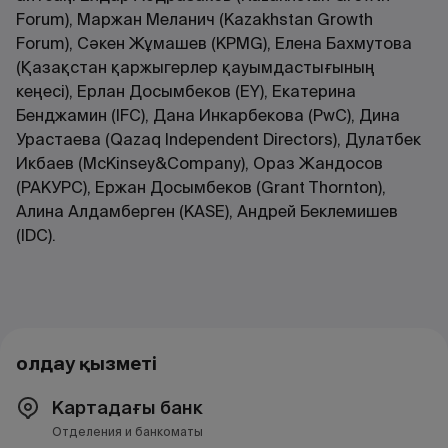
Forum), Маржан Меланич (Kazakhstan Growth
Forum), Сәкен Жұмашев (KPMG), Елена Бахмутова
(Қазақстан қаржыгерлер қауымдастығының
кеңесі), Ерлан Досымбеков (EY), Екатерина
Бенджамин (IFC), Дана Инкарбекова (PwC), Дина
Урастаева (Qazaq Independent Directors), Дулатбек
Икбаев (McKinsey&Company), Ораз Жандосов
(РАКУРС), Ержан Досымбеков (Grant Thornton),
Алина Алдамберген (KASE), Андрей Беклемишев
(IDC).
Қолдау қызметі
Картадағы банк
Отделения и банкоматы