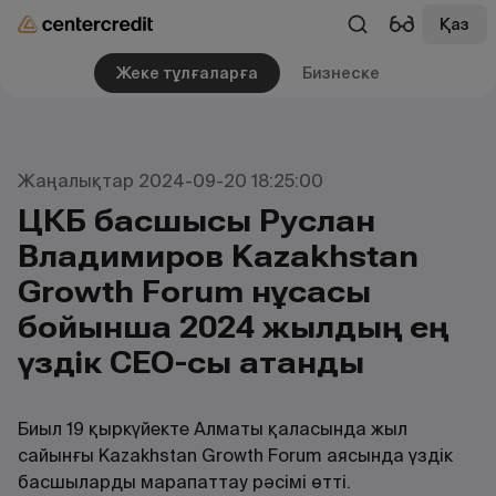
Қаз
Жеке тұлғаларға
Бизнеске
Жаңалықтар 2024-09-20 18:25:00
ЦКБ басшысы Руслан
Владимиров Kazakhstan
Growth Forum нұсқасы
бойынша 2024 жылдың ең
үздік CEO-сы атанды
Биыл 19 қыркүйекте Алматы қаласында жыл
сайынғы Kazakhstan Growth Forum аясында үздік
басшыларды марапаттау рәсімі өтті.