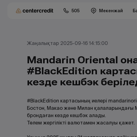
505
Мекенжай
Б
Жаңалықтар 2025-09-16 14:15:00
Mandarin Oriental қон
#BlackEdition карта
кезде кешбэк беріле
#BlackEdition картасының иелері mandarinor
Бостон, Макао және Милан қалаларындағы Ma
брондаған кезде кешбэк алады.
Төлем жергілікті валютамен жасалуы қажет.