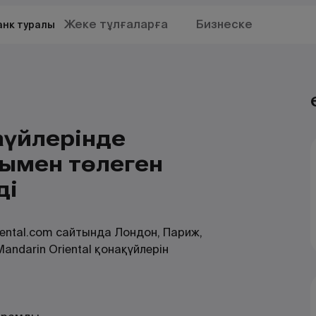
Жеке тұлғаларға
Бизнеске
анк туралы
ақүйлерінде
сымен төлеген
ді
iental.com сайтында Лондон, Париж,
ndarin Oriental қонақүйлерін