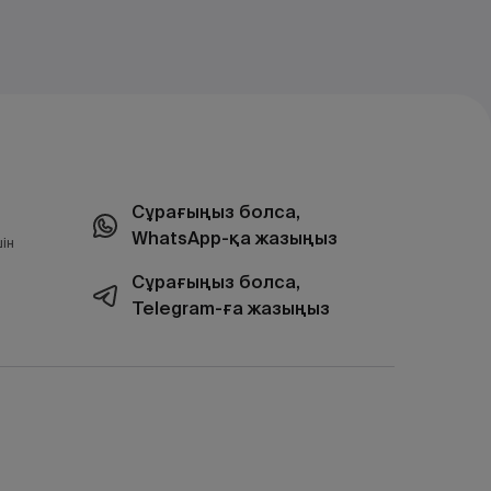
Сұрағыңыз болса,
WhatsApp-қа жазыңыз
ін
Сұрағыңыз болса,
Telegram-ға жазыңыз