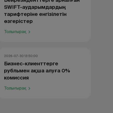
Бейрезиденттерге арналған
SWIFT-аударымдардың
тарифтеріне енгізілетін
өзгерістер
Толығырақ
2026-07-30 13:50:00
Бизнес-клиенттерге
рубльмен ақша алуға 0%
комиссия
Толығырақ