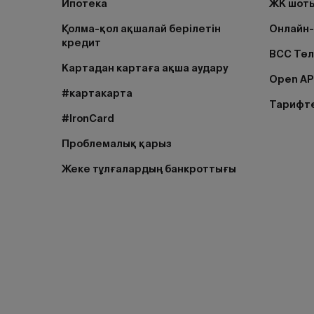
Ипотека
ЖК шоты
Қолма-қол ақшалай берілетін
Онлайн-
кредит
BCC Тө
Картадан картаға ақша аудару
Open AP
#картакарта
Тарифт
#IronCard
Проблемалық қарыз
Жеке тұлғалардың банкроттығы