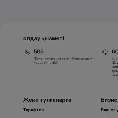
Қолдау қызметі
505
6
Жеке тұлғаларға тәулік бойы қолдау
Биз
көрсету нөмірі
Жұм
дей
дем
ге 
Жеке тұлғаларға
Бизне
Тарифтер
Бизнес 