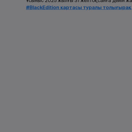
Ұсыныс 2025 жылғы 31 желтоқсанға дейін ж
#BlackEdition картасы туралы толығырақ