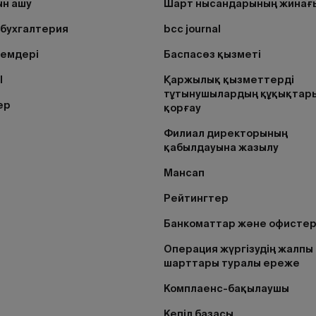
н ашу
Шарт нысандарының жинағ
бухгалтерия
bcc journal
лемдері
Баспасөз қызметі
I
Қаржылық қызметтерді
тұтынушылардың құқықтар
ер
қорғау
Филиал директорының
қабылдауына жазылу
Мансап
Рейтингтер
Банкоматтар және офисте
Операция жүргізудің жалпы
шарттары туралы ереже
Комплаенс-бақылаушы
Кепіл базасы