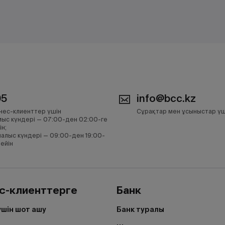
05
info@bcc.kz
нес-клиенттер үшін
Сұрақтар мен ұсыныстар үш
ыс күндері — 07:00-ден 02:00-ге
ін;
алыс күндері — 09:00-ден 19:00-
дейін
с-клиенттерге
Банк
үшін шот ашу
Банк туралы