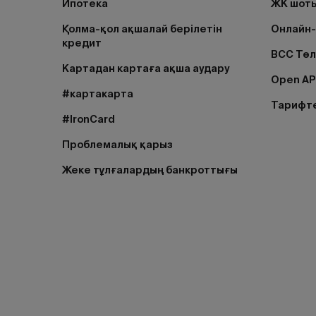
Ипотека
ЖК шоты
Қолма-қол ақшалай берілетін
Онлайн-
кредит
BCC Тө
Картадан картаға ақша аудару
Open AP
#картакарта
Тарифт
#IronCard
Проблемалық қарыз
Жеке тұлғалардың банкроттығы