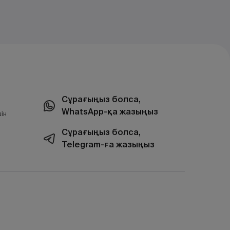
Сұрағыңыз болса,
WhatsApp-қа жазыңыз
ін
Сұрағыңыз болса,
Telegram-ға жазыңыз