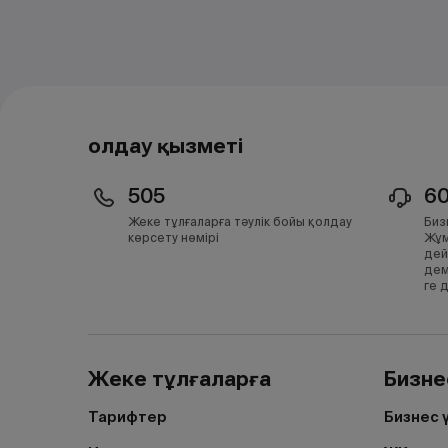
Қолдау қызметі
505
6
Жеке тұлғаларға тәулік бойы қолдау
Биз
көрсету нөмірі
Жұм
дей
дем
ге 
Жеке тұлғаларға
Бизне
Тарифтер
Бизнес 