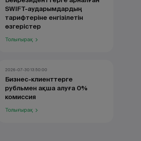
Бейрезиденттерге арналған
SWIFT-аударымдардың
тарифтеріне енгізілетін
өзгерістер
Толығырақ
2026-07-30 13:50:00
Бизнес-клиенттерге
рубльмен ақша алуға 0%
комиссия
Толығырақ