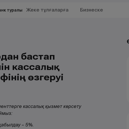
Жеке тұлғаларға
Бизнеске
анк туралы
рдан бастап
ін кассалық
фінің өзгеруі
енттерге кассалық қызмет көрсету
аймыз:
 қабылдау – 5%.