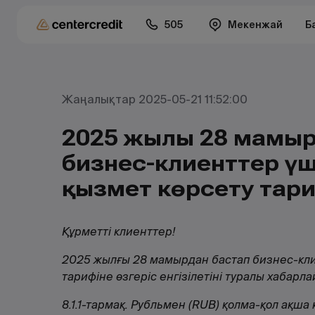
505
Мекенжай
Б
Жаңалықтар 2025-05-21 11:52:00
2025 жылғы 28 мамы
бизнес-клиенттер үш
қызмет көрсету тари
Құрметті клиенттер!
2025 жылғы 28 мамырдан бастап бизнес-кли
тарифіне өзгеріс енгізілетіні туралы хабарл
8.1.1-тармақ. Рубльмен (RUB) қолма-қол ақша