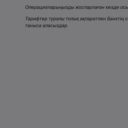
Операцияларыңызды жоспарлаған кезде осы ө
Тарифтер туралы толық ақпаратпен Банктің 
таныса аласыздар.