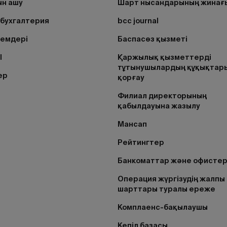
н ашу
Шарт нысандарының жинағ
бухгалтерия
bcc journal
лемдері
Баспасөз қызметі
I
Қаржылық қызметтерді
тұтынушылардың құқықтар
ер
қорғау
Филиал директорының
қабылдауына жазылу
Мансап
Рейтингтер
Банкоматтар және офисте
Операция жүргізудің жалпы
шарттары туралы ереже
Комплаенс-бақылаушы
Кепіл базасы