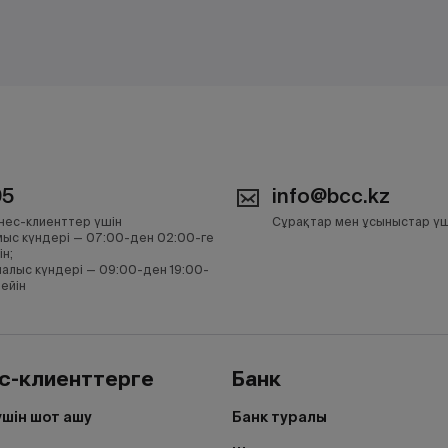
05
info@bcc.kz
нес-клиенттер үшін
Сұрақтар мен ұсыныстар үш
ыс күндері — 07:00-ден 02:00-ге
ін;
алыс күндері — 09:00-ден 19:00-
дейін
с-клиенттерге
Банк
үшін шот ашу
Банк туралы