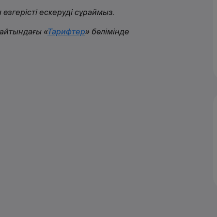
згерісті ескеруді сұраймыз.
сайтындағы «
Тарифтер
» бөлімінде