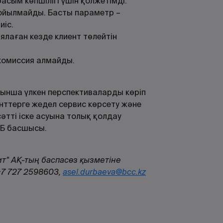
сым көпшілігі үшін қолжетімді.
ойылмайды. Басты параметр –
тиіс.
ялаған кезде клиент төлейтін
 комиссия алмайды.
ынша үлкен перспективаларды көріп
енттерге жедел сервис көрсету және
тті іске асуына толық қолдау
КБ басшысы.
т" АҚ-тың баспасөз қызметіне
+7 727 2598603,
asel.durbaeva@bcc.kz