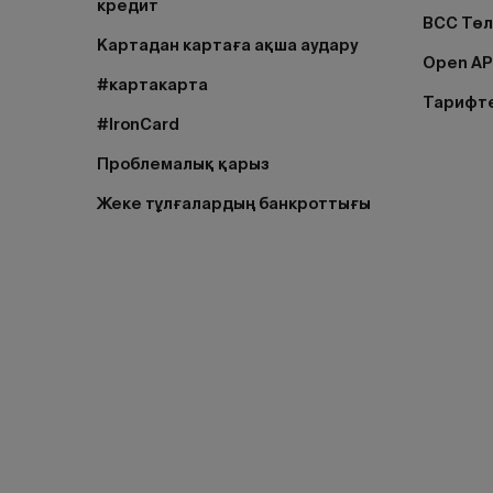
кредит
BCC Тө
Картадан картаға ақша аудару
Open AP
#картакарта
Тарифт
#IronCard
Проблемалық қарыз
Жеке тұлғалардың банкроттығы