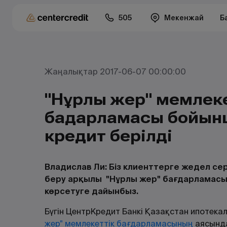
505
Мекенжай
Б
Жаңалықтар 2017-06-07 00:00:00
"Нұрлы жер" мемлек
бағдарламасы бойын
кредит берілді
Владислав Ли: Біз клиенттерге жедел се
беру арқылы "Нұрлы жер" бағдарламасын
көрсетуге дайынбыз.
Бүгін ЦентрКредит Банкі Қазақстан ипотека
жер" мемлекеттік бағдарламасының
аясында