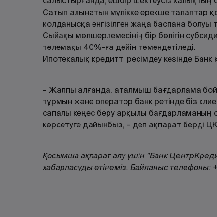
салыстырғанда, ешбір шектеусіз халықтың ба
Сатып алынатын мүлікке ерекше талаптар қ
қолданысқа енгізілген жаңа баспана болуы 
Сыйақы мөлшерлемесінің бір бөлігін субсиди
төлемақы 40%-ға дейін төмендетіледі.
Ипотекалық кредитті ресімдеу кезінде Банк
– Жалпы алғанда, аталмыш бағдарлама бой
тұрмын және оператор банк ретінде біз кли
сапалы кеңес беру арқылы бағдарламаның сә
көрсетуге дайынбыз, – деп ақпарат берді Ц
Қосымша ақпарат алу үшін "Банк ЦентрКреди
хабарласуды өтінеміз. Байланыс телефоны: 