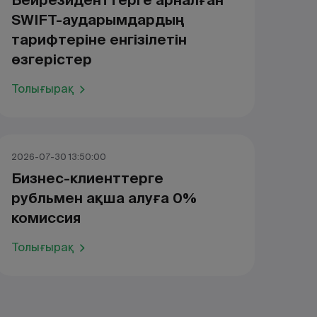
Бейрезиденттерге арналған
SWIFT-аударымдардың
тарифтеріне енгізілетін
өзгерістер
Толығырақ
2026-07-30 13:50:00
Бизнес-клиенттерге
рубльмен ақша алуға 0%
комиссия
Толығырақ