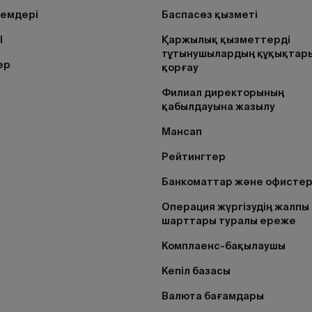
лемдері
Баспасөз қызметі
I
Қаржылық қызметтерді
тұтынушылардың құқықтар
ер
қорғау
Филиал директорының
қабылдауына жазылу
Мансап
Рейтингтер
Банкоматтар және офисте
Операция жүргізудің жалпы
шарттары туралы ереже
Комплаенс-бақылаушы
Кепіл базасы
Валюта бағамдары