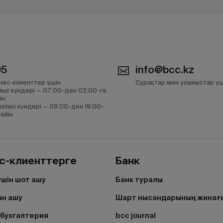
05
info@bcc.kz
нес-клиенттер үшін
Сұрақтар мен ұсыныстар үш
ыс күндері — 07:00-ден 02:00-ге
ін;
алыс күндері — 09:00-ден 19:00-
дейін
с-клиенттерге
Банк
үшін шот ашу
Банк туралы
н ашу
Шарт нысандарының жинағ
бухгалтерия
bcc journal