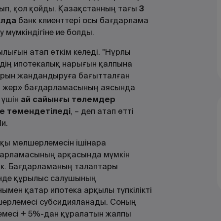
п, қол қойды. Қазақстанның тағы
3
алда
банк клиенттері осы бағдарлама
 мүмкіндігіне ие болды.
лығын атап өткім келеді. "Нұрлы
удің ипотекалық нарығын қалпына
торын жандандыруға бағытталған
ы жер» бағдарламасының аясында
 үшін
ай сайынғы төлемдер
е төмендетіледі
, – деп атап өтті
и.
қы мөлшерлемесін ішінара
ғдарламасының арқасында мүмкін
йік. Бағдарламаның талаптары
ңінде құрылыс салушының
ымен қатар ипотека арқылы түпкілікті
шерлемесі субсидияланады. Соның
емесі + 5%-дан құралатын жалпы