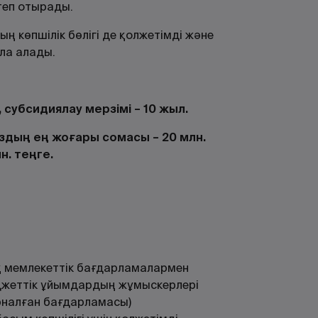
теп отырады.
 көпшілік бөлігі де қолжетімді және
ола алады.
, субсидиялау мерзімі – 10 жыл.
здың ең жоғары сомасы – 20 млн.
н. теңге.
қ мемлекеттік бағдарламалармен
джеттік ұйымдардың жұмыскерлері
рналған бағдарламасы)