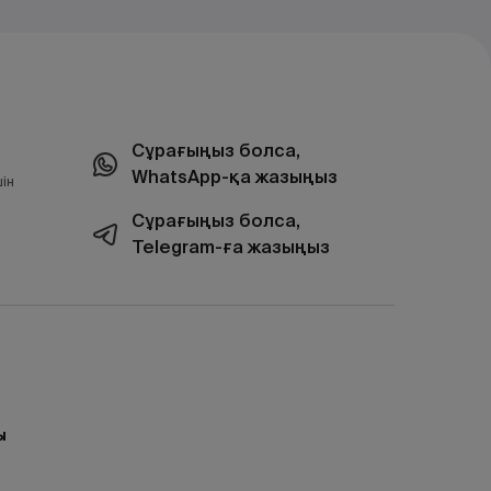
Сұрағыңыз болса,
WhatsApp-қа жазыңыз
ін
Сұрағыңыз болса,
Telegram-ға жазыңыз
ы