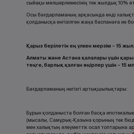
сыйақы мөлшерлемесінің тек жылдық 10% ө
Осы бағдарламаның арқасында енді халықтың
қолданысқа енгізілген жаңа баспанаға ие б
Қарыз берілетін ең үлкен мерзім – 15 жыл
Алматы және Астана қалалары үшін қары
теңге, барлық қалған өңірлер үшін – 15 мл
Бағдарламаның негізгі артықшылықтары:
Бұрын қолданыста болған басқа ипотекалы
(мысалы, Самұрық-Қазына қорының тек бю
мен халықтың әлеуметтік осал топтарына а