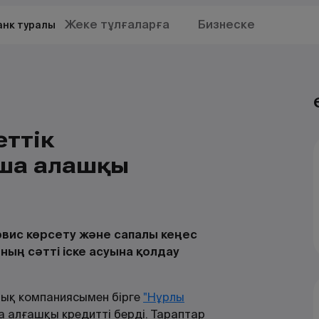
Жеке тұлғаларға
Бизнеске
анк туралы
еттік
ша алғашқы
рвис көрсету және сапалы кеңес
ың сәтті іске асуына қолдау
лық компаниясымен бірге
"Нұрлы
 алғашқы кредитті берді. Тараптар