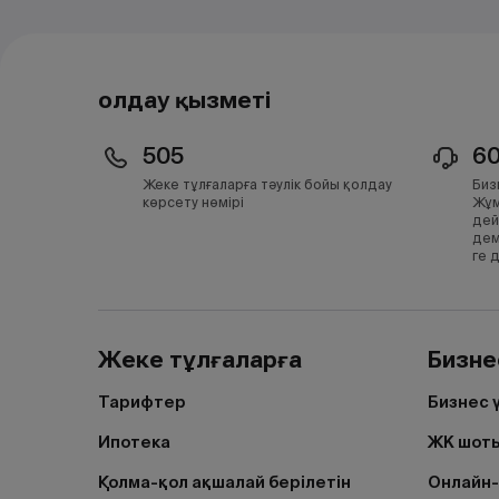
Қолдау қызметі
505
6
Жеке тұлғаларға тәулік бойы қолдау
Биз
көрсету нөмірі
Жұм
дей
дем
ге 
Жеке тұлғаларға
Бизне
Тарифтер
Бизнес 
Ипотека
ЖК шоты
Қолма-қол ақшалай берілетін
Онлайн-