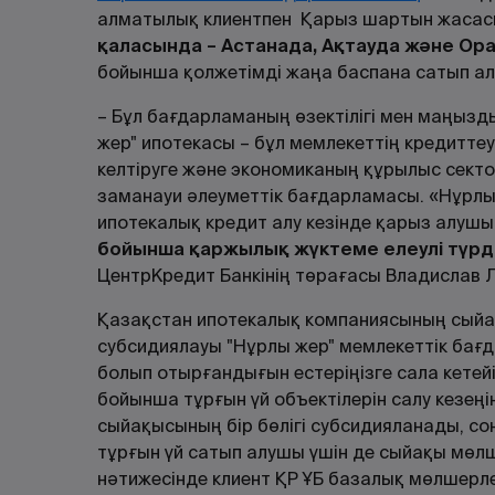
алматылық клиентпен Қарыз шартын жасасы
қаласында – Астанада, Ақтауда және Ор
бойынша қолжетімді жаңа баспана сатып алу
– Бұл бағдарламаның өзектілігі мен маңызды
жер" ипотекасы – бұл мемлекеттің кредитте
келтіруге және экономиканың құрылыс сек
заманауи әлеуметтік бағдарламасы. «Нұрл
ипотекалық кредит алу кезінде қарыз алушы
бойынша қаржылық жүктеме елеулі түрд
ЦентрКредит Банкінің төрағасы Владислав Л
Қазақстан ипотекалық компаниясының сыйа
субсидиялауы "Нұрлы жер" мемлекеттік ба
болып отырғандығын естеріңізге сала кете
бойынша тұрғын үй объектілерін салу кезе
сыйақысының бір бөлігі субсидияланады, сон
тұрғын үй сатып алушы үшін де сыйақы мөл
нәтижесінде клиент ҚР ҰБ базалық мөлшерл