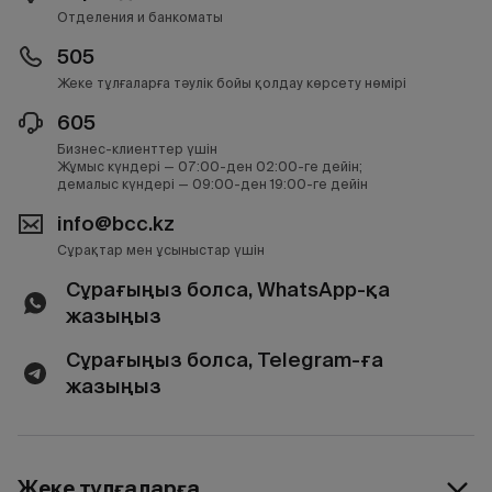
Отделения и банкоматы
505
Жеке тұлғаларға тәулік бойы қолдау көрсету нөмірі
605
Бизнес-клиенттер үшін
Жұмыс күндері — 07:00-ден 02:00-ге дейін;
демалыс күндері — 09:00-ден 19:00-ге дейін
info@bcc.kz
Сұрақтар мен ұсыныстар үшін
Сұрағыңыз болса, WhatsApp-қа
жазыңыз
Сұрағыңыз болса, Telegram-ға
жазыңыз
Жеке тұлғаларға