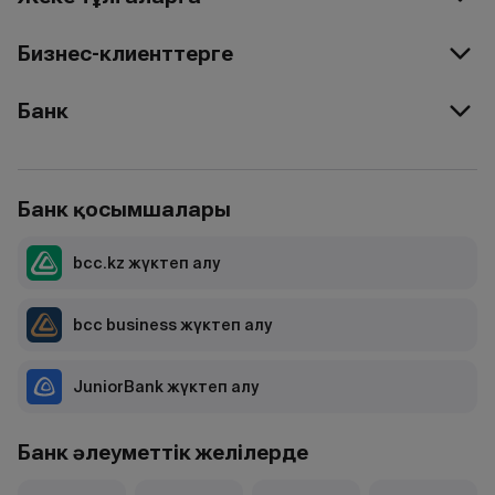
Бизнес-клиенттерге
Банк
Банк қосымшалары
bcc.kz жүктеп алу
bcc business жүктеп алу
JuniorBank жүктеп алу
Банк әлеуметтік желілерде