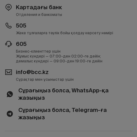
Картадағы банк
Отделения и банкоматы
505
Жеке тұлғаларға тәулік бойы қолдау көрсету нөмірі
605
Бизнес-клиенттер үшін
Жұмыс күндері — 07:00-ден 02:00-ге дейін;
демалыс күндері — 09:00-ден 19:00-ге дейін
info@bcc.kz
Сұрақтар мен ұсыныстар үшін
Сұрағыңыз болса, WhatsApp-қа
жазыңыз
Сұрағыңыз болса, Telegram-ға
жазыңыз