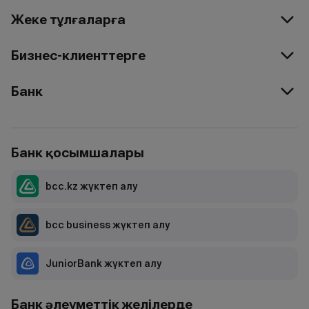
Жеке тұлғаларға
Бизнес-клиенттерге
Банк
Банк қосымшалары
bcc.kz жүктеп алу
bcc business жүктеп алу
JuniorBank жүктеп алу
Банк әлеуметтік желілерде