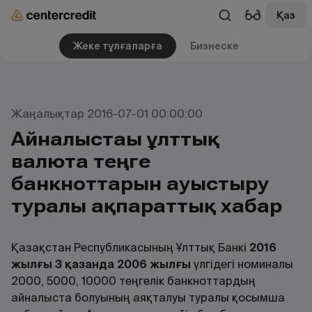
Қаз
Жеке тұлғаларға
Бизнеске
Жаңалықтар 2016-07-01 00:00:00
Айналыстағы ұлттық
валюта теңге
банкноттарын ауыстыру
туралы ақпараттық хабар
Қазақстан Республикасының Ұлттық Банкі
2016
жылғы 3 қазанда 2006 жылғы
үлгідегі номиналы
2000, 5000, 10000 теңгелік банкноттардың
айналыста болуының аяқталуы туралы қосымша