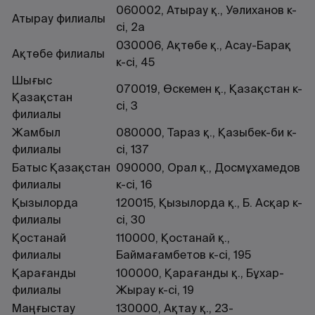
060002, Атырау қ., Уәлиханов к-
Атырау филиалы
сі, 2а
030006, Ақтөбе қ., Асау-Барақ
Ақтөбе филиалы
к-сі, 45
Шығыс
070019, Өскемен қ., Қазақстан к-
Қазақстан
сі, 3
филиалы
Жамбыл
080000, Тараз қ., Қазыбек-би к-
филиалы
сі, 137
Батыс Қазақстан
090000, Орал қ., Досмұхамедов
филиалы
к-сі, 16
Қызылорда
120015, Қызылорда қ., Б. Асқар к-
филиалы
сі, 30
Қостанай
110000, Қостанай қ.,
филиалы
Баймағамбетов к-сі, 195
Қарағанды
100000, Қарағанды қ., Бұхар-
филиалы
Жырау к-сі, 19
Маңғыстау
130000, Ақтау қ., 23-