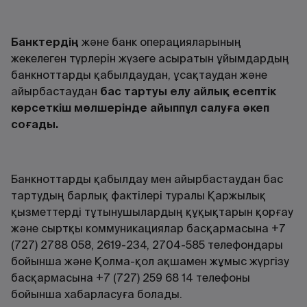
Банктердің
және банк операцияларының
жекелеген түрлерiн жүзеге асыратын ұйымдардың
банкноттарды қабылдаудан, ұсақтаудан және
айырбастаудан
бас тартуы елу айлық есептiк
көрсеткiш мөлшерiнде айыппұл салуға әкеп
соғады.
Банкноттарды қабылдау мен айырбастаудан бас
тартудың барлық фактілері туралы Қаржылық
қызметтерді тұтынушылардың құқықтарын қорғау
және сыртқы коммуникациялар басқармасына +7
(727) 2788 058, 2619-234, 2704-585 телефондары
бойынша және Қолма-қол ақшамен жұмыс жүргізу
басқармасына +7 (727) 259 68 14 телефоны
бойынша хабарласуға болады.