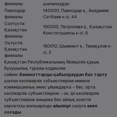
филиалы
шағынаудан
Павлодар
140000, Павлодар қ., Академик
филиалы
Сәтбаев к-сі, 44
Солтүстік
150000, Петропавл қ., Қазақстан
Қазақстан
Конституциясы к-сі, 6
филиалы
Оңтүстік
160012, Шымкент қ., Төреқұлов к-
Қазақстан
сі, 2
филиалы
Қазақстан Республикасының Әкімшілік құқық
бұзушылық туралы кодексіне
сәйкес
банкноттарды қабылдаудан бас тарту
шағын кәсiпкерлiк субъектiлерiне немесе
коммерциялық емес ұйымдарға – бес, орта
кәсiпкерлiк субъектiлерiне – он, iрi кәсiпкерлiк
субъектiлерiне жиырма бес айлық есептiк
көрсеткiш мөлшерiнде
айыппұл
салуға
әкеп
соғады
.