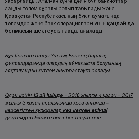
хабарлайды. Аталған күнге дейін бұл банкноттар
заңды төлем құралы болып табылады және
Қазақстан Республикасының бүкіл аумағында
төлемдер және банк операциялары үшін
қандай да
болмасын шектеусі
з пайдаланылады.
Бұл банкноттарды Ұлттық Банктің барлық
филиалдарында олардың айналыста болуының
аяқталу күнін күтпей айырбастауға болады.
Одан кейін
12 ай ішінде
– 2016 жылғы 4 қазан – 2017
жылғы 3 қазан аралығында қоса алғанда –
көрсетілген купюралар
кез келген екінші
деңгейдегі банкте
айырбасталуға тиіс.