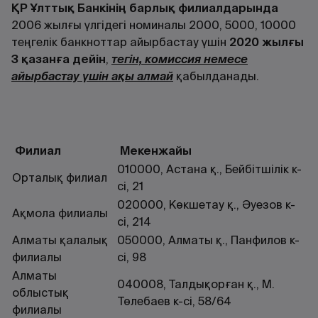
ҚР Ұлттық Банкінің барлық филиалдарында
2006 жылғы үлгідегі номиналы 2000, 5000, 10000
теңгелік банкноттар айырбастау үшін
2020 жылғы
3 қазанға дейін
,
тегін, комиссия немесе
айырбастау үшін ақы алмай
қабылданады.
Филиал
Мекенжайы
010000, Астана қ., Бейбітшілік к-
Орталық филиал
сі, 21
020000, Көкшетау қ., Әуезов к-
Ақмола филиалы
сі, 214
Алматы қалалық
050000, Алматы қ., Панфилов к-
филиалы
сі, 98
Алматы
040008, Талдықорған қ., М.
облыстық
Төлебаев к-сі, 58/64
филиалы