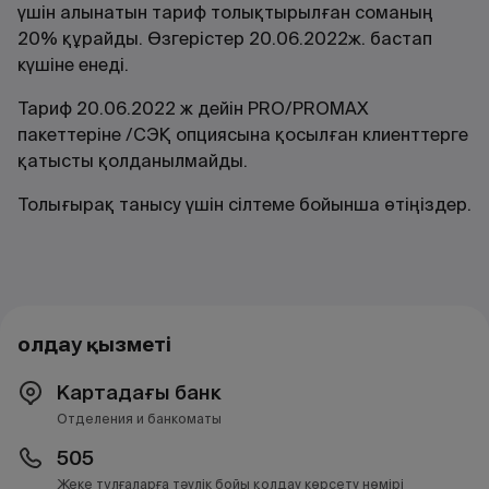
үшін алынатын тариф толықтырылған соманың
20% құрайды. Өзгерістер 20.06.2022ж. бастап
күшіне енеді.
Тариф 20.06.2022 ж дейін PRO/PROMAX
пакеттеріне /СЭҚ опциясына қосылған клиенттерге
қатысты қолданылмайды.
Толығырақ танысу үшін сілтеме бойынша өтіңіздер.
Қолдау қызметі
Картадағы банк
Отделения и банкоматы
505
Жеке тұлғаларға тәулік бойы қолдау көрсету нөмірі