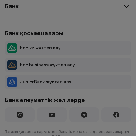
Банк
Банк қосымшалары
bcc.kz жүктеп алу
bcc business жүктеп алу
JuniorBank жүктеп алу
Банк әлеуметтік желілерде
Бағалы қағаздар нарығында банктік және өзге де операцияларды