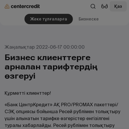
Қаз
Жеке тұлғаларға
Бизнеске
Жаңалықтар 2022-06-17 00:00:00
Бизнес клиенттерге
арналған тарифтердің
өзгеруі
Құрметті клиенттер!
«Банк ЦентрКредит» АҚ PRO/PROMAX пакеттері/
СЭҚ опциясы бойынша Ресей рублімен толықтыру
үшін алынатын тарифке өзгерістер енгізілгені
туралы хабарлайды. Ресей рублімен толықтыру