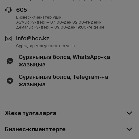
605
Бизнес-клиенттер үшін
Жұмыс күндері — 07:00-ден 02:00-ге дейін;
демалыс күндері — 09:00-ден 19:00-ге дейін
info@bcc.kz
Сұрақтар мен ұсыныстар үшін
Сұрағыңыз болса, WhatsApp-қа
жазыңыз
Сұрағыңыз болса, Telegram-ға
жазыңыз
Жеке тұлғаларға
Бизнес-клиенттерге