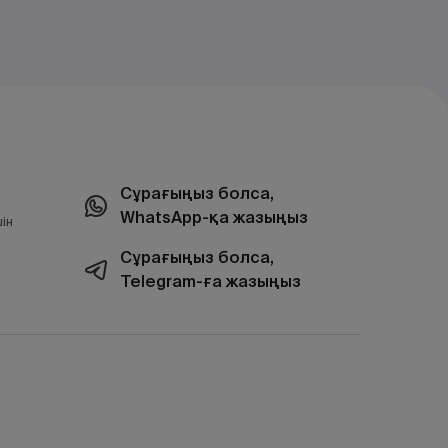
Сұрағыңыз болса,
WhatsApp-қа жазыңыз
ін
Сұрағыңыз болса,
Telegram-ға жазыңыз