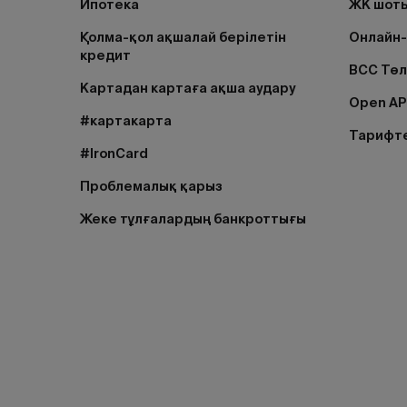
Ипотека
ЖК шоты
Қолма-қол ақшалай берілетін
Онлайн-
кредит
BCC Тө
Картадан картаға ақша аудару
Open AP
#картакарта
Тарифт
#IronCard
Проблемалық қарыз
Жеке тұлғалардың банкроттығы