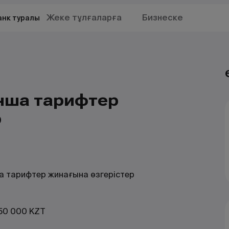
Жеке тұлғаларға
Бизнеске
анк туралы
ынша тарифтер
р
а тарифтер жинағына өзгерістер
50 000 KZT