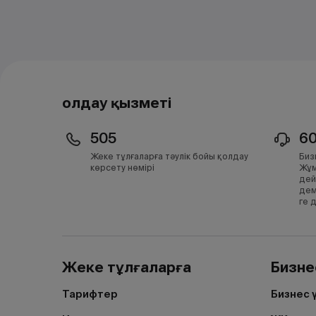
Қолдау қызметі
505
6
Жеке тұлғаларға тәулік бойы қолдау
Биз
көрсету нөмірі
Жұм
дей
дем
ге 
Жеке тұлғаларға
Бизне
Тарифтер
Бизнес 