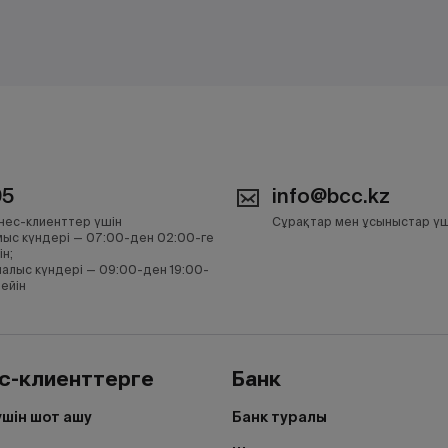
05
info@bcc.kz
нес-клиенттер үшін
Сұрақтар мен ұсыныстар үш
ыс күндері — 07:00-ден 02:00-ге
ін;
алыс күндері — 09:00-ден 19:00-
дейін
с-клиенттерге
Банк
үшін шот ашу
Банк туралы