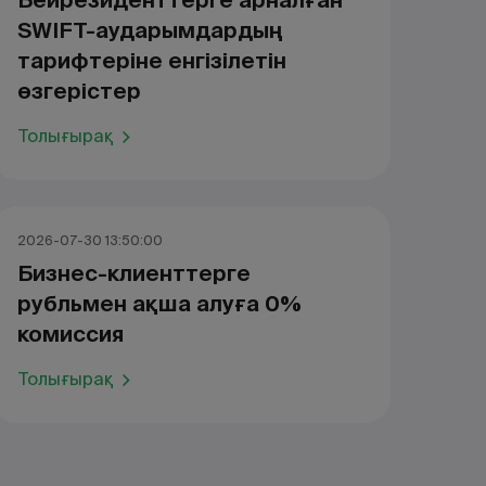
Бейрезиденттерге арналған
SWIFT-аударымдардың
тарифтеріне енгізілетін
өзгерістер
Толығырақ
2026-07-30 13:50:00
Бизнес-клиенттерге
рубльмен ақша алуға 0%
комиссия
Толығырақ