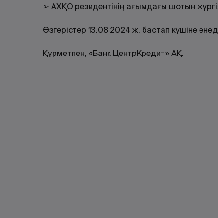
➢ АХҚО резидентінің ағымдағы шотын жүргі
Өзгерістер 13.08.2024 ж. бастап күшіне енеді
Құрметпен, «Банк ЦентрКредит» АҚ.