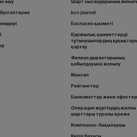
н ашу
Шарт нысандарының жинағ
бухгалтерия
bcc journal
лемдері
Баспасөз қызметі
I
Қаржылық қызметтерді
тұтынушылардың құқықтар
ер
қорғау
Филиал директорының
қабылдауына жазылу
Мансап
Рейтингтер
Банкоматтар және офисте
Операция жүргізудің жалпы
шарттары туралы ереже
Комплаенс-бақылаушы
Кепіл базасы