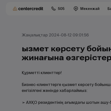
505
Мекенжай
Б
Жаңалықтар 2024-08-12 09:01:56
Қызмет көрсету бой
жинағына өзгерісте
Құрметті клиенттер!
Бизнес-клиенттерге қызмет көрсету бойынш
енгізілгені жөнінде хабарлаймыз:
➢ АХҚО резидентінің ағымдағы шотын ашу-