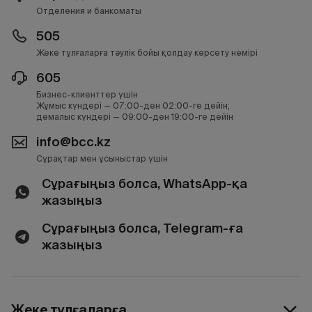
Отделения и банкоматы
505
Жеке тұлғаларға тәулік бойы қолдау көрсету нөмірі
605
Бизнес-клиенттер үшін
Жұмыс күндері — 07:00-ден 02:00-ге дейін;
демалыс күндері — 09:00-ден 19:00-ге дейін
info@bcc.kz
Сұрақтар мен ұсыныстар үшін
Сұрағыңыз болса, WhatsApp-қа
жазыңыз
Сұрағыңыз болса, Telegram-ға
жазыңыз
Жеке тұлғаларға