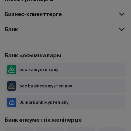
Бизнес-клиенттерге
Банк
Банк қосымшалары
bcc.kz жүктеп алу
bcc business жүктеп алу
JuniorBank жүктеп алу
Банк әлеуметтік желілерде