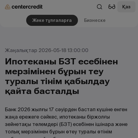
Қаз
Жеке тұлғаларға
Бизнеске
Жаңалықтар 2026-05-18 13:00:00
Ипотеканы БЗТ есебінен
мерзімінен бұрын өтеу
туралы өтінім қабылдау
қайта басталды
Банк 2026 жылғы 17 сәуірден бастап күшіне енген
жаңа ережеге сәйкес, ипотеканы біржолғы
зейнетақы төлемдері (БЗТ) есебінен ішінара және
толық мерзімінен бұрын өтеу туралы өтінім