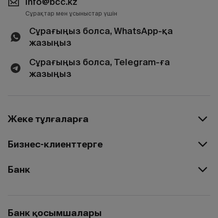
info@bcc.kz
Сұрақтар мен ұсыныстар үшін
Сұрағыңыз болса, WhatsApp-қа
жазыңыз
Сұрағыңыз болса, Telegram-ға
жазыңыз
Жеке тұлғаларға
Бизнес-клиенттерге
Банк
Банк қосымшалары