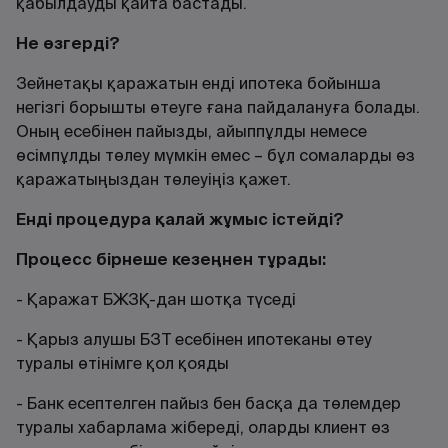
қабылдауды қайта бастады.
Не өзгерді?
Зейнетақы қаражатын енді ипотека бойынша
негізгі борышты өтеуге ғана пайдалануға болады.
Оның есебінен пайызды, айыппұлды немесе
өсімпұлды төлеу мүмкін емес – бұл сомаларды өз
қаражатыңыздан төлеуіңіз қажет.
Енді процедура қалай жұмыс істейді?
Процесс бірнеше кезеңнен тұрады:
- Қаражат БЖЗҚ-дан шотқа түседі
- Қарыз алушы БЗТ есебінен ипотеканы өтеу
туралы өтінімге қол қояды
- Банк есептелген пайыз бен басқа да төлемдер
туралы хабарлама жібереді, оларды клиент өз