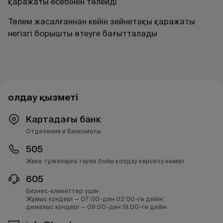
қаражаты есебінен төлейді
Төлем жасалғаннан кейін зейнетақы қаражаты
негізгі борышты өтеуге бағытталады
Қолдау қызметі
Картадағы банк
Отделения и банкоматы
505
Жеке тұлғаларға тәулік бойы қолдау көрсету нөмірі
605
Бизнес-клиенттер үшін
Жұмыс күндері — 07:00-ден 02:00-ге дейін;
демалыс күндері — 09:00-ден 19:00-ге дейін