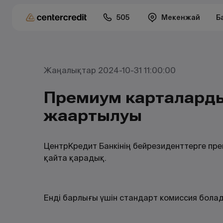
505
Мекенжай
Б
Жаңалықтар 2024-10-31 11:00:00
Премиум карталарды
жаңартылуы
ЦентрКредит Банкінің бейрезиденттерге пр
қайта қарадық.
Енді барлығы үшін стандарт комиссия бола