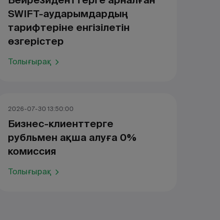
Бейрезиденттерге арналған
SWIFT-аударымдардың
тарифтеріне енгізілетін
өзгерістер
Толығырақ
2026-07-30 13:50:00
Бизнес-клиенттерге
рубльмен ақша алуға 0%
комиссия
Толығырақ