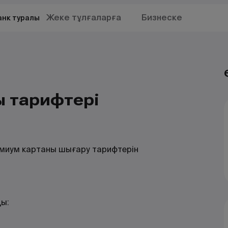
Жеке тұлғаларға
Бизнеске
анк туралы
ң тарифтері
емиум картаны шығару тарифтерін
ды: