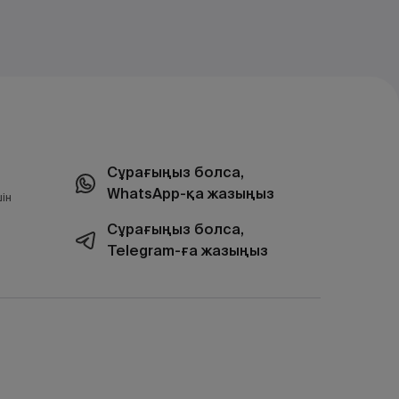
Сұрағыңыз болса,
WhatsApp-қа жазыңыз
ін
Сұрағыңыз болса,
Telegram-ға жазыңыз