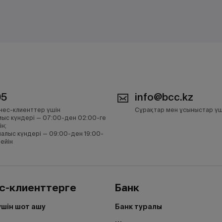
05
info@bcc.kz
нес-клиенттер үшін
Сұрақтар мен ұсыныстар үш
ыс күндері — 07:00-ден 02:00-ге
ін;
алыс күндері — 09:00-ден 19:00-
дейін
с-клиенттерге
Банк
үшін шот ашу
Банк туралы