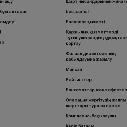
н ашу
Шарт нысандарының жинағ
бухгалтерия
bcc journal
лемдері
Баспасөз қызметі
I
Қаржылық қызметтерді
тұтынушылардың құқықтар
ер
қорғау
Филиал директорының
қабылдауына жазылу
Мансап
Рейтингтер
Банкоматтар және офисте
Операция жүргізудің жалпы
шарттары туралы ереже
Комплаенс-бақылаушы
Кепіл базасы