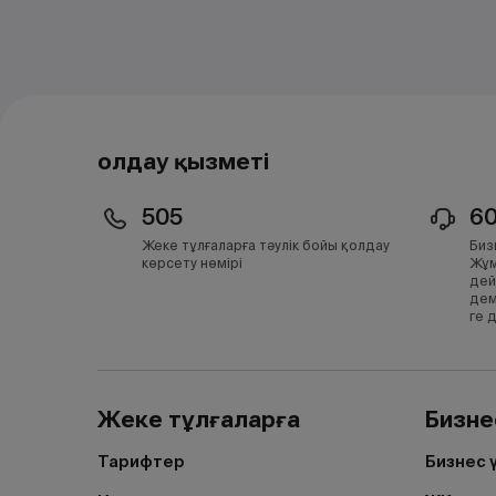
Қолдау қызметі
505
6
Жеке тұлғаларға тәулік бойы қолдау
Биз
көрсету нөмірі
Жұм
дей
дем
ге 
Жеке тұлғаларға
Бизне
Тарифтер
Бизнес 