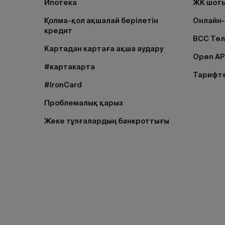
Ипотека
ЖК шоты
Қолма-қол ақшалай берілетін
Онлайн-
кредит
BCC Тө
Картадан картаға ақша аудару
Open AP
#картакарта
Тарифт
#IronCard
Проблемалық қарыз
Жеке тұлғалардың банкроттығы