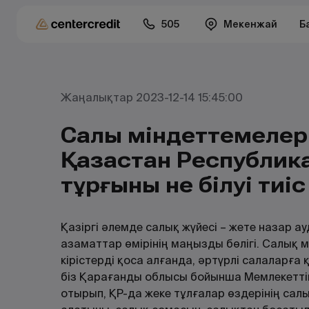
505
Мекенжай
Б
Жаңалықтар 2023-12-14 15:45:00
Салық міндеттемелер
Қазақстан Республик
тұрғыны не білуі тиіс
Қазіргі әлемде салық жүйесі – жете назар ау
азаматтар өмірінің маңызды бөлігі. Салық мі
кірістерді қоса алғанда, әртүрлі салаларға
біз Қарағанды облысы бойынша Мемлекеттік
отырып, ҚР-да жеке тұлғалар өздерінің сал