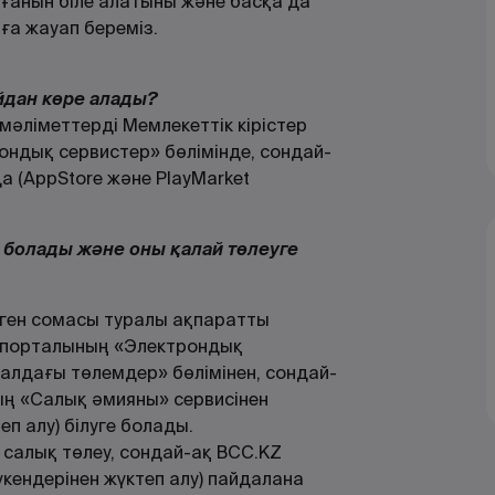
ғанын біле алатыны және басқа да
ға жауап береміз.
йдан көре алады?
 мәліметтерді Мемлекеттік кірістер
ндық сервистер» бөлімінде, сондай-
 (AppStore және PlayMarket
 болады және оны қалай төлеуге
лген сомасы туралы ақпаратты
порталының «Электрондық
 алдағы төлемдер» бөлімінен, сондай-
ң «Салық әмияны» сервисінен
еп алу) білуге болады.
, салық төлеу, сондай-ақ BCC.KZ
үкендерінен жүктеп алу) пайдалана