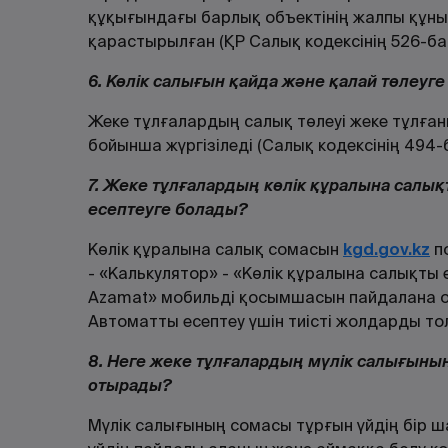
құқығындағы барлық объектінің жалпы құны
қарастырылған (ҚР Салық кодексінің 526-ба
6. Көлік салығын қайда және қалай төлеуг
Жеке тұлғалардың салық төлеуі жеке тұлған
бойынша жүргізіледі (Салық кодексінің 494-
7. Жеке тұлғалардың көлік құралына салық
есептеуге болады?
Көлік құралына салық сомасын
kgd.gov.kz
п
- «Калькулятор» - «Көлік құралына салықты 
Azamat» мобильді қосымшасын пайдалана от
Автоматты есептеу үшін тиісті жолдарды т
8. Неге жеке тұлғалардың мүлік салығыны
отырады?
Мүлік салығының сомасы тұрғын үйдің бір ша