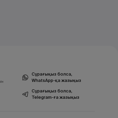
Сұрағыңыз болса,
WhatsApp-қа жазыңыз
ін
Сұрағыңыз болса,
Telegram-ға жазыңыз