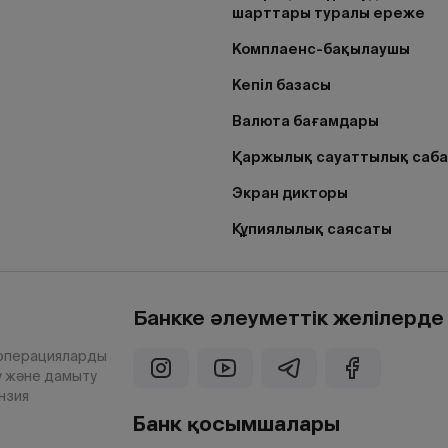
шарттары туралы ереже
Комплаенс-бақылаушы
Кепіл базасы
Валюта бағамдары
Қаржылық сауаттылық саб
Экран дикторы
Құпиялылық саясаты
Банкке әлеуметтік желілерд
 операцияларды
у және дамыту
нзия
Банк қосымшалары