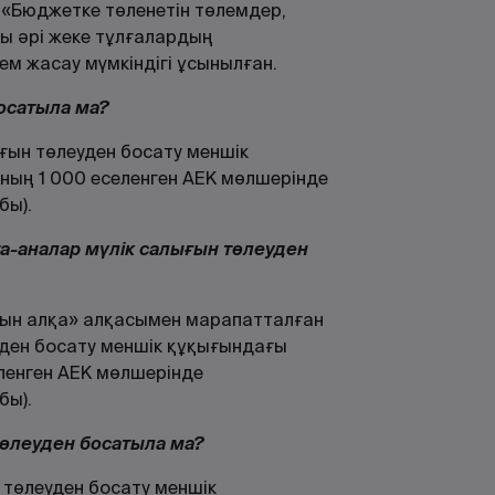
- «Бюджетке төленетін төлемдер,
ы әрі жеке тұлғалардың
м жасау мүмкіндігі ұсынылған.
осатыла ма?
ығын төлеуден босату меншік
ның 1 000 еселенген АЕК мөлшерінде
бы).
та-аналар мүлік салығын төлеуден
тын алқа» алқасымен марапатталған
уден босату меншік құқығындағы
ленген АЕК мөлшерінде
бы).
 төлеуден босатыла ма?
н төлеуден босату меншік