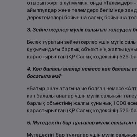
отырып жүргізілуі мүмкін, онда «Төлемдер» 
айыппұлдар және төлемдер» бөлімінде заңд
деректемелері бойынша салық бойынша төле
3. Зейнеткерлер мүлік салығын төлеуден б
Бөлек тұратын зейнеткерлер үшін мүлік сал
құқығындағы барлық объектінің жалпы құны
қарастырылған (ҚР Салық кодексінің 526-ба
4. Көп балалы аналар немесе көп балалы а
босатыла ма?
«Батыр ана» атағына ие болған немесе «Ал
көп балалы аналар үшін мүлік салығын төле
барлық объектінің жалпы құнының 1 000 есе
қарастырылған (ҚР Салық кодексінің 526-ба
5. Мүгедектігі бар тұлғалар мүлік салығын
Мүгедектігі бар тұлғалар үшін мүлік салығы