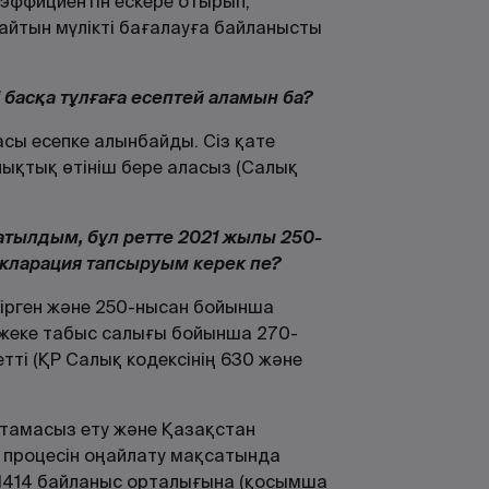
оэффициентін ескере отырып,
айтын мүлікті бағалауға байланысты
і басқа тұлғаға есептей аламын ба?
асы есепке алынбайды. Сіз қате
лықтық өтініш бере аласыз (Салық
атылдым, бұл ретте 2021 жылы 250-
кларация тапсыруым керек пе?
кірген және 250-нысан бойынша
 жеке табыс салығы бойынша 270-
ті (ҚР Салық кодексінің 630 және
мтамасыз ету және Қазақстан
 процесін оңайлату мақсатында
1414 байланыс орталығына (қосымша