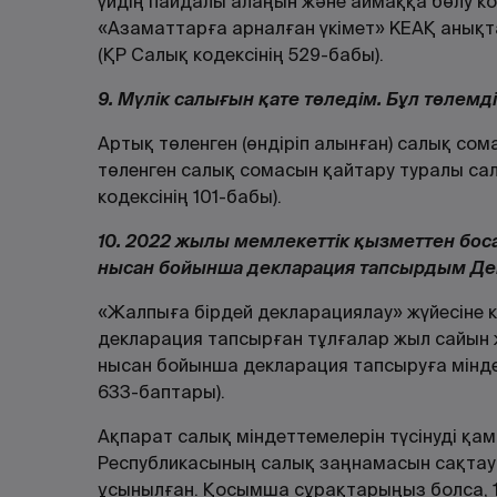
үйдің пайдалы алаңын және аймаққа бөлу к
«Азаматтарға арналған үкімет» КЕАҚ анықт
(ҚР Салық кодексінің 529-бабы).
9. Мүлік салығын қате төледім. Бұл төлемд
Артық төленген (өндіріп алынған) салық сом
төленген салық сомасын қайтару туралы са
кодексінің 101-бабы).
10. 2022 жылы мемлекеттік қызметтен бос
нысан бойынша декларация тапсырдым Де
«Жалпыға бірдей декларациялау» жүйесіне 
декларация тапсырған тұлғалар жыл сайын
нысан бойынша декларация тапсыруға міндет
633-баптары).
Ақпарат салық міндеттемелерін түсінуді қа
Республикасының салық заңнамасын сақтау
ұсынылған. Қосымша сұрақтарыңыз болса, 