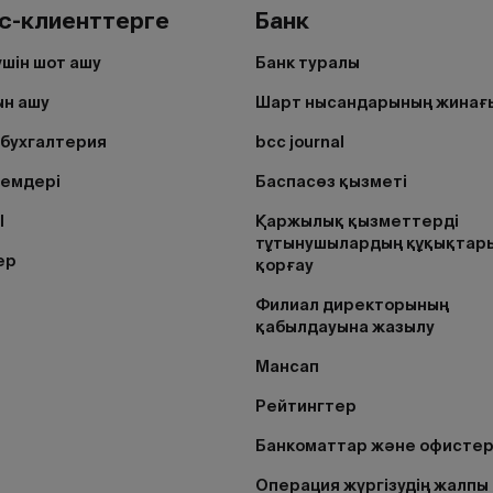
с-клиенттерге
Банк
үшін шот ашу
Банк туралы
н ашу
Шарт нысандарының жинағ
бухгалтерия
bcc journal
лемдері
Баспасөз қызметі
I
Қаржылық қызметтерді
тұтынушылардың құқықтар
ер
қорғау
Филиал директорының
қабылдауына жазылу
Мансап
Рейтингтер
Банкоматтар және офисте
Операция жүргізудің жалпы