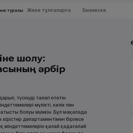
Жеке тұлғаларға
Бизнеске
анк туралы
іне шолу:
асының әрбір
дарып, түсінуді талап ететін
ндеттемелері мүлікті, көлік пен
 қатысты болуы мүмкін. Бұл мақалада
 кірістер департаментімен бірлесе
ық міндеттемелерін қалай қадағалай