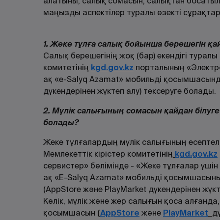
алатыны, салық сомасын, салықтан босатыл
маңызды аспектілер туралы өзекті сұрақтар
1. Жеке тұлға салық бойынша берешегін қа
Салық берешегінің жоқ (бар) екендігі туралы
комитетінің
kgd.gov.kz
порталының «Электро
ақ «е-Salyq Azamat» мобильді қосымшасында
дүкендерінен жүктеп алу) тексеруге болады.
2. Мүлік салығының сомасын қайдан білуге
болады?
Жеке тұлғалардың мүлік салығының есепте
Мемлекеттік кірістер комитетінің
kgd.gov.kz
сервистер» бөлімінде - «Жеке тұлғалар үшін
ақ «E-Salyq Azamat» мобильді қосымшасыны
(AppStore және PlayMarket дүкендерінен жүкт
Көлік, мүлік және жер салығын қоса алғанда
қосымшасын
(
AppStore
және
PlayMarket
д