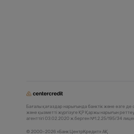
Бағалы қағаздар нарығында банктік және өзге де
және қызметті жүргізуге ҚР Қаржы нарығын ретте
агенттігі 03.02.2020 ж.берген №1.2.25/195/34 лице
© 2000–2026 «Банк ЦентрКредит» АҚ