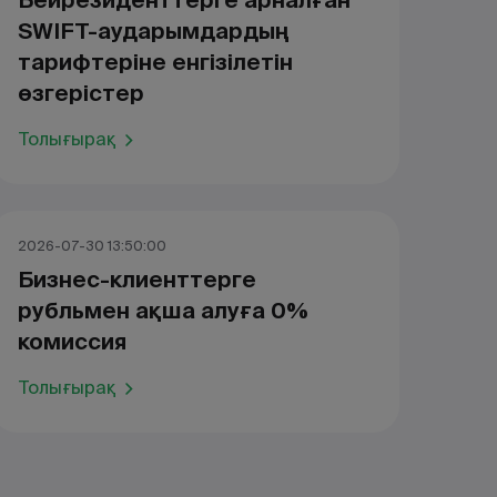
Бейрезиденттерге арналған
SWIFT-аударымдардың
тарифтеріне енгізілетін
өзгерістер
Толығырақ
2026-07-30 13:50:00
Бизнес-клиенттерге
рубльмен ақша алуға 0%
комиссия
Толығырақ