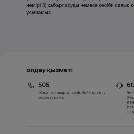
нөмірі 3) хабарласуды немесе кәсіби салық
ұсынамыз.
Қолдау қызметі
505
6
Жеке тұлғаларға тәулік бойы қолдау
Биз
көрсету нөмірі
Жұм
дей
дем
ге 