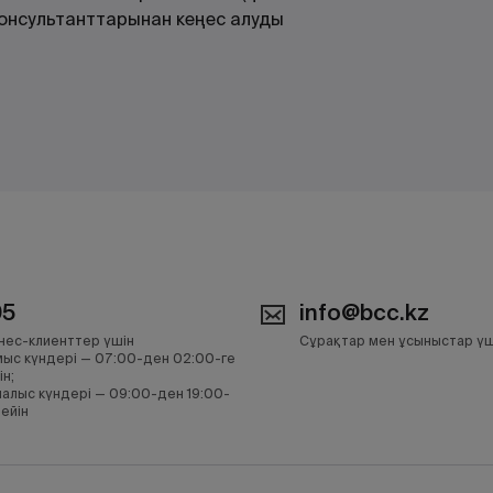
 консультанттарынан кеңес алуды
05
info@bcc.kz
нес-клиенттер үшін
Сұрақтар мен ұсыныстар үш
ыс күндері — 07:00-ден 02:00-ге
ін;
алыс күндері — 09:00-ден 19:00-
дейін