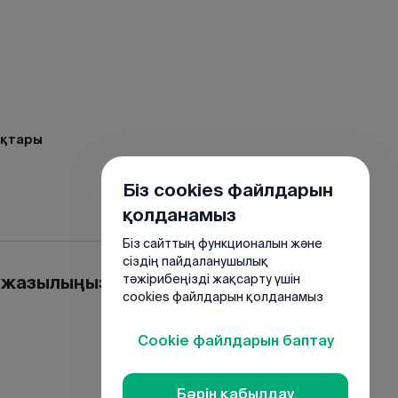
ақтары
Біз cookies файлдарын
қолданамыз
Біз сайттың функционалын және
сіздің пайдаланушылық
е жазылыңыз
тәжірибеңізді жақсарту үшін
cookies файлдарын қолданамыз
Cookie файлдарын баптау
Бәрін қабылдау