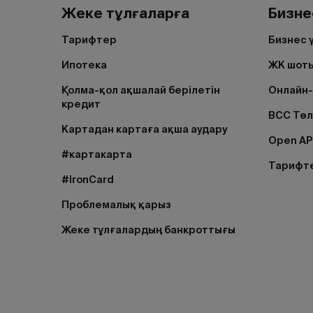
Жеке тұлғаларға
Бизне
Тарифтер
Бизнес 
Ипотека
ЖК шоты
Қолма-қол ақшалай берілетін
Онлайн-
кредит
BCC Тө
Картадан картаға ақша аудару
Open AP
#картакарта
Тарифт
#IronCard
Проблемалық қарыз
Жеке тұлғалардың банкроттығы