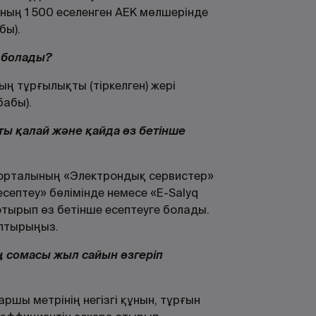
ның 1 500 еселенген АЕК мөлшерінде
бы).
е болады?
ың тұрғылықты (тіркелген) жері
бабы).
ты қалай және қайда өз бетінше
орталының «Электрондық сервистер»
есептеу» бөлімінде немесе «Е-Salyq
ырып өз бетінше есептеуге болады.
олтырыңыз.
ң сомасы жыл сайын өзгеріп
ршы метрінің негізгі құнын, тұрғын