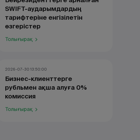
Бейрезиденттерге арналған
SWIFT-аударымдардың
тарифтеріне енгізілетін
өзгерістер
Толығырақ
2026-07-30 13:50:00
Бизнес-клиенттерге
рубльмен ақша алуға 0%
комиссия
Толығырақ