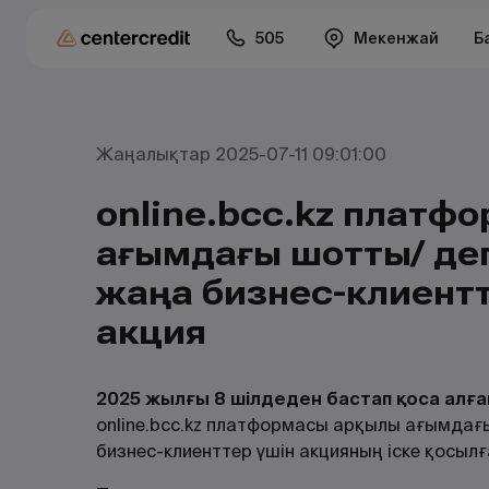
505
Мекенжай
Б
Жаңалықтар 2025-07-11 09:01:00
online.bcc.kz платф
ағымдағы шотты/ деп
жаңа бизнес-клиентт
акция
2025
жылғы
8
шілдеден
бастап
қоса
алға
online.bcc.kz платформасы арқылы ағымдағ
бизнес-клиенттер үшін акцияның іске қосыл