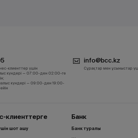
05
info@bcc.kz
нес-клиенттер үшін
Сұрақтар мен ұсыныстар үш
ыс күндері — 07:00-ден 02:00-ге
ін;
алыс күндері — 09:00-ден 19:00-
дейін
с-клиенттерге
Банк
үшін шот ашу
Банк туралы