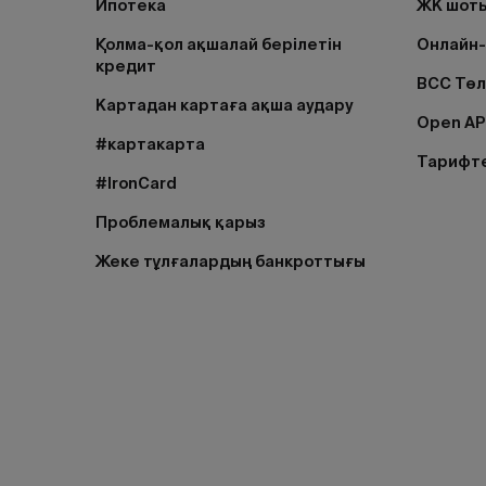
Ипотека
ЖК шоты
Қолма-қол ақшалай берілетін
Онлайн-
кредит
BCC Тө
Картадан картаға ақша аудару
Open AP
#картакарта
Тарифт
#IronCard
Проблемалық қарыз
Жеке тұлғалардың банкроттығы