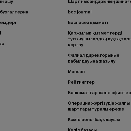
н ашу
Шарт нысандарының жинағ
бухгалтерия
bcc journal
лемдері
Баспасөз қызметі
I
Қаржылық қызметтерді
тұтынушылардың құқықтар
ер
қорғау
Филиал директорының
қабылдауына жазылу
Мансап
Рейтингтер
Банкоматтар және офисте
Операция жүргізудің жалпы
шарттары туралы ереже
Комплаенс-бақылаушы
Кепіл базасы