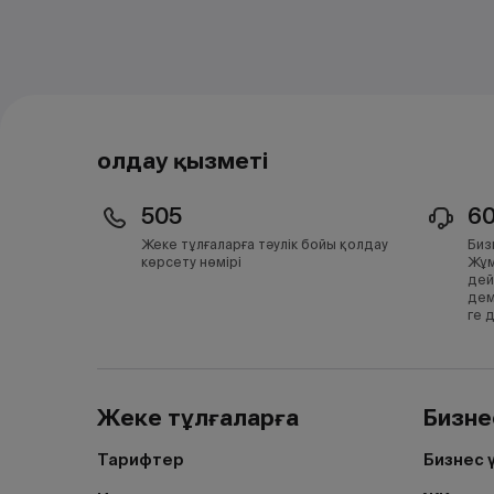
Қолдау қызметі
505
6
Жеке тұлғаларға тәулік бойы қолдау
Биз
көрсету нөмірі
Жұм
дей
дем
ге 
Жеке тұлғаларға
Бизне
Тарифтер
Бизнес 