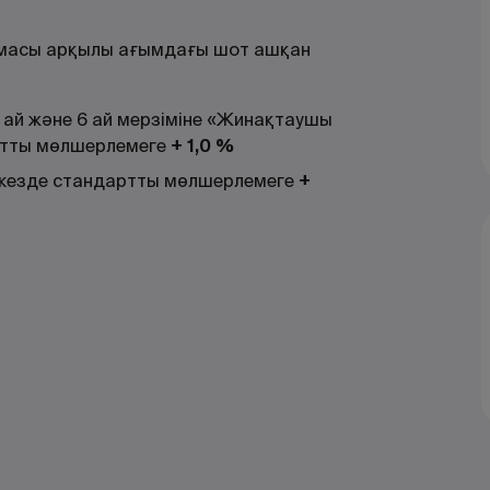
формасы арқылы ағымдағы шот ашқан
3 ай және 6 ай мерзіміне «Жинақтаушы
ртты мөлшерлемеге
+ 1,0 %
 кезде стандартты мөлшерлемеге
+