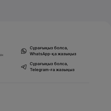
Сұрағыңыз болса,
WhatsApp-қа жазыңыз
ін
Сұрағыңыз болса,
Telegram-ға жазыңыз