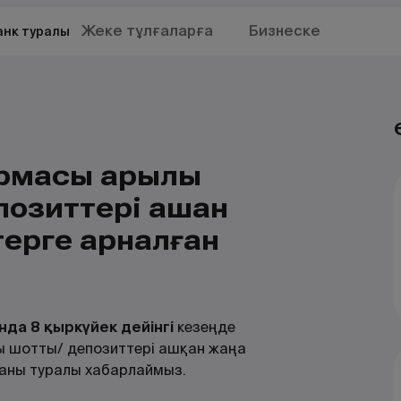
Жеке тұлғаларға
Бизнеске
анк туралы
ормасы арқылы
озиттері ашқан
ерге арналған
нда
8
қыркүйек
дейінгі
кезеңде
ы шотты/ депозиттері ашқан жаңа
ғаны туралы хабарлаймыз.