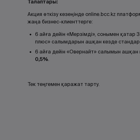
Талаптары
:
Акция өткізу кезеңінде online.bcc.kz плат
жаңа бизнес-клиенттерге:
6 айға дейін «Мерзімді», сонымен қатар 
плюс» салымдарын ашқан кезде станда
6 айға дейін «Овернайт» салымын ашқан
0,5%
.
Тек теңгемен қаражат тарту.