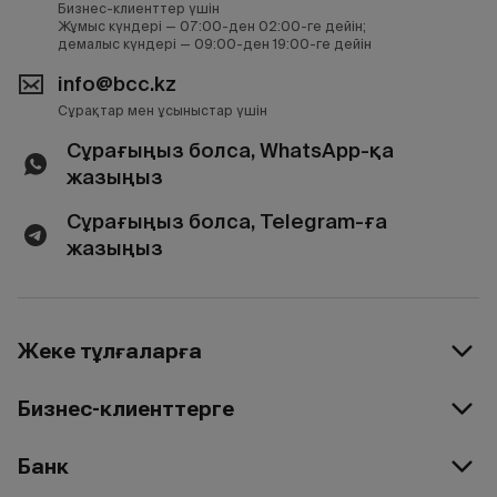
Бизнес-клиенттер үшін
Жұмыс күндері — 07:00-ден 02:00-ге дейін;
демалыс күндері — 09:00-ден 19:00-ге дейін
info@bcc.kz
Сұрақтар мен ұсыныстар үшін
Сұрағыңыз болса, WhatsApp-қа
жазыңыз
Сұрағыңыз болса, Telegram-ға
жазыңыз
Жеке тұлғаларға
Бизнес-клиенттерге
Банк