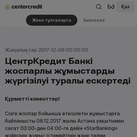
Қаз
Жеке тұлғаларға
Бизнеске
Жаңалықтар 2017-12-06 00:00:00
ЦентрКредит Банкі
жоспарлы жұмыстардың
жүргізілуі туралы ескертеді
Құрметті клиенттер!
Сізге жоспар бойынша өткізілетін жұмыстарға
байланысты 08.12.2017 жылы Астана уақытымен
сағат 03:00-ден 04:00-ге дейін «StarBanking»
жүйесінің жұмыс істемейтінін және төлем