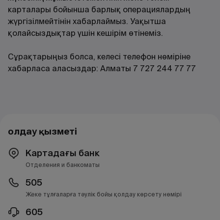
карталары бойынша барлық операциялардың
жүргізілмейтінін хабарлаймыз. Уақытша
қолайсыздықтар үшін кешірім өтінеміз.
Сұрақтарыңыз болса, келесі телефон нөміріне
хабарласа аласыздар: Алматы 7 727 244 77 77
Қолдау қызметі
Картадағы банк
Отделения и банкоматы
505
Жеке тұлғаларға тәулік бойы қолдау көрсету нөмірі
605