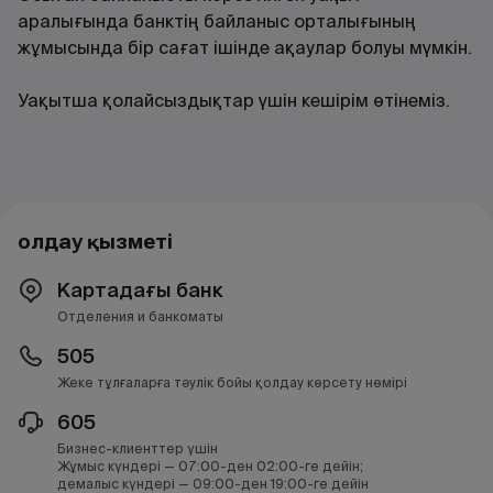
аралығында банктің байланыс орталығының
жұмысында бір сағат ішінде ақаулар болуы мүмкін.
Уақытша қолайсыздықтар үшін кешірім өтінеміз.
Қолдау қызметі
Картадағы банк
Отделения и банкоматы
505
Жеке тұлғаларға тәулік бойы қолдау көрсету нөмірі
605
Бизнес-клиенттер үшін
Жұмыс күндері — 07:00-ден 02:00-ге дейін;
демалыс күндері — 09:00-ден 19:00-ге дейін