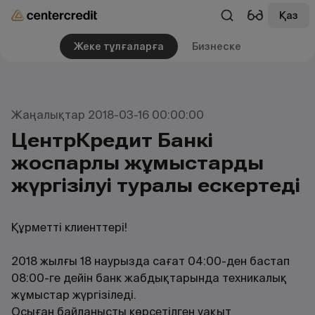
Қаз
Жеке тұлғаларға
Бизнеске
Жаңалықтар 2018-03-16 00:00:00
ЦентрКредит Банкі
жоспарлы жұмыстардың
жүргізілуі туралы ескертеді
Құрметті клиенттері!
2018 жылғы 18 наурызда сағат 04:00-ден бастап
08:00-ге дейін банк жабдықтарында техникалық
жұмыстар жүргізіледі.
Осыған байланысты көрсетілген уақыт