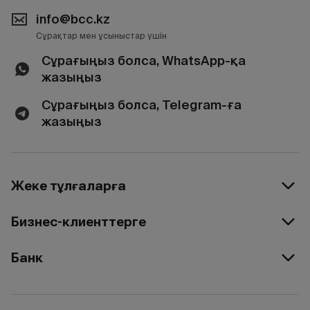
info@bcc.kz
Сұрақтар мен ұсыныстар үшін
Сұрағыңыз болса, WhatsApp-қа
жазыңыз
Сұрағыңыз болса, Telegram-ға
жазыңыз
Жеке тұлғаларға
Бизнес-клиенттерге
Банк