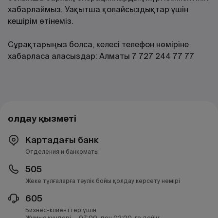
хабарлаймыз. Уақытша қолайсыздықтар үшін
кешірім өтінеміз.
Сұрақтарыңыз болса, келесі телефон нөміріне
хабарласа аласыздар: Алматы 7 727 244 77 77
Қолдау қызметі
Картадағы банк
Отделения и банкоматы
505
Жеке тұлғаларға тәулік бойы қолдау көрсету нөмірі
605
Бизнес-клиенттер үшін
Жұмыс күндері — 07:00-ден 02:00-ге дейін;