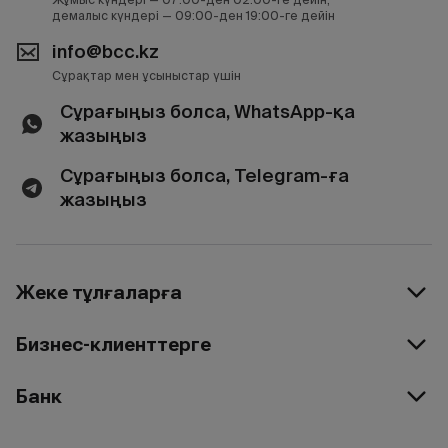
демалыс күндері — 09:00-ден 19:00-ге дейін
info@bcc.kz
Сұрақтар мен ұсыныстар үшін
Сұрағыңыз болса, WhatsApp-қа
жазыңыз
Сұрағыңыз болса, Telegram-ға
жазыңыз
Жеке тұлғаларға
Бизнес-клиенттерге
Банк