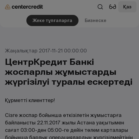
Қаз
Жеке тұлғаларға
Бизнеске
Жаңалықтар 2017-11-21 00:00:00
ЦентрКредит Банкі
жоспарлы жұмыстардың
жүргізілуі туралы ескертеді
Құрметті клиенттер!
Сізге жоспар бойынша өткізілетін жұмыстарға
байланысты 22.11.2017 жылы Астана уақытымен
сағат 03:00-ден 05:00-ге дейін төлем карталары
бойынша барлық операциялардың жүргізілмейтінін