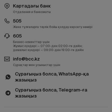
Картадағы банк
Отделения и банкоматы
505
Жеке тұлғаларға тәулік бойы қолдау көрсету нөмірі
605
Бизнес-клиенттер үшін
Жұмыс күндері — 07:00-ден 02:00-ге дейін;
демалыс күндері — 09:00-ден 19:00-ге дейін
info@bcc.kz
Сұрақтар мен ұсыныстар үшін
Сұрағыңыз болса, WhatsApp-қа
жазыңыз
Сұрағыңыз болса, Telegram-ға
жазыңыз