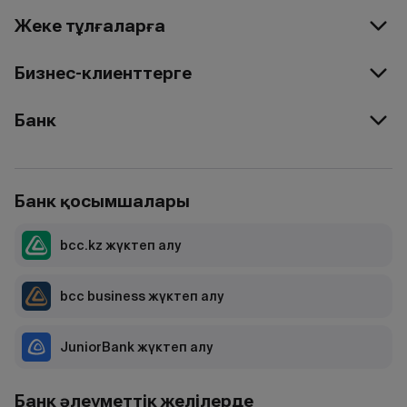
Жеке тұлғаларға
Бизнес-клиенттерге
Банк
Банк қосымшалары
bcc.kz жүктеп алу
bcc business жүктеп алу
JuniorBank жүктеп алу
Банк әлеуметтік желілерде