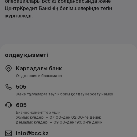
операциялары bcc.kz қолданбасында және
ЦентрКредит Банкінің бөлімшелерінде тегін
жүргізіледі.
Қолдау қызметі
Картадағы банк
Отделения и банкоматы
505
Жеке тұлғаларға тәулік бойы қолдау көрсету нөмірі
605
Бизнес-клиенттер үшін
Жұмыс күндері — 07:00-ден 02:00-ге дейін;
демалыс күндері — 09:00-ден 19:00-ге дейін
info@bcc.kz