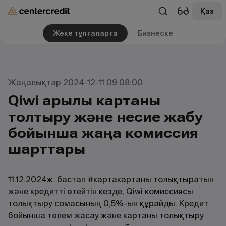
Қаз
Жеке тұлғаларға
Бизнеске
Жаңалықтар 2024-12-11 09:08:00
Qiwi арқылы картаны
толтыру және несие жабу
бойынша жаңа комиссия
шарттары
11.12.2024ж. бастап #картакартаны толықтыратын
және кредитті өтейтін кезде, Qiwi комиссиясы
толықтыру сомасының 0,5%-ын құрайды. Кредит
бойынша төлем жасау және картаны толықтыру