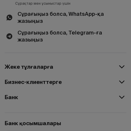
Сұрақтар мен ұсыныстар үшін
Сұрағыңыз болса, WhatsApp-қа
жазыңыз
Сұрағыңыз болса, Telegram-ға
жазыңыз
Жеке тұлғаларға
Бизнес-клиенттерге
Банк
Банк қосымшалары