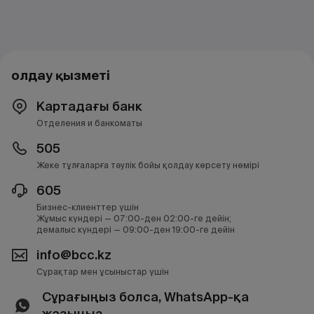
Қолдау қызметі
Картадағы банк
Отделения и банкоматы
505
Жеке тұлғаларға тәулік бойы қолдау көрсету нөмірі
605
Бизнес-клиенттер үшін
Жұмыс күндері — 07:00-ден 02:00-ге дейін;
демалыс күндері — 09:00-ден 19:00-ге дейін
info@bcc.kz
Сұрақтар мен ұсыныстар үшін
Сұрағыңыз болса, WhatsApp-қа
жазыңыз