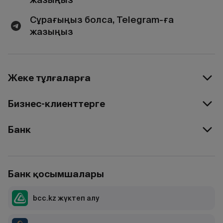
Сұрағыңыз болса, Telegram-ға
жазыңыз
Жеке тұлғаларға
Бизнес-клиенттерге
Банк
Банк қосымшалары
bcc.kz жүктеп алу