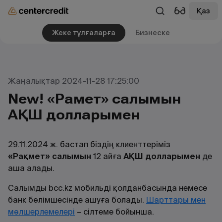
Қаз
Жеке тұлғаларға
Бизнеске
Жаңалықтар 2024-11-28 17:25:00
New! «Рақмет» салымын
АҚШ долларымен
29.11.2024 ж. бастап біздің клиенттеріміз
«Рақмет» салымын
12 айға
АҚШ долларымен
де
аша алады.
Салымды bcc.kz мобильді қолданбасында немесе
банк бөлімшесінде ашуға болады.
Шарттары мен
мөлшерлемелері
– сілтеме бойынша.