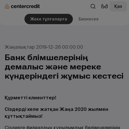
Қаз
Жеке тұлғаларға
Бизнеске
Жаңалықтар 2019-12-26 00:00:00
Банк бөлімшелерінің
демалыс және мереке
күндеріндегі жұмыс кестесі
Құрметті клиенттер!
Сіздерді келе жатқан Жаңа 2020 жылмен
құттықтаймыз!
Сіздерге филиалдың құрылымдық бөлімшелерінің