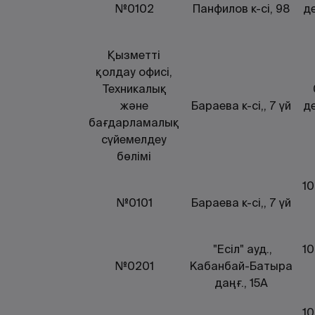
№0102
Панфилов к-сі, 98
де
Қызметті
қолдау офисі,
Техникалық
және
Бараева к-сі,, 7 үй
де
бағдарламалық
сүйемелдеу
бөлімі
10
№0101
Бараева к-сі,, 7 үй
"Есіл" ауд.,
10
№0201
Кабанбай-Батыра
даңғ., 15А
10