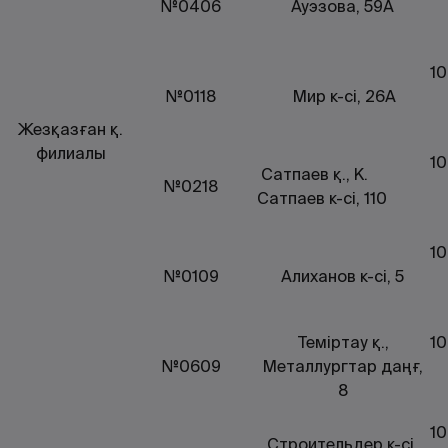
№0406
Ауэзова, 59А
10
№0118
Мир к-сі, 26А
Жезқазған қ.
филиалы
10
Сатпаев қ., К.
№0218
Сатпаев к-сі, 110
10
№0109
Алиханов к-сі, 5
Теміртау қ.,
10
№0609
Металлургтар даңғ,
8
10
Строительдер к-сі,