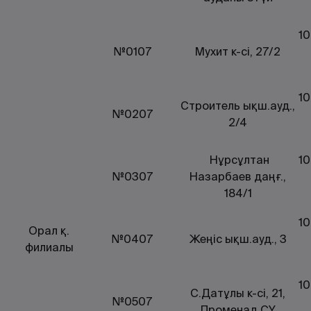
10
№0107
Мухит к-сі, 27/2
10
Строитель ықш.ауд.,
№0207
2/4
Нұрсұлтан
10
№0307
Назарбаев даңғ.,
184/1
10
Орал қ.
№0407
Жеңіс ықш.ауд., 3
филиалы
10
С.Датұлы к-сі, 21,
№0507
Променад СҮ