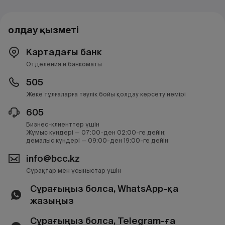
Қолдау қызметі
Картадағы банк
Отделения и банкоматы
505
Жеке тұлғаларға тәулік бойы қолдау көрсету нөмірі
605
Бизнес-клиенттер үшін
Жұмыс күндері — 07:00-ден 02:00-ге дейін;
демалыс күндері — 09:00-ден 19:00-ге дейін
info@bcc.kz
Сұрақтар мен ұсыныстар үшін
Сұрағыңыз болса, WhatsApp-қа
жазыңыз
Сұрағыңыз болса, Telegram-ға