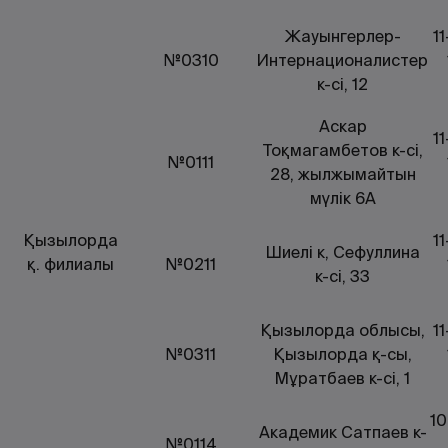
Жауынгерлер-
1
№0310
Интернационалистер
к-сі, 12
Аскар
1
Тоқмагамбетов к-сі,
№0111
28, жылжымайтын
мүлік 6А
Қызылорда
1
Шиелі к, Сефуллина
қ. филиалы
№0211
к-сі, 33
Қызылорда облысы,
1
№0311
Қызылорда қ-сы,
Мұратбаев к-сі, 1
10
Академик Сатпаев к-
№0114