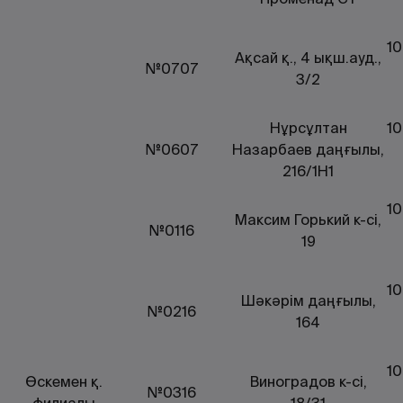
10
Ақсай қ., 4 ықш.ауд.,
№0707
3/2
Нұрсұлтан
10
№0607
Назарбаев даңғылы,
216/1Н1
10
Максим Горький к-сі,
№0116
19
10
Шәкәрім даңғылы,
№0216
164
10
Өскемен қ.
Виноградов к-сі,
№0316