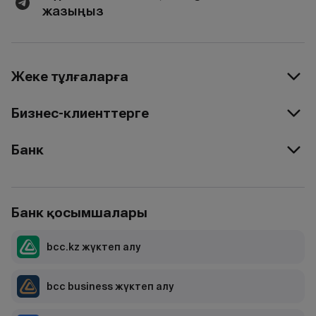
жазыңыз
Жеке тұлғаларға
Бизнес-клиенттерге
Банк
Банк қосымшалары
bcc.kz жүктеп алу
bcc business жүктеп алу