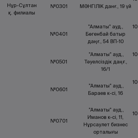
Нұр-Сұлтан
№0301
МӘНГІЛІК данғ., 19 үй
қ. филиалы
"Алматы" ауд.,
10
№0401
Бөгенбай батыр
даңғ., 54 ВП-10
"Алматы" ауд.,
10
№0501
Тәуелсіздік даңғ.,
16/1
10
"Алматы" ауд.,
№0601
Бараев к-сі, 16
"Алматы" ауд.,
10
Иманов к-сі, 11,
№0701
Нұрсаулет бизнес
орталығы