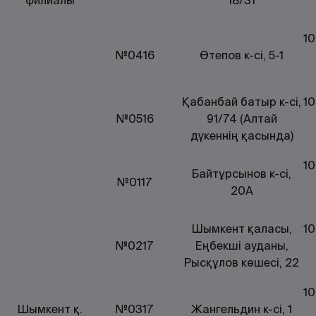
филиалы
18/31
10
№0416
Өтепов к-сі, 5-1
Қабанбай батыр к-сі,
10
№0516
91/74 (Алтай
дүкеннің қасында)
10
Байтұрсынов к-сі,
№0117
20А
Шымкент қаласы,
10
№0217
Еңбекші ауданы,
Рысқұлов көшесі, 22
10
Шымкент қ.
№0317
Жангельдин к-сі, 1