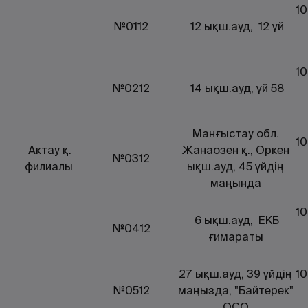
10
№0112
12 ықш.ауд, 12 үй
10
№0212
14 ықш.ауд, үй 58
Манғыстау обл.
10
Актау қ.
Жанаозен қ., Оркен
№0312
филиалы
ықш.ауд, 45 үйдің
маңында
10
6 ықш.ауд, ЕКБ
№0412
ғимараты
27 ықш.ауд, 39 үйдің
10
№0512
маңызда, "Байтерек"
ОСО