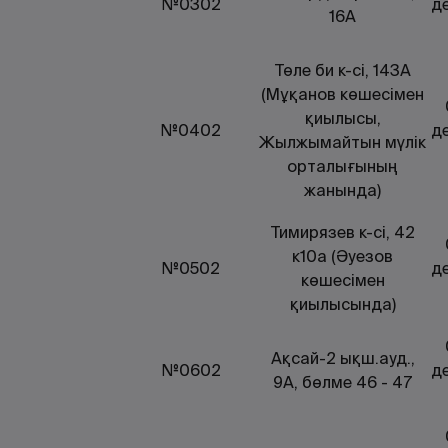
№0302
де
16А
Төле би к-сі, 143А
(Мұқанов көшесімен
қиылысы,
№0402
де
Жылжымайтын мүлік
орталығының
жанында)
Тимирязев к-сі, 42
к10а (Әуезов
№0502
де
көшесімен
қиылысында)
Ақсай-2 ықш.ауд.,
№0602
де
9А, бөлме 46 - 47