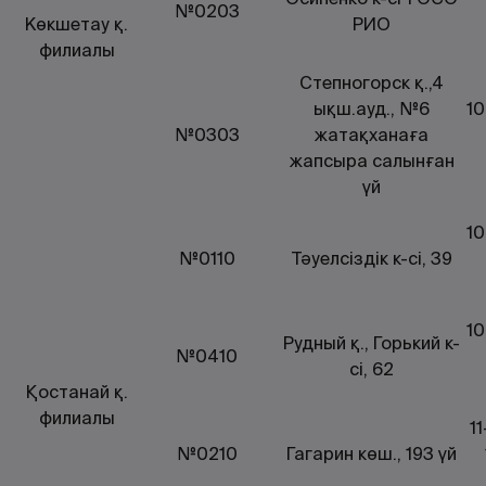
№0203
Көкшетау қ.
РИО
филиалы
Степногорск қ.,4
ықш.ауд., №6
10
№0303
жатақханаға
жапсыра салынған
үй
10
№0110
Тәуелсіздік к-сі, 39
10
Рудный қ., Горький к-
№0410
сі, 62
Қостанай қ.
филиалы
1
№0210
Гагарин көш., 193 үй