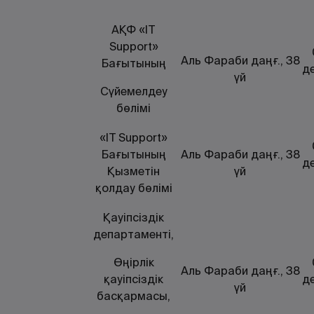
АҚФ «IT
Support»
Аль Фараби даңғ., 38
Бағытының
д
үй
Сүйемелдеу
бөлімі
«IT Support»
Бағытының
Аль Фараби даңғ., 38
д
Қызметін
үй
қолдау бөлімі
Қауіпсіздік
департаменті,
Өңірлік
Аль Фараби даңғ., 38
қауіпсіздік
д
үй
басқармасы,