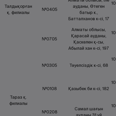
Алматы облысы, Іле
10
Талдықорған
ауданы, Өтеген
№0405
қ. филиалы
батыр к.,
Батталханов к-сі, 17
Алматы облысы,
10
Қарасай ауданы,
№0705
Қаскелен қ-сы,
Абылай хан к-сі, 197
10
№0305
Тәуелсiздiк к-сі, 68
10
№0108
Қазыбек би к-сі, 182
Тараз қ.
филиалы
10
Самал шағын
№0208
ауданы 31 үй