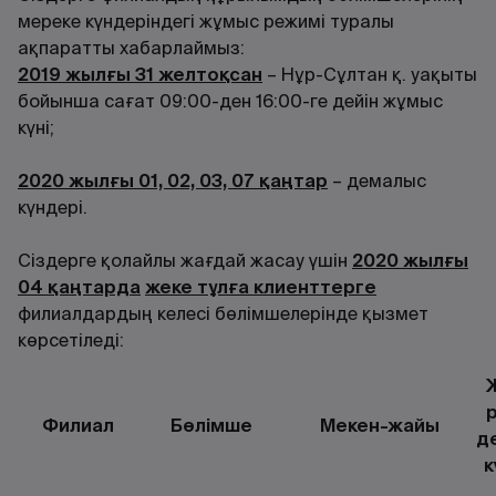
мереке күндеріндегі жұмыс режимі туралы
ақпаратты хабарлаймыз:
2019 жылғы 31 желтоқсан
– Нұр-Сұлтан қ. уақыты
бойынша сағат 09:00-ден 16:00-ге дейін жұмыс
күні;
2020 жылғы 01, 02, 03, 07 қаңтар
– демалыс
күндері.
Сіздерге қолайлы жағдай жасау үшін
2020 жылғы
04 қаңтарда
жеке тұлға клиенттерге
филиалдардың келесі бөлімшелерінде қызмет
көрсетіледі:
Филиал
Бөлімше
Мекен-жайы
д
к