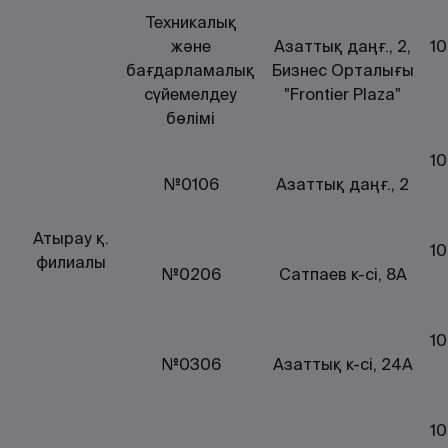
Техникалық
және
Азаттық даңғ., 2,
10
бағдарламалық
Бизнес Орталығы
сүйемелдеу
"Frontier Plaza"
бөлімі
10
№0106
Азаттық даңғ., 2
Атырау қ.
10
филиалы
№0206
Сатпаев к-сі, 8А
10
№0306
Азаттық к-сі, 24А
10