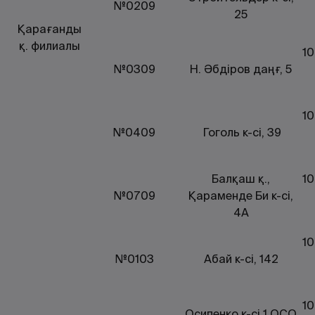
№0209
25
Қарағанды
қ. филиалы
10
№0309
Н. Әбдіров даңғ, 5
10
№0409
Гоголь к-сі, 39
Балқаш қ.,
10
№0709
Қараменде Би к-сі,
4А
10
№0103
Абай к-сі, 142
10
Осипенко к-сі 1 ОСО