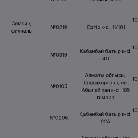
10
Семей қ.
№0219
Ертic к-сі, 11/101
филиалы
10
Кабанбай батыр к-сі,
№0319
40
Алматы облысы,
10
Талдыкорған қ-сы,
№0105
Абылай хан к-сі, 185
ғимара
10
Қабанбай батыр к-сі,
№0205
22А