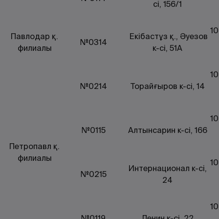
сі, 156/1
10
Павлодар қ.
Екібастұз қ., Әуезов
№0314
филиалы
к-сі, 51А
10
№0214
Торайғыров к-сі, 14
10
№0115
Алтынсарин к-сі, 166
Петропавл қ.
филиалы
10
Интернационал к-сі,
№0215
24
10
№0119
Ленин к-сі, 22