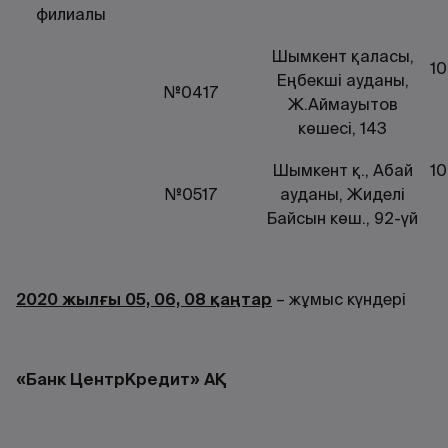
филиалы
Шымкент қаласы,
10
Еңбекші ауданы,
№0417
Ж.Аймауытов
көшесі, 143
Шымкент қ., Абай
10
№0517
ауданы, Жиделі
Байсын көш., 92-үй
2020 жылғы 05, 06, 08 қаңтар
– жұмыс күндері
«Банк ЦентрКредит» АҚ