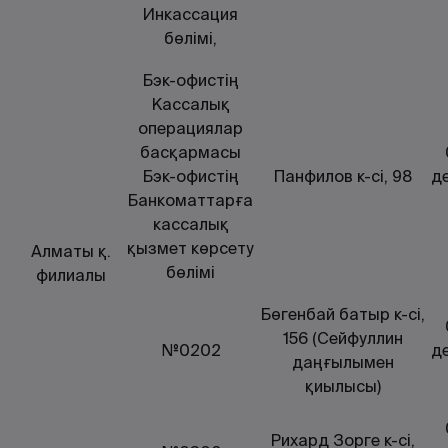
Инкассация
бөлімі,
Бэк-офистің
Кассалық
операциялар
басқармасы
Бэк-офистің
Панфилов к-сі, 98
д
Банкоматтарға
кассалық
қызмет көрсету
Алматы қ.
бөлімі
филиалы
Бөгенбай батыр к-сі,
156 (Сейфуллин
№0202
де
даңғылымен
қиылысы)
Рихард Зорге к-сі,