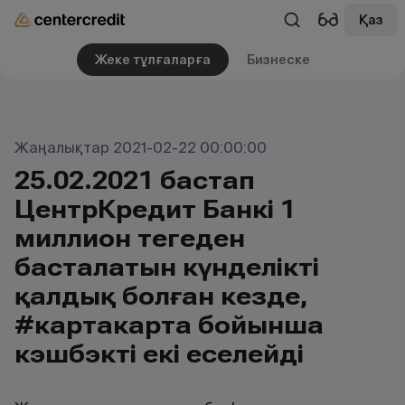
Қаз
Жеке тұлғаларға
Бизнеске
Жаңалықтар 2021-02-22 00:00:00
25.02.2021 бастап
ЦентрКредит Банкі 1
миллион теңгеден
басталатын күнделікті
қалдық болған кезде,
#картакарта бойынша
кэшбэкті екі еселейді