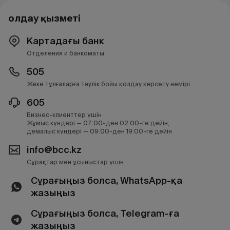
Қолдау қызметі
Картадағы банк
Отделения и банкоматы
505
Жеке тұлғаларға тәулік бойы қолдау көрсету нөмірі
605
Бизнес-клиенттер үшін
Жұмыс күндері — 07:00-ден 02:00-ге дейін;
демалыс күндері — 09:00-ден 19:00-ге дейін
info@bcc.kz
Сұрақтар мен ұсыныстар үшін
Сұрағыңыз болса, WhatsApp-қа
жазыңыз
Сұрағыңыз болса, Telegram-ға
жазыңыз