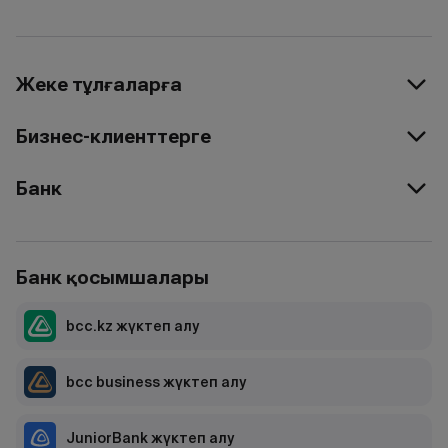
Жеке тұлғаларға
Бизнес-клиенттерге
Банк
Банк қосымшалары
bcc.kz жүктеп алу
bcc business жүктеп алу
JuniorBank жүктеп алу