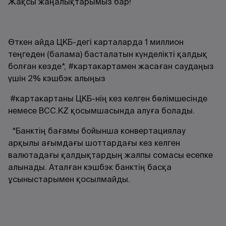
Жақсы жаңалықтарымыз бар!
Өткен айда ЦКБ-дегі карталарда 1 миллион
теңгеден (балама) басталатын күнделікті қалдық
болған кезде*, #картакартамен жасаған саудаңыз
үшін 2% кэшбэк алыңыз
#картакартаны ЦКБ-нің кез келген бөлімшесінде
немесе BCC.KZ қосымшасында алуға болады.
*Банктің бағамы бойынша конвертациялау
арқылы ағымдағы шоттардағы кез келген
валютадағы қалдықтардың жалпы сомасы есепке
алынады. Аталған кэшбэк банктің басқа
ұсыныстарымен қосылмайды.