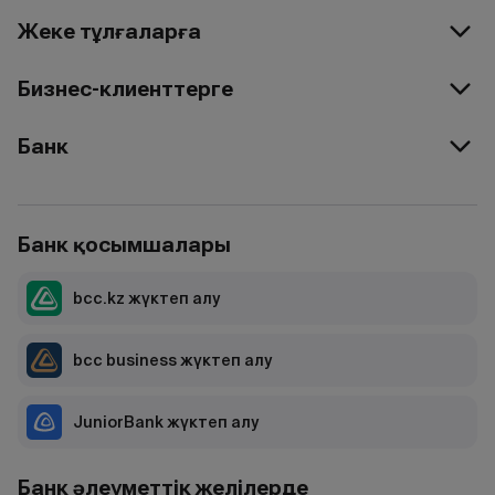
Жеке тұлғаларға
Бизнес-клиенттерге
Банк
Банк қосымшалары
bcc.kz жүктеп алу
bcc business жүктеп алу
JuniorBank жүктеп алу
Банк әлеуметтік желілерде