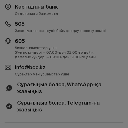
Картадағы банк
Отделения и банкоматы
505
Жеке тұлғаларға тәулік бойы қолдау көрсету нөмірі
605
Бизнес-клиенттер үшін
Жұмыс күндері — 07:00-ден 02:00-ге дейін;
демалыс күндері — 09:00-ден 19:00-ге дейін
info@bcc.kz
Сұрақтар мен ұсыныстар үшін
Сұрағыңыз болса, WhatsApp-қа
жазыңыз
Сұрағыңыз болса, Telegram-ға
жазыңыз