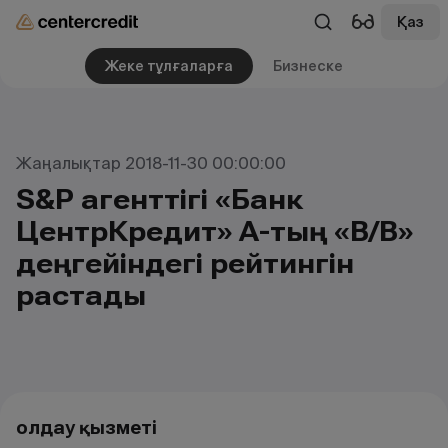
Қаз
Жеке тұлғаларға
Бизнеске
Жаңалықтар 2018-11-30 00:00:00
S&P агенттігі «Банк
ЦентрКредит» АҚ-тың «В/В»
деңгейіндегі рейтингін
растады
Қолдау қызметі