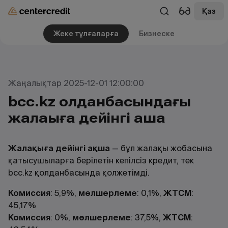
Қаз
Жеке тұлғаларға
Бизнеске
Жаңалықтар 2025-12-01 12:00:00
bcc.kz қолданбасындағы
жалақыға дейінгі ақша
Жалақыға дейінгі ақша
— бұл жалақы жобасына
қатысушыларға берілетін кепілсіз кредит, тек
bcc.kz қолданбасында қолжетімді.
Комиссия
: 5,9%,
мөлшерлеме
: 0,1%,
ЖТСМ
:
45,17%
Комиссия
: 0%,
мөлшерлеме
: 37,5%,
ЖТСМ
: