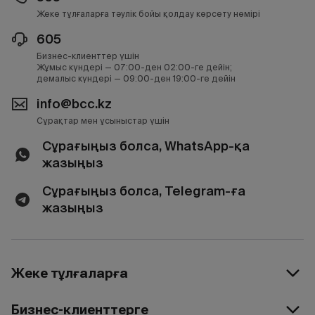
Жеке тұлғаларға тәулік бойы қолдау көрсету нөмірі
605
Бизнес-клиенттер үшін
Жұмыс күндері — 07:00-ден 02:00-ге дейін;
демалыс күндері — 09:00-ден 19:00-ге дейін
info@bcc.kz
Сұрақтар мен ұсыныстар үшін
Сұрағыңыз болса, WhatsApp-қа
жазыңыз
Сұрағыңыз болса, Telegram-ға
жазыңыз
Жеке тұлғаларға
Бизнес-клиенттерге