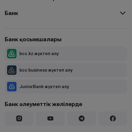
Банк
Банк қосымшалары
bcc.kz жүктеп алу
bcc business жүктеп алу
JuniorBank жүктеп алу
Банк әлеуметтік желілерде