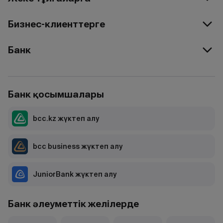
Бизнес-клиенттерге
Банк
Банк қосымшалары
bcc.kz жүктеп алу
bcc business жүктеп алу
JuniorBank жүктеп алу
Банк әлеуметтік желілерде