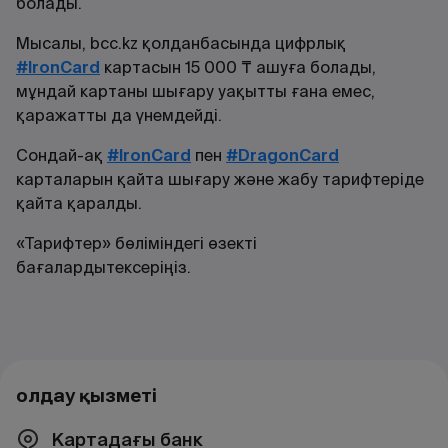
болады.
Мысалы, bcc.kz қолданбасында цифрлық
#IronCard
картасын 15 000 ₸ ашуға болады,
мұндай картаны шығару уақытты ғана емес,
қаражатты да үнемдейді.
Сондай-ақ
#IronCard
пен
#DragonCard
карталарын қайта шығару және жабу тарифтеріде
қайта қаралды.
«Тарифтер» бөліміндегі өзекті
бағалардытексеріңіз.
Қолдау қызметі
Картадағы банк