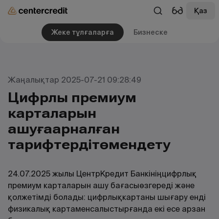
Қаз
Жеке тұлғаларға
Бизнеске
Жаңалықтар 2025-07-21 09:28:49
Цифрлық премиум
карталарын
ашуғаарналған
тарифтердітөмендету
24.07.2025 жылы ЦентрКредит Банкініңцифрлық
премиум карталарын ашу бағасыөзгереді және
қолжетімді болады: цифрлықкартаны шығару енді
физикалық картаменсалыстырғанда екі есе арзан