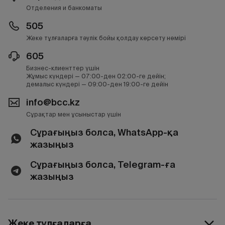
Отделения и банкоматы
505
Жеке тұлғаларға тәулік бойы қолдау көрсету нөмірі
605
Бизнес-клиенттер үшін
Жұмыс күндері — 07:00-ден 02:00-ге дейін;
демалыс күндері — 09:00-ден 19:00-ге дейін
info@bcc.kz
Сұрақтар мен ұсыныстар үшін
Сұрағыңыз болса, WhatsApp-қа
жазыңыз
Сұрағыңыз болса, Telegram-ға
жазыңыз
Жеке тұлғаларға