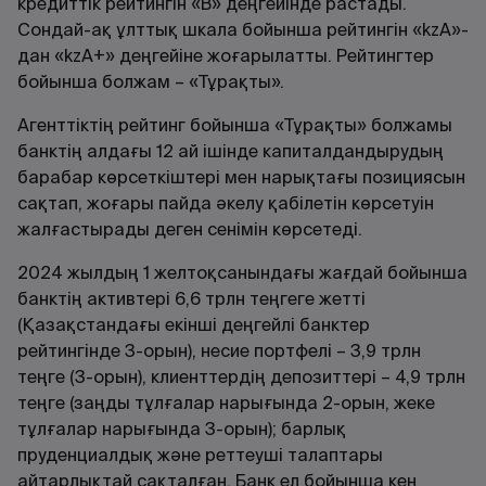
кредиттік рейтингін «B» деңгейінде растады.
Сондай-ақ ұлттық шкала бойынша рейтингін «kzA»-
дан «kzA+» деңгейіне жоғарылатты. Рейтингтер
бойынша болжам – «Тұрақты».
Агенттіктің рейтинг бойынша «Тұрақты» болжамы
банктің алдағы 12 ай ішінде капиталдандырудың
барабар көрсеткіштері мен нарықтағы позициясын
сақтап, жоғары пайда әкелу қабілетін көрсетуін
жалғастырады деген сенімін көрсетеді.
2024 жылдың 1 желтоқсанындағы жағдай бойынша
банктің активтері 6,6 трлн теңгеге жетті
(Қазақстандағы екінші деңгейлі банктер
рейтингінде 3-орын), несие портфелі – 3,9 трлн
теңге (3-орын), клиенттердің депозиттері – 4,9 трлн
теңге (заңды тұлғалар нарығында 2-орын, жеке
тұлғалар нарығында 3-орын); барлық
пруденциалдық және реттеуші талаптары
айтарлықтай сақталған. Банк ел бойынша кең