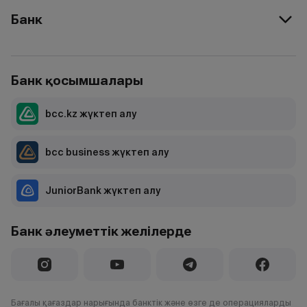
Банк
Банк қосымшалары
bcc.kz жүктеп алу
bcc business жүктеп алу
JuniorBank жүктеп алу
Банк әлеуметтік желілерде
Бағалы қағаздар нарығында банктік және өзге де операцияларды