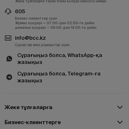
Жеке тұлғаларға тәулік бойы қолдау көрсету нөмірі
605
Бизнес-клиенттер үшін
Жұмыс күндері — 07:00-ден 02:00-ге дейін;
демалыс күндері — 09:00-ден 19:00-ге дейін
info@bcc.kz
Сұрақтар мен ұсыныстар үшін
Сұрағыңыз болса, WhatsApp-қа
жазыңыз
Сұрағыңыз болса, Telegram-ға
жазыңыз
Жеке тұлғаларға
Бизнес-клиенттерге