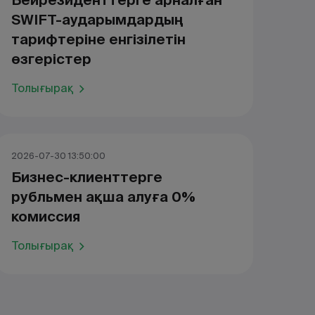
Бейрезиденттерге арналған
SWIFT-аударымдардың
тарифтеріне енгізілетін
өзгерістер
Толығырақ
2026-07-30 13:50:00
Бизнес-клиенттерге
рубльмен ақша алуға 0%
комиссия
Толығырақ