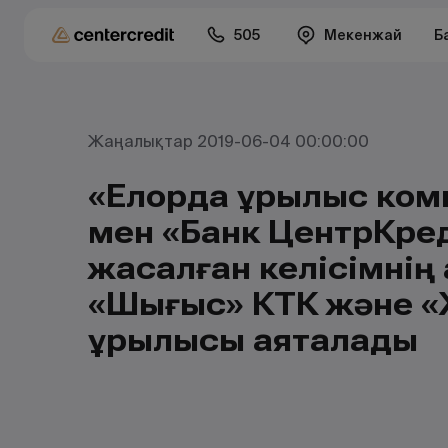
505
Мекенжай
Б
Жаңалықтар 2019-06-04 00:00:00
«Елорда құрылыс ко
мен «Банк ЦентрКре
жасалған келісімнің
«Шығыс» КТК және «
құрылысы аяқталады