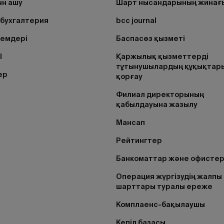
н ашу
Шарт нысандарының жинағ
бухгалтерия
bcc journal
лемдері
Баспасөз қызметі
I
Қаржылық қызметтерді
тұтынушылардың құқықтар
ер
қорғау
Филиал директорының
қабылдауына жазылу
Мансап
Рейтингтер
Банкоматтар және офисте
Операция жүргізудің жалпы
шарттары туралы ереже
Комплаенс-бақылаушы
Кепіл базасы