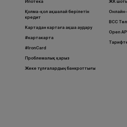
Ипотека
ЖК шоты
Қолма-қол ақшалай берілетін
Онлайн-
кредит
BCC Тө
Картадан картаға ақша аудару
Open AP
#картакарта
Тарифт
#IronCard
Проблемалық қарыз
Жеке тұлғалардың банкроттығы