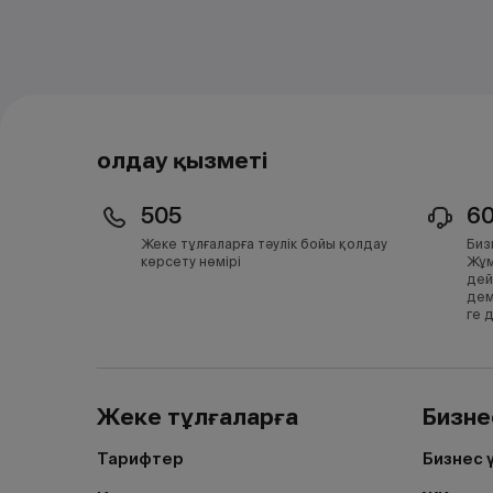
Қолдау қызметі
505
6
Жеке тұлғаларға тәулік бойы қолдау
Биз
көрсету нөмірі
Жұм
дей
дем
ге 
Жеке тұлғаларға
Бизне
Тарифтер
Бизнес 