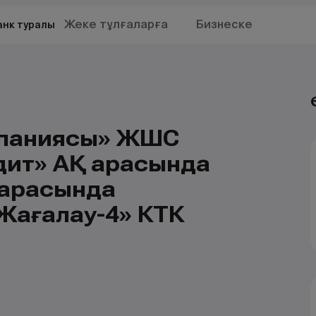
Жеке тұлғаларға
Бизнеске
анк туралы
мпаниясы» ЖШС
дит» АҚ арасында
 арқасында
Жағалау-4» КТК