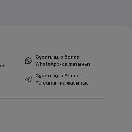
Сұрағыңыз болса,
WhatsApp-қа жазыңыз
ін
Сұрағыңыз болса,
Telegram-ға жазыңыз