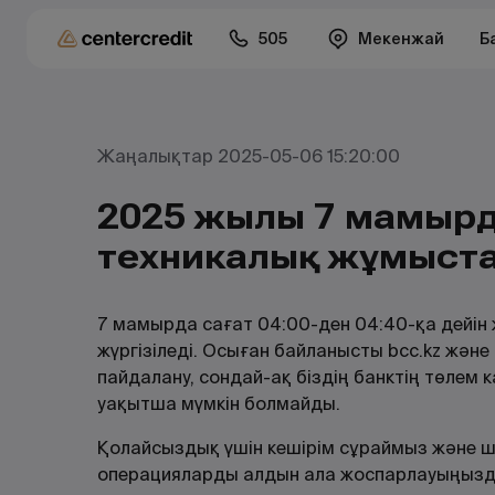
505
Мекенжай
Б
Жаңалықтар 2025-05-06 15:20:00
2025 жылғы 7 мамыр
техникалық жұмыстар
7 мамырда сағат 04:00-ден 04:40-қа дейін
жүргізіледі. Осыған байланысты bcc.kz және
пайдалану, сондай-ақ біздің банктің төлем
уақытша мүмкін болмайды.
Қолайсыздық үшін кешірім сұраймыз және ш
операцияларды алдын ала жоспарлауыңызд