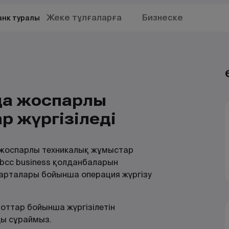
Жеке тұлғаларға
Бизнеске
анк туралы
да жоспарлы
 жүргізіледі
 жоспарлы техникалық жұмыстар
 bcc business қолданбаларын
 карталары бойынша операция жүргізу
оттар бойынша жүргізілетін
ы сұраймыз.