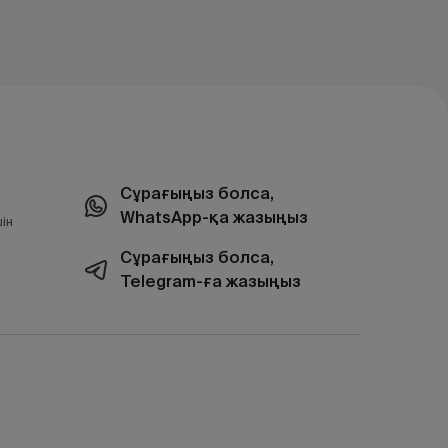
Сұрағыңыз болса,
WhatsApp-қа жазыңыз
ін
Сұрағыңыз болса,
Telegram-ға жазыңыз