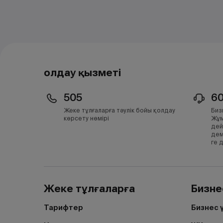
Қолдау қызметі
505
6
Жеке тұлғаларға тәулік бойы қолдау
Биз
көрсету нөмірі
Жұм
дей
дем
ге 
Жеке тұлғаларға
Бизне
Тарифтер
Бизнес 