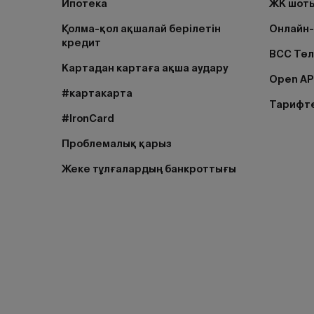
Ипотека
ЖК шоты
Қолма-қол ақшалай берілетін
Онлайн-
кредит
BCC Тө
Картадан картаға ақша аудару
Open AP
#картакарта
Тарифт
#IronCard
Проблемалық қарыз
Жеке тұлғалардың банкроттығы