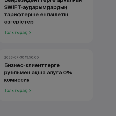
Бейрезиденттерге арналған
SWIFT-аударымдардың
тарифтеріне енгізілетін
өзгерістер
Толығырақ
2026-07-30 13:50:00
Бизнес-клиенттерге
рубльмен ақша алуға 0%
комиссия
Толығырақ