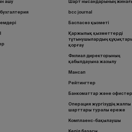
н ашу
Шарт нысандарының жинағ
бухгалтерия
bcc journal
лемдері
Баспасөз қызметі
I
Қаржылық қызметтерді
тұтынушылардың құқықтар
ер
қорғау
Филиал директорының
қабылдауына жазылу
Мансап
Рейтингтер
Банкоматтар және офисте
Операция жүргізудің жалпы
шарттары туралы ереже
Комплаенс-бақылаушы
Кепіл базасы