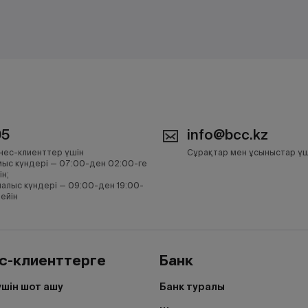
05
info@bcc.kz
нес-клиенттер үшін
Сұрақтар мен ұсыныстар үш
ыс күндері — 07:00-ден 02:00-ге
ін;
алыс күндері — 09:00-ден 19:00-
дейін
с-клиенттерге
Банк
үшін шот ашу
Банк туралы