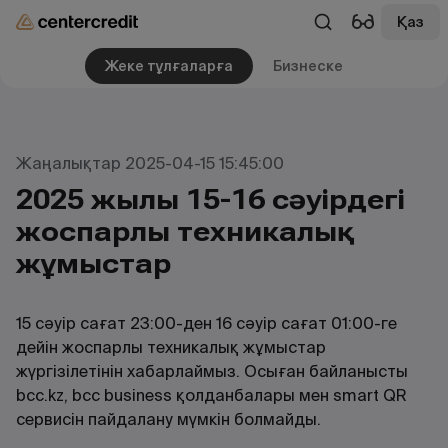
Қаз
Жеке тұлғаларға
Бизнеске
Жаңалықтар 2025-04-15 15:45:00
2025 жылғы 15-16 сәуірдегі
жоспарлы техникалық
жұмыстар
15 сәуір сағат 23:00-ден 16 сәуір сағат 01:00-ге
дейін жоспарлы техникалық жұмыстар
жүргізілетінін хабарлаймыз. Осыған байланысты
bcc.kz, bcc business қолданбалары мен smart QR
сервисін пайдалану мүмкін болмайды.