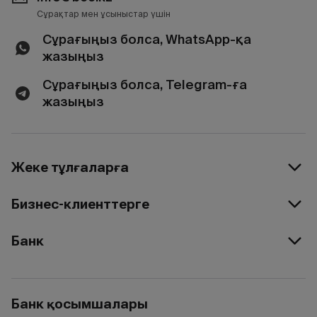
Сұрақтар мен ұсыныстар үшін
Сұрағыңыз болса, WhatsApp-қа
жазыңыз
Сұрағыңыз болса, Telegram-ға
жазыңыз
Жеке тұлғаларға
Бизнес-клиенттерге
Банк
Банк қосымшалары