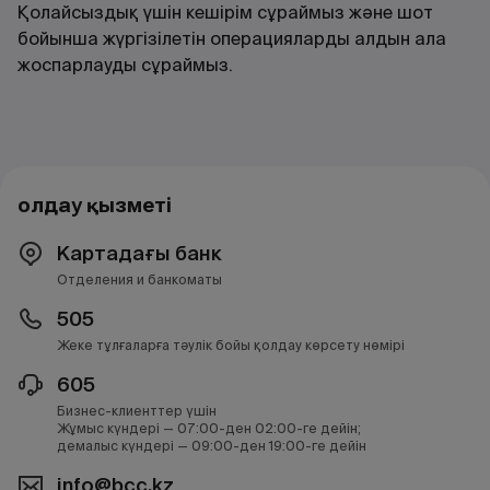
Қолайсыздық үшін кешірім сұраймыз және шот
бойынша жүргізілетін операцияларды алдын ала
жоспарлауды сұраймыз.
Қолдау қызметі
Картадағы банк
Отделения и банкоматы
505
Жеке тұлғаларға тәулік бойы қолдау көрсету нөмірі
605
Бизнес-клиенттер үшін
Жұмыс күндері — 07:00-ден 02:00-ге дейін;
демалыс күндері — 09:00-ден 19:00-ге дейін
info@bcc.kz