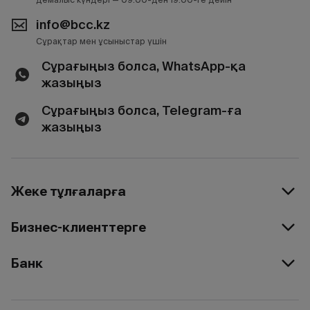
info@bcc.kz
Сұрақтар мен ұсыныстар үшін
Сұрағыңыз болса, WhatsApp-қа
жазыңыз
Сұрағыңыз болса, Telegram-ға
жазыңыз
Жеке тұлғаларға
Бизнес-клиенттерге
Банк