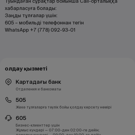
Туындаған сұрақтар бойынша Call-орталыққа
хабарласуға болады:
Заңды тұлғалар үшін:
605 – мобильді телефоннан тегін
WhatsApp +7 (778) 092-93-01
Қолдау қызметі
Картадағы банк
Отделения и банкоматы
505
Жеке тұлғаларға тәулік бойы қолдау көрсету нөмірі
605
Бизнес-клиенттер үшін
Жұмыс күндері — 07:00-ден 02:00-ге дейін;
демалыс күндері — 09:00-ден 19:00-ге дейін