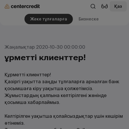
Қаз
Жеке тұлғаларға
Бизнеске
Жаңалықтар 2020-10-30 00:00:00
Құрметті клиенттер!
Құрметті клиенттер!
Қазіргі уақытта заңды тұлғаларға арналған банк
қосымшаға кіру уақытша қолжетімсіз.
Жұмыстардың қалпына келтірілгені жөнінде
қосымша хабарлаймыз.
Келтірілген уақытша қолайсыздықтар үшін кешірім
өтінеміз.