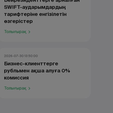
Бейрезиденттерге арналған
SWIFT-аударымдардың
тарифтеріне енгізілетін
өзгерістер
Толығырақ
2026-07-30 13:50:00
Бизнес-клиенттерге
рубльмен ақша алуға 0%
комиссия
Толығырақ