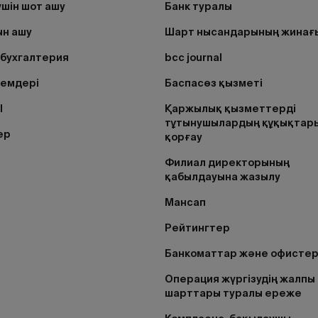
үшін шот ашу
Банк туралы
н ашу
Шарт нысандарының жинағ
бухгалтерия
bcc journal
лемдері
Баспасөз қызметі
I
Қаржылық қызметтерді
тұтынушылардың құқықтар
ер
қорғау
Филиал директорының
қабылдауына жазылу
Мансап
Рейтингтер
Банкоматтар және офисте
Операция жүргізудің жалпы
шарттары туралы ереже