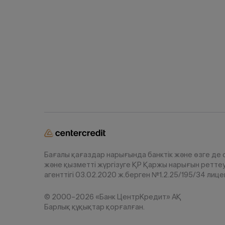
Бағалы қағаздар нарығында банктік және өзге де
және қызметті жүргізуге ҚР Қаржы нарығын ретте
агенттігі 03.02.2020 ж.берген №1.2.25/195/34 лице
© 2000–2026 «Банк ЦентрКредит» АҚ
Барлық құқықтар қорғалған.