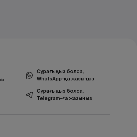
Сұрағыңыз болса,
WhatsApp-қа жазыңыз
ін
Сұрағыңыз болса,
Telegram-ға жазыңыз