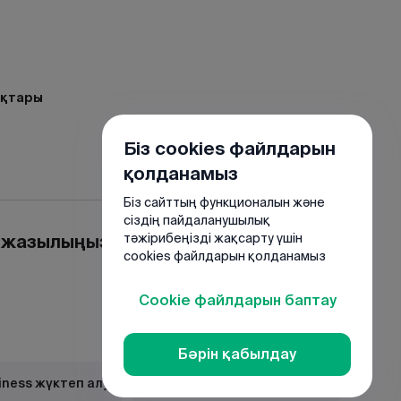
ақтары
Біз cookies файлдарын
қолданамыз
Біз сайттың функционалын және
сіздің пайдаланушылық
е жазылыңыз
тәжірибеңізді жақсарту үшін
cookies файлдарын қолданамыз
Cookie файлдарын баптау
Бәрін қабылдау
iness жүктеп алу
JuniorBank жүктеп алу