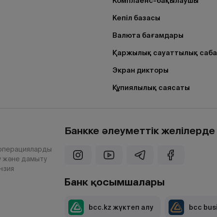
Комплаенс-бақылаушы
Кепіл базасы
Валюта бағамдары
Қаржылық сауаттылық саб
Экран дикторы
Құпиялылық саясаты
Банкке әлеуметтік желілерд
 операцияларды
у және дамыту
нзия
Банк қосымшалары
bcc.kz жүктеп алу
bcc bus