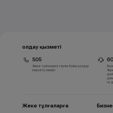
Қолдау қызметі
505
6
Жеке тұлғаларға тәулік бойы қолдау
Биз
көрсету нөмірі
Жұм
дей
дем
ге 
Жеке тұлғаларға
Бизне