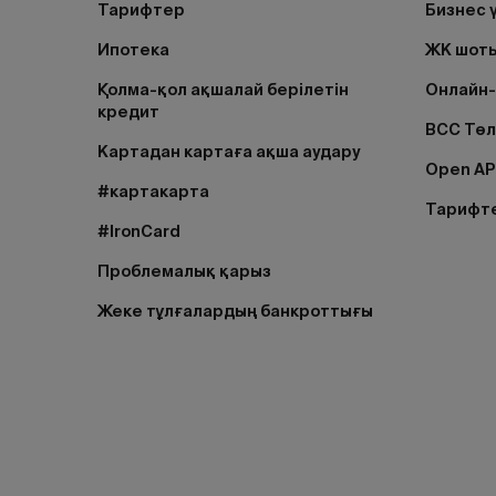
Тарифтер
Бизнес 
Ипотека
ЖК шоты
Қолма-қол ақшалай берілетін
Онлайн-
кредит
BCC Тө
Картадан картаға ақша аудару
Open AP
#картакарта
Тарифт
#IronCard
Проблемалық қарыз
Жеке тұлғалардың банкроттығы