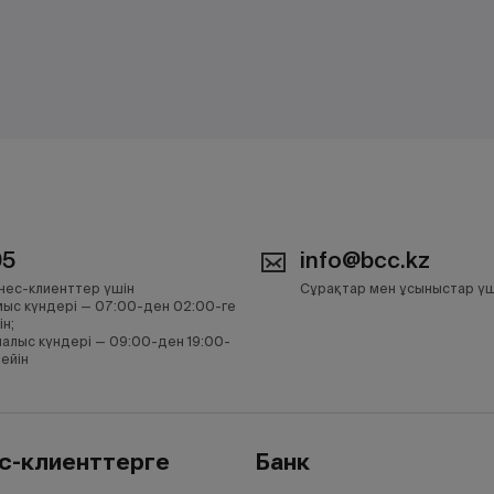
05
info@bcc.kz
нес-клиенттер үшін
Сұрақтар мен ұсыныстар үш
ыс күндері — 07:00-ден 02:00-ге
ін;
алыс күндері — 09:00-ден 19:00-
дейін
с-клиенттерге
Банк