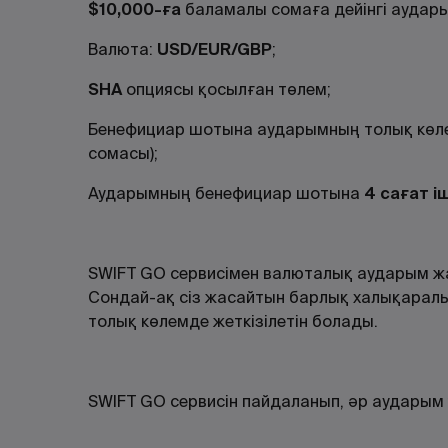
$10,000-ға
баламалы сомаға дейінгі аудар
Валюта:
USD/EUR/GBP
;
SHA
опциясы қосылған төлем;
Бенефициар шотына аударымның толық көле
сомасы);
Аударымның бенефициар шотына
4
сағат і
SWIFT GO сервисімен валюталық аударым жас
Сондай-ақ сіз жасайтын барлық халықарал
толық көлемде жеткізілетін болады.
SWIFT GO сервисін пайдаланып, әр аударым 