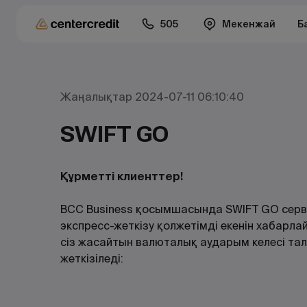
505
Мекенжай
Б
Жаңалықтар 2024-07-11 06:10:40
SWIFT GO
Құрметті клиенттер!
BCC Business қосымшасында SWIFT GO сер
экспресс-жеткізу қолжетімді екенін хабарл
сіз жасайтын валюталық аударым келесі та
жеткізіледі: