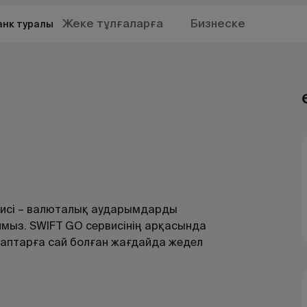
Жеке тұлғаларға
Бизнеске
анк туралы
висі – валюталық аударымдарды
аймыз. SWIFT GO сервисінің арқасында
лаптарға сай болған жағдайда жедел