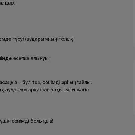
ымдар;
мде түсуі (аударымның толық
шінде
есепке алынуы;
аңыз – бұл тез, сенімді әрі ыңғайлы.
ық аударым әрқашан уақытылы және
үшін сенімді болыңыз!