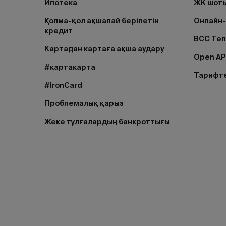
Ипотека
ЖК шоты
Қолма-қол ақшалай берілетін
Онлайн-
кредит
BCC Тө
Картадан картаға ақша аудару
Open AP
#картакарта
Тарифт
#IronCard
Проблемалық қарыз
Жеке тұлғалардың банкроттығы