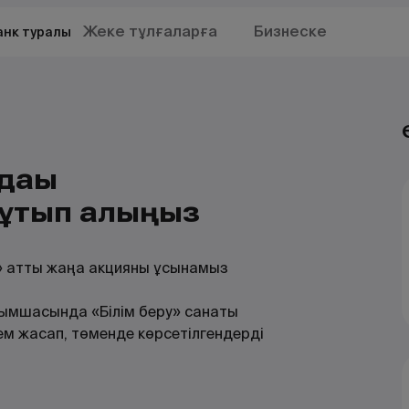
Жеке тұлғаларға
Бизнеске
анк туралы
дағы
 ұтып алыңыз
» атты жаңа акцияны ұсынамыз
сымшасында «Білім беру» санаты
м жасап, төменде көрсетілгендерді