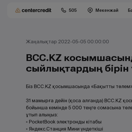
505
Мекенжай
Б
Жаңалықтар 2022-05-05 00:00:00
BCC.KZ косымшасын
сыйлықтардың бірін
Біз BCC.KZ қосымшасында «Бақытты төлем
31 мамырға дейін (қоса алғанда) BCC.KZ қо
бойынша кемінде 5 000 теңге сомасына төле
ұтып алыңыз:
▫️ PocketBook электронды кітабы
▫️ Яндекс.Станция Мини үндеткіші