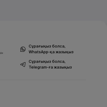
Сұрағыңыз болса,
WhatsApp-қа жазыңыз
ін
Сұрағыңыз болса,
Telegram-ға жазыңыз