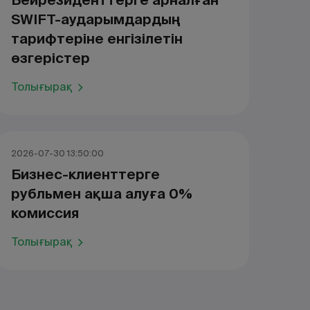
Бейрезиденттерге арналған
SWIFT-аударымдардың
тарифтеріне енгізілетін
өзгерістер
Толығырақ
2026-07-30 13:50:00
Бизнес-клиенттерге
рубльмен ақша алуға 0%
комиссия
Толығырақ