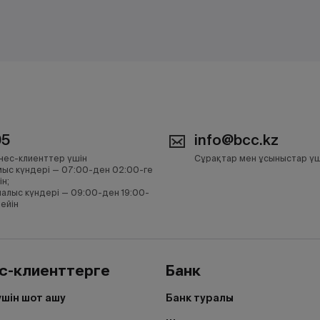
05
info@bcc.kz
нес-клиенттер үшін
Сұрақтар мен ұсыныстар үш
ыс күндері — 07:00-ден 02:00-ге
ін;
алыс күндері — 09:00-ден 19:00-
дейін
с-клиенттерге
Банк
үшін шот ашу
Банк туралы