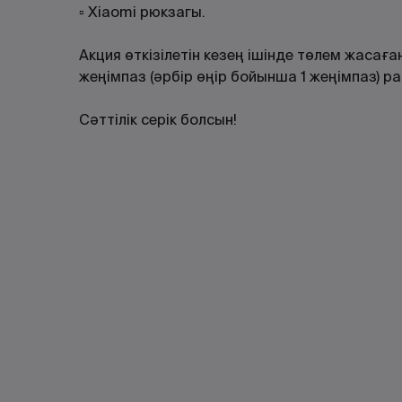
▫️ Xiaomi рюкзагы.
Акция өткізілетін кезең ішінде төлем жасағ
жеңімпаз (әрбір өңір бойынша 1 жеңімпаз)
Сәттілік серік болсын!