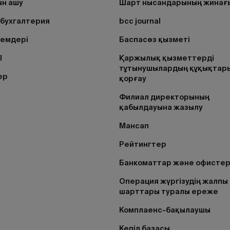
н ашу
Шарт нысандарының жинағ
бухгалтерия
bcc journal
лемдері
Баспасөз қызметі
I
Қаржылық қызметтерді
тұтынушылардың құқықтар
ер
қорғау
Филиал директорының
қабылдауына жазылу
Мансап
Рейтингтер
Банкоматтар және офисте
Операция жүргізудің жалпы
шарттары туралы ереже
Комплаенс-бақылаушы
Кепіл базасы