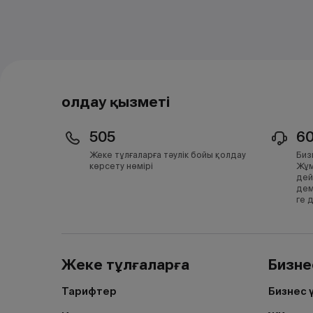
Қолдау қызметі
505
6
Жеке тұлғаларға тәулік бойы қолдау
Биз
көрсету нөмірі
Жұм
дей
дем
ге 
Жеке тұлғаларға
Бизне
Тарифтер
Бизнес 