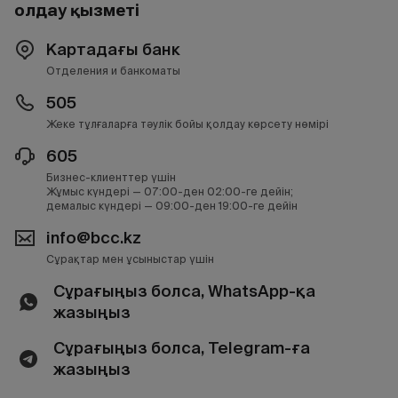
Қолдау қызметі
Картадағы банк
Отделения и банкоматы
505
Жеке тұлғаларға тәулік бойы қолдау көрсету нөмірі
605
Бизнес-клиенттер үшін
Жұмыс күндері — 07:00-ден 02:00-ге дейін;
демалыс күндері — 09:00-ден 19:00-ге дейін
info@bcc.kz
Сұрақтар мен ұсыныстар үшін
Сұрағыңыз болса, WhatsApp-қа
жазыңыз
Сұрағыңыз болса, Telegram-ға
жазыңыз