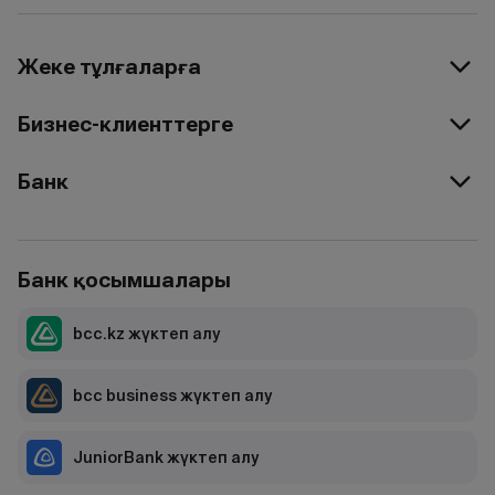
Жеке тұлғаларға
Бизнес-клиенттерге
Банк
Банк қосымшалары
bcc.kz жүктеп алу
bcc business жүктеп алу
JuniorBank жүктеп алу