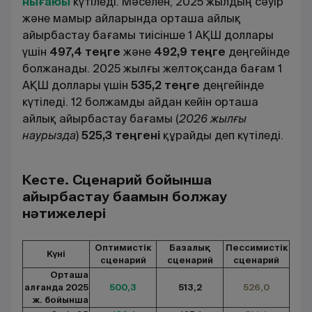
нығаюы
күтіледі. Мәселен, 2025 жылдың сәуір
және мамыр айларында орташа айлық
айырбастау бағамы тиісінше 1 АҚШ доллары
үшін
497,4 теңге
және
492,9 теңге
деңгейінде
болжанады. 2025 жылғы желтоқсанда бағам 1
АҚШ доллары үшін
535,2 теңге
деңгейінде
күтіледі. 12 болжамды айдан кейін орташа
айлық айырбастау бағамы (
2026 жылғы
наурызда
)
525,3 теңгені
құрайды деп күтіледі.
Кесте. Сценарий бойынша
айырбастау бағамын болжау
нәтижелері
Оптимистік
Базалық
Пессимистік
Күні
сценарий
сценарий
сценарий
Орташа
алғанда 2025
500,3
513,2
526,0
ж. бойынша