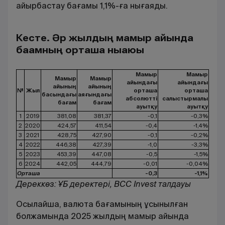
айырбастау бағамы 1,1%-ға нығаяды.
Кесте. Әр жылдың мамыр айында
бағамның орташа нығаюы
Мамыр
Мамыр
Мамыр
Мамыр
айындағы
айындағы
айының
айының
№
Жыл
орташа
орташа
басындағы
аяғындағы
абсолютті
салыстырмалы
бағам
бағам
ауытқу
ауытқу
1
2019
381,08
381,37
-0,1
-0,3%
2
2020
424,57
411,54
-0,4
-1,4%
3
2021
428,75
427,90
-0,1
-0,2%
4
2022
446,38
427,39
-1,0
-3,3%
5
2023
453,39
447,08
-0,5
-1,5%
6
2024
442,05
444,79
-0,01
-0,04%
Орташа
-0,3
-1,1%
Дереккөз: ҰБ деректері, BCC Invest талдауы
Осылайша, валюта бағамының ұсынылған
болжамында 2025 жылдың мамыр айында