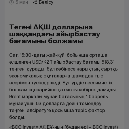
5 мин
Бөлісу
Теңгенің АҚШ долларына
шаққандағы айырбастау
бағамының болжамы
Сағ. 15:30-дағы жай-күйі бойынша орташа
өлшенген USD/KZT айырбастау бағамы 518,31
теңгені құрады, бұл көбінесе нарықтың сыртқы
экономикалық оқиғаларға шамадан тыс
әсерімен түсіндіріледі. Бұл үрдіс пессимистік
болжам сценарийіне қатысты көбірек дамиды.
Brent маркалы мұнай бағасының 1 баррель
мұнай үшін 63 долларға дейін төмендеуі
теңгені әлсіретуге қосымша теріс фактор
болды.
«BCC Invest» АҚ ЕҰ-ның (бұдан әрі – BCC Invest)