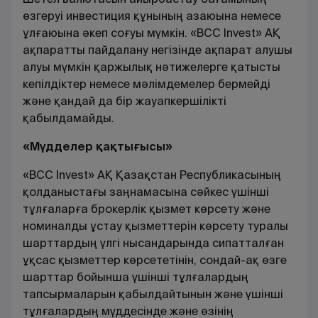
өзгеруі инвестиция құнының азаюына немесе
ұлғаюына әкеп соғуы мүмкін. «BCC Invest» АҚ
ақпаратты пайдалану негізінде ақпарат алушы
алуы мүмкін қаржылық нәтижелерге қатысты
кепілдіктер немесе мәлімдемелер бермейді
және қандай да бір жауапкершілікті
қабылдамайды.
«Мүдделер қақтығысы»
«BCC Invest» АҚ Қазақстан Республикасының
қолданыстағы заңнамасына сәйкес үшінші
тұлғаларға брокерлік қызмет көрсету және
номиналды ұстау қызметтерін көрсету туралы
шарттардың үлгі нысандарында сипатталған
ұқсас қызметтер көрсететінін, сондай-ақ өзге
шарттар бойынша үшінші тұлғалардың
тапсырмаларын қабылдайтынын және үшінші
тұлғалардың мүддесінде және өзінің