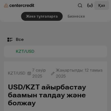
Қаз
Жеке тұлғаларға
Бизнеске
Все
KZT/USD
7 сәуір
Жаңартылды: 12 тамыз
KZT/USD
2025
2025
USD/KZT айырбастау
бағамын талдау және
болжау