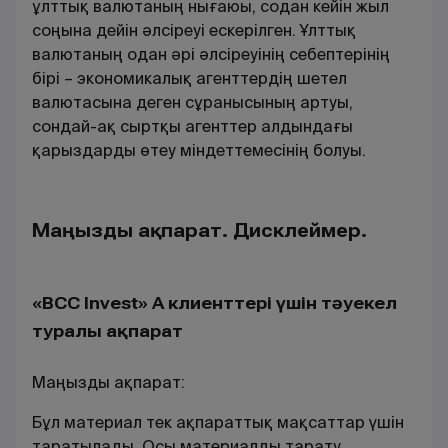
ұлттық валютаның нығаюы, содан кейін жыл
соңына дейін әлсіреуі ескерілген. Ұлттық
валютаның одан әрі әлсіреуінің себептерінің
бірі – экономикалық агенттердің шетел
валютасына деген сұранысының артуы,
сондай-ақ сыртқы агенттер алдындағы
қарыздарды өтеу міндеттемесінің болуы.
Маңызды ақпарат. Дисклеймер.
«BCC Invest» АҚ клиенттері үшін тәуекел
туралы ақпарат
Маңызды ақпарат:
Бұл материал тек ақпараттық мақсаттар үшін
таратылады. Осы материалды тарату