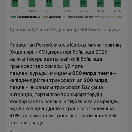
Дереккөз: ҚМ және ҰБ деректері, BCC Invest талдауы
Қазақстан Республикасы Қаржы министрлігінің
(бұдан әрі – ҚМ) деректері бойынша 2025
жылғы 1 наурыздағы жай-күйі бойынша
трансферттер сомасы
1,0 трлн
теңгені
құрады, мұндағы
800 млрд теңге
–
кепілдендірілген трансферт, ал
200 млрд
теңге
– нысаналы трансферт. Басқаша
айтқанда, тартылған трансферттердің
жоспарланған көлемінің
19,0%
іске асырылды,
мұнда кепілдендірілген трансферт бойынша
40%, ал нысаналы трансферт бойынша 6,2%
іске асырылды.