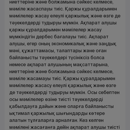
ниеттеріне және болжамына сәйкес келмесе,
мәміле жасаспауы тиіс. Қаржы құралдарымен
мәмілелер жасау елеулі қаржылық және өзге де
тәуекелдерді тудыруы мүмкін. Ақпарат алушы
қаржы құралдарымен мәмілелер жасау
мүмкіндігін дербес бағалауы тиіс. Ақпарат
алушы, егер оның экономикалық және заңдық
мәні, құжаттамасы, талаптары және оған
байланысты тәуекелдері түсініксіз болса
немесе ақпарат алушының мақсаттарына,
ниеттеріне және болжамына сәйкес келмесе,
мәміле жасамауы тиіс. Қаржы құралдарымен
мәмілелер жасасу елеулі қаржылық және өзге
де тәуекелдерді тудыруы мүмкін. Осы себептен
осы мәмілелер өзіне тиісті тәуекелдерді
қабылдауға дайын және оларға байланысты
ықтимал қаржылық шығындарды көтере
алатын тұлғаларға арналған. Кез келген
мәмілені жасағанға дейін ақпарат алушы тиісті