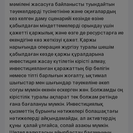
мәмілені жасасуға байланысты туындайтын
тәуекелдерді түсінетініне және оқиғалардың
кез келген даму сценарийі кезінде өзіне
қабылдаған міндеттемелерді орындау үшін
қажетті қаржылық және өзге де ресурстарға ие
екендігіне көз жеткізуі қажет. Қаржы
нарығында операция жүргізу туралы шешім
қабылдаған кезде қаржы құралдарына
инвестиция жасау күтілетін кірісті алмау,
инвестицияланған қаражаттың бір бөлігін
немесе тіпті барлығын жоғалту, ықтимал
шығыстар мен шығындар тәуекеліне әкеп
соғуы мүмкін екенін ескерген жөн. Болжамды оң
кірістілік туралы ақпарат тек болжам ретінде
ғана бағалануы мүмкін. Инвестициялық
қызметтiң бұрынғы нәтижелерi болашақтағы
нәтижелердi айқындамайды, ал активтердiң
құны қалай ұлғайса, солай азаюы мүмкiн.
Шетел валютасын айырбастау бағамының