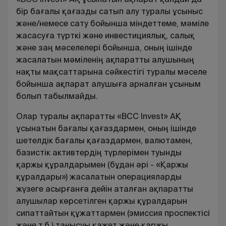
бір бағалы қағазды сатып алу туралы ұсыныс
және/немесе сату бойынша міндеттеме, мәміле
жасасуға түрткі және инвестициялық, салық
және заң мәселелері бойынша, оның ішінде
жасалатын мәміленің ақпаратты алушының
нақты мақсаттарына сәйкестігі туралы мәселе
бойынша ақпарат алушыға арналған ұсыным
болып табылмайды.
Олар туралы ақпаратты «BCC Invest» АҚ
ұсынатын бағалы қағаздармен, оның ішінде
шетелдік бағалы қағаздармен, валютамен,
базистік активтердің түрлерімен туынды
қаржы құралдарымен (бұдан әрі - «Қаржы
құралдары») жасалатын операцияларды
жүзеге асырғанға дейін аталған ақпаратты
алушылар көрсетілген қаржы құралдарын
сипаттайтын құжаттармен (эмиссия проспектiсi
және т.б.) танысуы қажет және қаржы