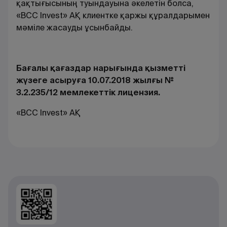
қақтығысының туындауына әкелетін болса,
«BCC Invest» АҚ клиентке қаржы құралдарымен
мәміле жасауды ұсынбайды.
Бағалы қағаздар нарығында қызметті
жүзеге асыруға 10.07.2018 жылғы №
3.2.235/12 мемлекеттік лицензия.
«BCC Invest» АҚ