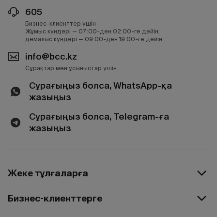
605
Бизнес-клиенттер үшін
Жұмыс күндері — 07:00-ден 02:00-ге дейін;
демалыс күндері — 09:00-ден 19:00-ге дейін
info@bcc.kz
Сұрақтар мен ұсыныстар үшін
Сұрағыңыз болса, WhatsApp-қа
жазыңыз
Сұрағыңыз болса, Telegram-ға
жазыңыз
Жеке тұлғаларға
Бизнес-клиенттерге