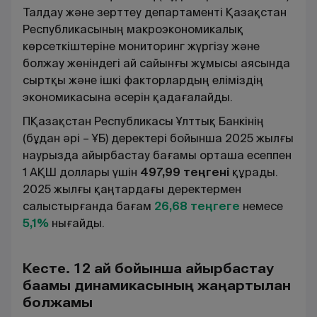
Талдау және зерттеу департаменті Қазақстан
Республикасының макроэкономикалық
көрсеткіштеріне мониторинг жүргізу және
болжау жөніндегі ай сайынғы жұмысы аясында
сыртқы және ішкі факторлардың еліміздің
экономикасына әсерін қадағалайды.
ПҚазақстан Республикасы Ұлттық Банкінің
(бұдан әрі – ҰБ) деректері бойынша 2025 жылғы
наурызда айырбастау бағамы орташа есеппен
1 АҚШ доллары үшін
497,99 теңгені
құрады.
2025 жылғы қаңтардағы деректермен
салыстырғанда бағам
26,68 теңгеге
немесе
5,1%
нығайды.
Кесте. 12 ай бойынша айырбастау
бағамы динамикасының жаңартылған
болжамы