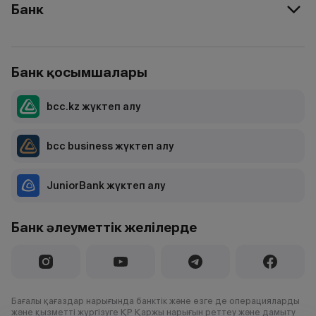
Банк
Банк қосымшалары
bcc.kz жүктеп алу
bcc business жүктеп алу
JuniorBank жүктеп алу
Банк әлеуметтік желілерде
Бағалы қағаздар нарығында банктік және өзге де операцияларды
және қызметті жүргізуге ҚР Қаржы нарығын реттеу және дамыту