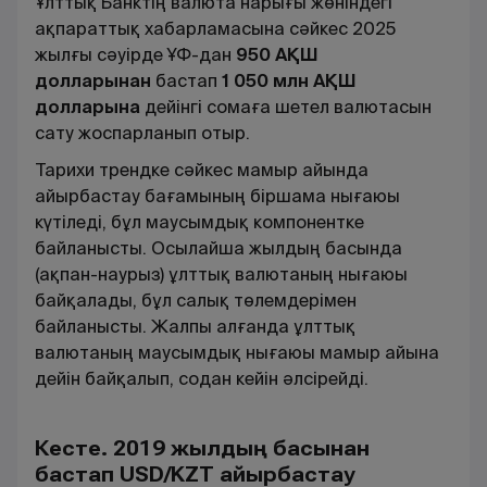
Ұлттық Банктің валюта нарығы жөніндегі
ақпараттық хабарламасына сәйкес 2025
жылғы сәуірде ҰФ-дан
950 АҚШ
долларынан
бастап
1 050 млн АҚШ
долларына
дейінгі сомаға шетел валютасын
сату жоспарланып отыр.
Тарихи трендке сәйкес мамыр айында
айырбастау бағамының біршама нығаюы
күтіледі, бұл маусымдық компонентке
байланысты. Осылайша жылдың басында
(ақпан-наурыз) ұлттық валютаның нығаюы
байқалады, бұл салық төлемдерімен
байланысты. Жалпы алғанда ұлттық
валютаның маусымдық нығаюы мамыр айына
дейін байқалып, содан кейін әлсірейді.
Кесте. 2019 жылдың басынан
бастап USD/KZT айырбастау