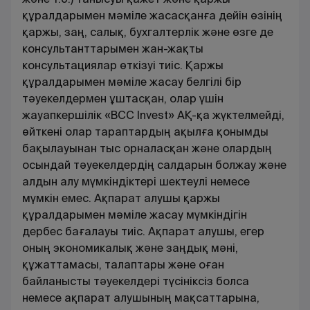
құралдарымен мәмiле жасасқанға дейiн өзiнiң
қаржы, заң, салық, бухгалтерлік және өзге де
консультанттарымен жан-жақты
консультациялар өткiзуі тиіс. Қаржы
құралдарымен мәміле жасау белгілі бір
тәуекелдермен ұштасқан, олар үшін
жауапкершілік «BCC Invest» АҚ-қа жүктелмейді,
өйткені олар тараптардың ақылға қонымды
бақылауынан тыс орналасқан және олардың
осындай тәуекелдердің салдарын болжау және
алдын алу мүмкіндіктері шектеулі немесе
мүмкін емес. Ақпарат алушы қаржы
құралдарымен мәміле жасау мүмкіндігін
дербес бағалауы тиіс. Ақпарат алушы, егер
оның экономикалық және заңдық мәні,
құжаттамасы, талаптары және оған
байланысты тәуекелдері түсініксіз болса
немесе ақпарат алушының мақсаттарына,