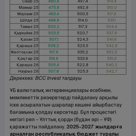
Сәуір 25
480,4
497,4
514,4
Мамыр 25
475,9
492,9
510,0
Маусым 25
483,4
500,5
517,6
Шілде 25
496,9
514,0
531,1
Тамыз 25
500,2
517,3
534,4
Қыркүйек 25
503,5
520,7
537,9
Қазан 25
507,1
524,3
541,6
Қараша 25
508,2
525,5
542,8
Желтоқсан 25
517,9
535,2
552,5
Қаңтар 26
516,6
533,9
551,3
Қараша 26
505,4
522,8
540,2
Наурыз 26
507,8
525,3
542,7
Дереккөз: BCC Invest талдауы
ҰБ валюталық интервенциялары есебінен,
мемлекеттік резервтерді пайдалану арқылы
іске асыралатын шаралар кешені айырбастау
бағамына қолдау көрсетеді. Бұл процестегі
негізгі рөл – Ұлттық қордн (бұдан әрі – ҰФ)
қаражатты пайдалану.
2025-2027 жылдарға
арналған республикалық бюджет туралы