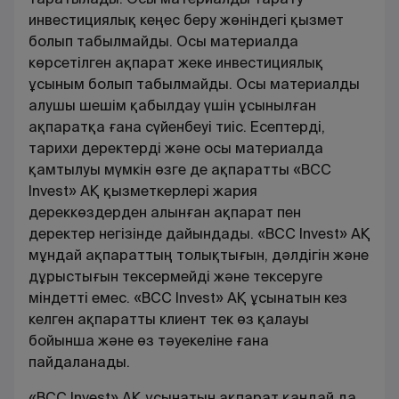
инвестициялық кеңес беру жөніндегі қызмет
болып табылмайды. Осы материалда
көрсетілген ақпарат жеке инвестициялық
ұсыным болып табылмайды. Осы материалды
алушы шешім қабылдау үшін ұсынылған
ақпаратқа ғана сүйенбеуі тиіс. Есептерді,
тарихи деректерді және осы материалда
қамтылуы мүмкін өзге де ақпаратты «BCC
Invest» АҚ қызметкерлері жария
дереккөздерден алынған ақпарат пен
деректер негізінде дайындады. «BCC Invest» АҚ
мұндай ақпараттың толықтығын, дәлдігін және
дұрыстығын тексермейді және тексеруге
міндетті емес. «BCC Invest» АҚ ұсынатын кез
келген ақпаратты клиент тек өз қалауы
бойынша және өз тәуекеліне ғана
пайдаланады.
«BCC Invest» АҚ ұсынатын ақпарат қандай да