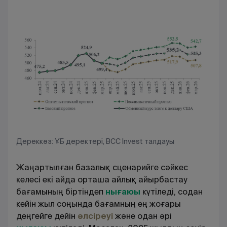
Дереккөз: ҰБ деректері, BCC Invest талдауы
Жаңартылған базалық сценарийге сәйкес
келесі екі айда орташа айлық айырбастау
бағамының біртіндеп
нығаюы
күтіледі, содан
кейін жыл соңында бағамның ең жоғары
деңгейге дейін
әлсіреуі
және одан әрі