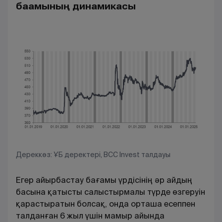
бағамының динамикасы
Дереккөз: ҰБ деректері, BCC Invest талдауы
Егер айырбастау бағамы үрдісінің әр айдың
басына қатысты салыстырмалы түрде өзгеруін
қарастыратын болсақ, онда орташа есеппен
талданған 6 жыл үшін мамыр айында