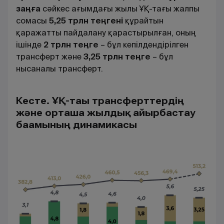
заңға
сәйкес ағымдағы жылы ҰҚ-тағы жалпы
сомасы
5,25 трлн теңгені
құрайтын
қаражатты пайдалану қарастырылған, оның
ішінде
2 трлн теңге
– бұл кепілдендірілген
трансферт және
3,25 трлн теңге
– бұл
нысаналы трансферт.
Кесте. ҰҚ-тағы трансферттердің
және орташа жылдық айырбастау
бағамының динамикасы