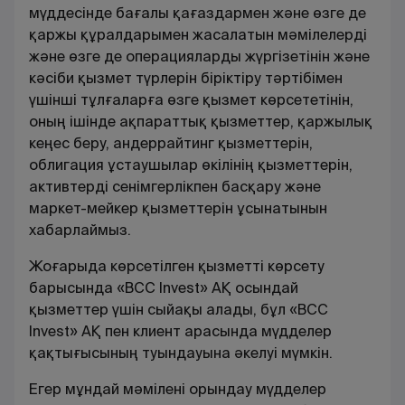
мүддесінде бағалы қағаздармен және өзге де
қаржы құралдарымен жасалатын мәмілелерді
және өзге де операцияларды жүргізетінін және
кәсіби қызмет түрлерін біріктіру тәртібімен
үшінші тұлғаларға өзге қызмет көрсететінін,
оның ішінде ақпараттық қызметтер, қаржылық
кеңес беру, андеррайтинг қызметтерін,
облигация ұстаушылар өкілінің қызметтерін,
активтерді сенімгерлікпен басқару және
маркет-мейкер қызметтерін ұсынатынын
хабарлаймыз.
Жоғарыда көрсетілген қызметті көрсету
барысында «BCC Invest» АҚ осындай
қызметтер үшін сыйақы алады, бұл «BCC
Invest» АҚ пен клиент арасында мүдделер
қақтығысының туындауына әкелуі мүмкін.
Егер мұндай мәмілені орындау мүдделер