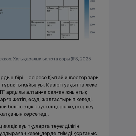
ккөз: Халықаралық валюта қоры (IFS, 2025
дың бірі – әсіресе Қытай инвесторлары
ұрақты құйылуы. Қазіргі уақытта жеке
TF арқылы алтынға салған жиынтық
рға жетіп, өсуді жалғастырып келеді.
си белгісіздік тәуекелдерін хеджерлеу
атқанын көрсетеді.
иклдік ауытқуларға тәуелділігін
құлдыраған кезеңдерде тиімді қорғаныс