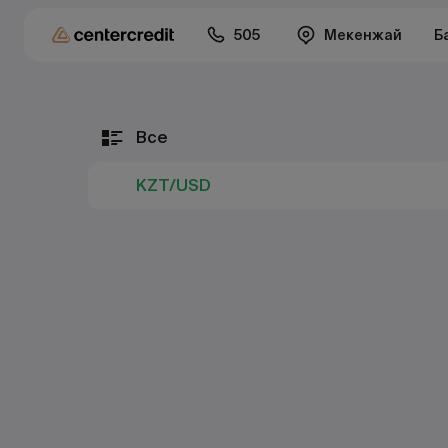
505
Мекенжай
Б
Все
KZT/USD