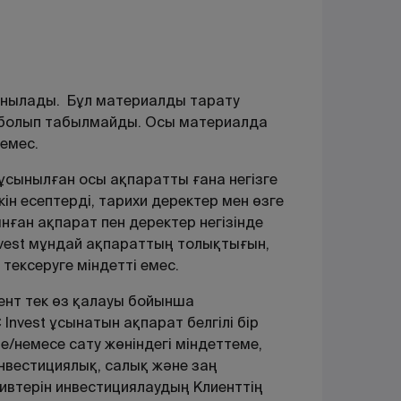
анылады. Бұл материалды тарату
і болып табылмайды. Осы материалда
емес.
сынылған осы ақпаратты ғана негізге
ін есептерді, тарихи деректер мен өзге
ған ақпарат пен деректер негізінде
nvest мұндай ақпараттың толықтығын,
тексеруге міндетті емес.
иент тек өз қалауы бойынша
Invest ұсынатын ақпарат белгілі бір
/немесе сату жөніндегі міндеттеме,
нвестициялық, салық және заң
ивтерін инвестициялаудың Клиенттің