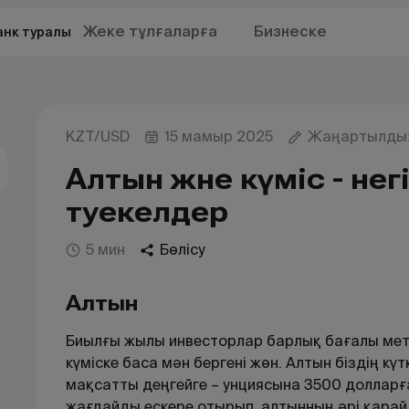
Жеке тұлғаларға
Бизнеске
анк туралы
KZT/USD
15 мамыр 2025
Жаңартылды:
Алтын және күміс - нег
тәуекелдер
5 мин
Бөлісу
Алтын
Биылғы жылы инвесторлар барлық бағалы мет
күміске баса мән бергені жөн. Алтын біздің күт
мақсатты деңгейге – унциясына 3500 долларға
жағдайды ескере отырып, алтынның әрі қарай 