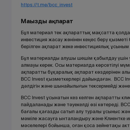
https://t.me/bcc_invest
Маңызды ақпарат
Бұл материал тек ақпараттық мақсатта қолд
инвестиция жасау жөнінен кеңес беру қызмет
берілген ақпарат жеке инвестициялық ұсыным 
Бұл материалды алушы шешім қабылдау үшін ұ
алмауы керек. Осы материалда көрсетілуі мүмк
ақпаратты бұқаралық ақпарат көздерінен алын
BCC Invest қызметкерлері дайындаған. BCC I
дәлдігін және шынайылығын тексермейді және 
BCC Invest ұсынатын кез келген ақпаратты кл
пайдаланады және тәуекелді өзі көтереді. BCC 
бағалы қағазды сатып алу туралы ұсыныс және
мәміле жасауға ынталандыру және Клиентке и
мәселелері бойынша, оған қоса зейнетақы акт