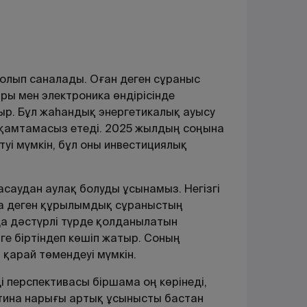
болып саналады. Оған деген сұраныс
ры мен электроника өндірісінде
ыр. Бұл жаһандық энергетикалық ауысу
 қамтамасыз етеді. 2025 жылдың соңына
уі мүмкін, бұл оны инвестициялық
саудан аулақ болуды ұсынамыз. Негізгі
ға деген құрылымдық сұраныстың
да дәстүрлі түрде қолданылатын
ге біртіндеп көшіп жатыр. Соның
қарай төмендеуі мүмкін.
і перспективасы біршама оң көрінеді,
атина нарығы артық ұсынысты бастан