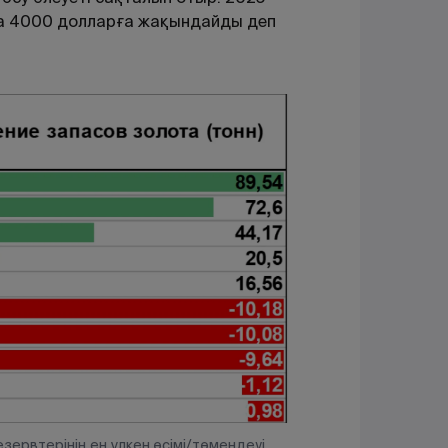
на 4000 долларға жақындайды деп
ервтерінің ең үлкен өсімі/төмендеуі.