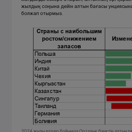
жылдың соңына дейін алтын бағасы унциясы
болжап отырмыз.
2024 жылы елдер бойынша Орталық банктің алтын рез