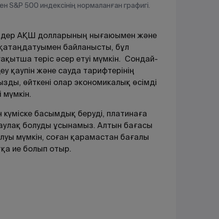
ен S&P 500 индексінің нормаланған графигі.
келдер АҚШ долларының нығаюымен және
 қатаңдатуымен байланысты, бұл
ақытша теріс әсер етуі мүмкін. Сондай-
у қаупін және сауда тарифтерінің
ызды, өйткені олар экономикалық өсімді
 мүмкін.
 күміске басымдық беруді, платинаға
аулақ болуды ұсынамыз. Алтын бағасы
олуы мүмкін, соған қарамастан бағалы
қа ие болып отыр.