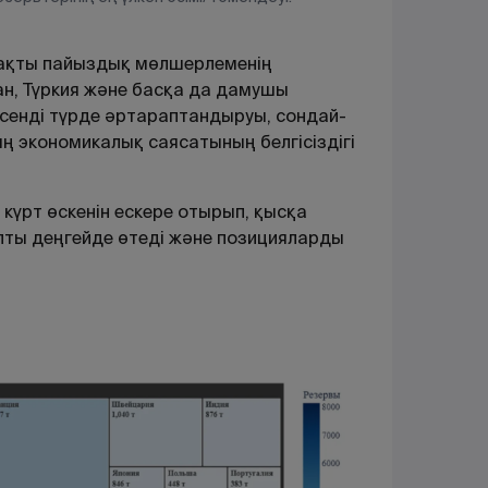
е нақты пайыздық мөлшерлеменің
жан, Түркия және басқа да дамушы
лсенді түрде әртараптандыруы, сондай-
ң экономикалық саясатының белгісіздігі
күрт өскенін ескере отырып, қысқа
ыпты деңгейде өтеді және позицияларды