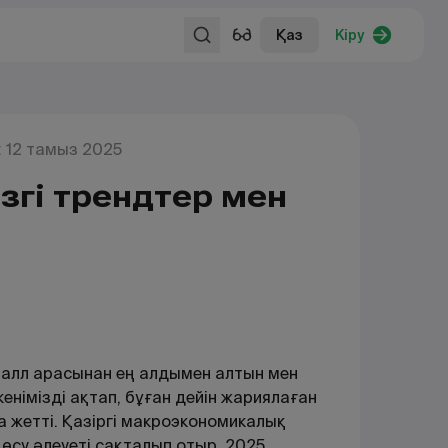
Қаз
Кіру
 12 тамыз 2025
ізгі трендтер мен
алл арасынан ең алдымен алтын мен
кенімізді ақтап, бұған дейін жариялаған
 жетті. Қазіргі макроэкономикалық
өсу әлеуеті сақталып отыр. 2025