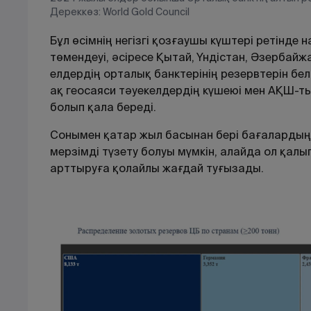
Дереккөз: World Gold Council
Бұл өсімнің негізгі қозғаушы күштері ретінд
төмендеуі, әсіресе Қытай, Үндістан, Әзербай
елдердің орталық банктерінің резервтерін бе
ақ геосаяси тәуекелдердің күшеюі мен АҚШ-ты
болып қала береді.
Сонымен қатар жыл басынан бері бағалардың 
мерзімді түзету болуы мүмкін, алайда ол қал
арттыруға қолайлы жағдай туғызады.