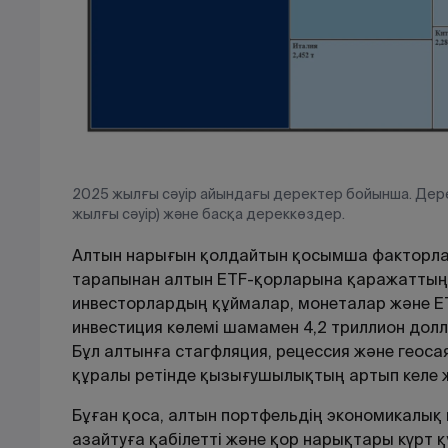
2025 жылғы сәуір айындағы деректер бойынша. Дере
жылғы сәуір) және басқа дереккөздер.
Алтын нарығын қолдайтын қосымша факторлар
тарапынан алтын ETF-қорларына қаражаттың т
инвесторлардың құймалар, монеталар және E
инвестиция көлемі шамамен 4,2 триллион долла
Бұл алтынға стагфляция, рецессия және геосая
құралы ретінде қызығушылықтың артып келе ж
Бұған қоса, алтын портфельдің экономикалық ц
азайтуға қабілетті және қор нарықтары күрт 