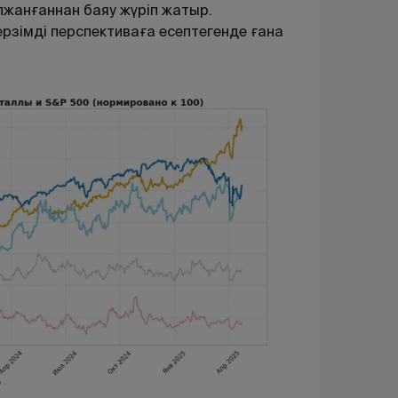
лжанғаннан баяу жүріп жатыр.
рзімді перспективаға есептегенде ғана