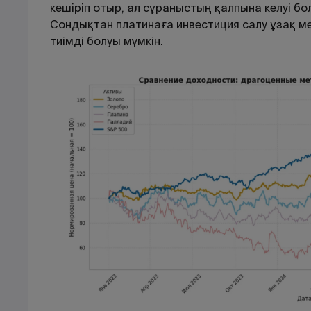
кешіріп отыр, ал сұраныстың қалпына келуі бо
Сондықтан платинаға инвестиция салу ұзақ ме
тиімді болуы мүмкін.