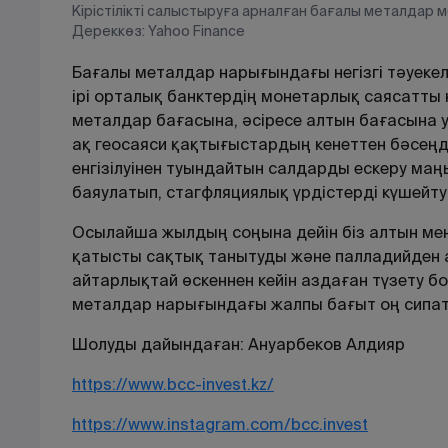
Кірістілікті салыстыруға арналған бағалы металдар м
Дереккөз: Yahoo Finance
Бағалы металдар нарығындағы негізгі тәуе
ірі орталық банктердің монетарлық саясатты
металдар бағасына, әсіресе алтын бағасына у
ақ геосаяси қақтығыстардың кенеттен бәсеңде
енгізілуінен туындайтын салдарды ескеру маң
баяулатып, стагфляциялық үрдістерді күшейтуі
Осылайша жылдың соңына дейін біз алтын мен
қатысты сақтық танытуды және палладийден 
айтарлықтай өскеннен кейін аздаған түзету б
металдар нарығындағы жалпы бағыт оң сипат
Шолуды дайындаған: Ануарбеков Алдияр
https://www.bcc-invest.kz/
https://www.instagram.com/bcc.invest