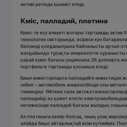
активі ретінде қызмет етеді.
Күміс, палладий, платина
Күміс те өсу әлеуеті жоғары тартымды актив 
технология секторында, әсіресе күн батареяла
белсенді қолданылуына байланысты артып от
жағдайында тұрақты өнеркәсіптік сұранысты
қарай күміс бағасы унциясына 38 долларға жет
портфельге тартымды қосымша етеді.
Биыл инвесторларға палладийге инвестиция жа
себеп – автомобиль өнеркәсібінде осы метал
төмендеуі. Өйткені сала автокатализаторлар
палладийді аз қажет ететін электромобильдер
нәтижесінде палладий бағасы жылдың соңына 
Ал платинаға келер болсақ, оның ұзақ мерзімд
алайда биыл айтарлықтай өсім күтпейміз. Пл