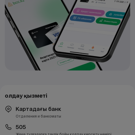
Қолдау қызметі
Картадағы банк
Отделения и банкоматы
505
Жеке тұлғаларға тәулік бойы қолдау көрсету нөмірі