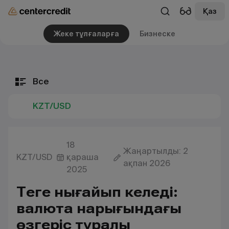
Қаз
Жеке тұлғаларға
Бизнеске
Все
KZT/USD
18
Жаңартылды: 2
KZT/USD
қараша
ақпан 2026
2025
Теңге нығайып келеді:
валюта нарығындағы
өзгеріс туралы