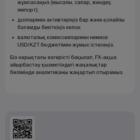
жұмсасаңыз (мысалы, сапар, жөндеу,
импорт);
доллармен активтеріңіз бар және қолайлы
бағамды бекіткіңіз келсе;
валюталық комиссиялармен немесе
USD/KZT бюджетімен жұмыс істесеңіз.
Біз нарықтағы өзгерісті бақылап, FX-ақша
айырбастау қызметіндегі жаңалықтар
бөлімінде аналитиканы жаңартып отырамыз.