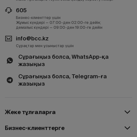
605
Бизнес-клиенттер үшін
Жұмыс күндері — 07:00-ден 02:00-ге дейін;
демалыс күндері — 09:00-ден 19:00-ге дейін
info@bcc.kz
Сұрақтар мен ұсыныстар үшін
Сұрағыңыз болса, WhatsApp-қа
жазыңыз
Сұрағыңыз болса, Telegram-ға
жазыңыз
Жеке тұлғаларға
Бизнес-клиенттерге