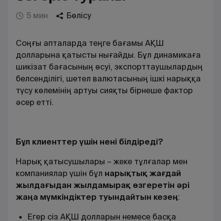
5 мин
Бөлісу
Соңғы апталарда теңге бағамы АҚШ
долларына қатысты нығайды. Бұл динамикаға
шикізат бағасының өсуі, экспорттаушылардың
белсенділігі, шетел валютасының ішкі нарыққа
түсу көлемінің артуы сияқты бірнеше фактор
әсер етті.
Бұл клиенттер үшін нені білдіреді?
Нарық қатысушылары – жеке тұлғалар мен
компаниялар үшін бұл
нарықтық жағдай
жылдағыдан жылдамырақ өзгеретін
әрі
жаңа мүмкіндіктер туындайтын кезең
:
Егер сіз АҚШ долларын немесе басқа