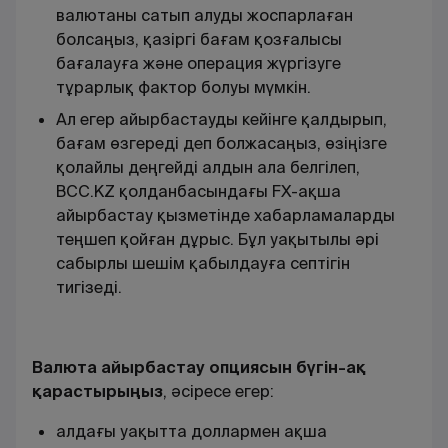
валютаны сатып алуды жоспарлаған
болсаңыз, қазіргі бағам қозғалысы
бағалауға және операция жүргізуге
тұрарлық фактор болуы мүмкін.
Ал егер айырбастауды кейінге қалдырып,
бағам өзгереді деп болжасаңыз, өзіңізге
қолайлы деңгейді алдын ала белгілеп,
BCC.KZ қолданбасындағы FX-ақша
айырбастау қызметінде хабарламаларды
теңшеп қойған дұрыс. Бұл уақытылы әрі
сабырлы шешім қабылдауға септігін
тигізеді.
Валюта айырбастау опциясын бүгін-ақ
қарастырыңыз
, әсіресе егер:
алдағы уақытта доллармен ақша