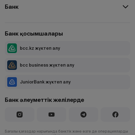
Банк
Банк қосымшалары
bcc.kz жүктеп алу
bcc business жүктеп алу
JuniorBank жүктеп алу
Банк әлеуметтік желілерде
Бағалы қағаздар нарығында банктік және өзге де операцияларды