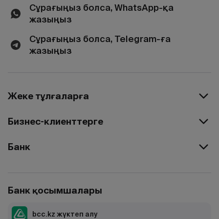
Сұрағыңыз болса, WhatsApp-қа
жазыңыз
Сұрағыңыз болса, Telegram-ға
жазыңыз
Жеке тұлғаларға
Бизнес-клиенттерге
Банк
Банк қосымшалары
bcc.kz жүктеп алу