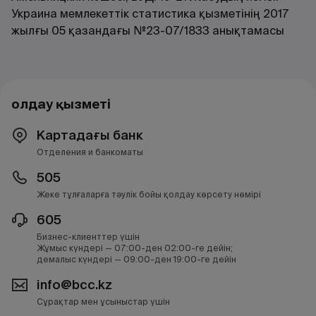
Украина мемлекеттік статистика қызметінің 2017
жылғы 05 қазандағы №23-07/1833 анықтамасы
Қолдау қызметі
Картадағы банк
Отделения и банкоматы
505
Жеке тұлғаларға тәулік бойы қолдау көрсету нөмірі
605
Бизнес-клиенттер үшін
Жұмыс күндері — 07:00-ден 02:00-ге дейін;
демалыс күндері — 09:00-ден 19:00-ге дейін
info@bcc.kz
Сұрақтар мен ұсыныстар үшін