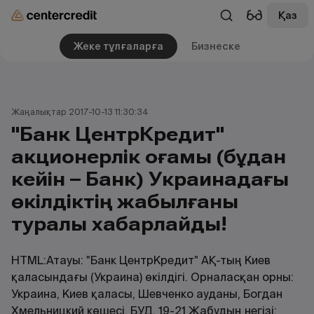
Қаз
Жеке тұлғаларға
Бизнеске
Жаңалықтар 2017-10-13 11:30:34
"Банк ЦентрКредит"
акционерлік қоғамы (бұдан
кейін – Банк) Украинадағы
өкілдіктің жабылғаны
туралы хабарлайды!
HTML:Атауы: "Банк ЦентрКредит" АҚ-тың Киев
қаласындағы (Украина) өкілдігі. Орналасқан орны:
Украина, Киев қаласы, Шевченко ауданы, Богдан
Хмельницкий көшесі, БУД. 19-21 Жабудың негізі: